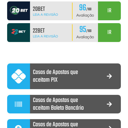
96
20BET
IR
/100
LEIA A REVISÃO
Avaliação
95
22BET
IR
/100
LEIA A REVISÃO
Avaliação
Casas de Apostas que
aceitam PIX
Casas de Apostas que
aceitam Boleto Bancário
Casas de Apostas que