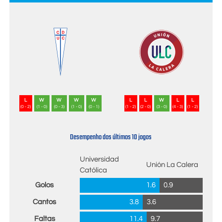
L
W
W
W
W
L
L
W
L
L
(0 - 2)
(1 - 0)
(0 - 3)
(1 - 0)
(0 - 1)
(1 - 2)
(2 - 0)
(3 - 0)
(4 - 3)
(1 - 2)
Desempenho dos últimos 10 jogos
Universidad
Unión La Calera
Católica
Golos
1.6
0.9
Cantos
3.8
3.6
Faltas
11.4
9.7