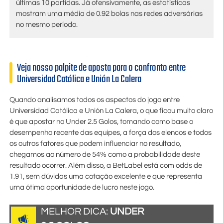
últimas 10 partidas. Já ofensivamente, as estatísticas
mostram uma média de 0.92 bolas nas redes adversárias
no mesmo período.
Veja nosso palpite de aposta para o confronto entre
Universidad Católica e Unión La Calera
Quando analisamos todos os aspectos do jogo entre
Universidad Católica e Unión La Calera, o que ficou muito claro
é que apostar no Under 2.5 Golos, tomando como base o
desempenho recente das equipes, a força dos elencos e todos
os outros fatores que podem influenciar no resultado,
chegamos ao número de 54% como a probabilidade deste
resultado ocorrer. Além disso, a
BetLabel
está com odds de
1.91
, sem dúvidas uma cotação excelente e que representa
uma ótima oportunidade de lucro neste jogo.
MELHOR DICA:
UNDER