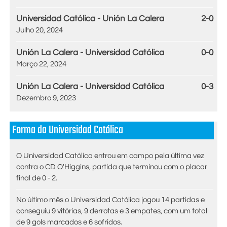
Universidad Católica - Unión La Calera
2-0
Julho 20, 2024
Unión La Calera - Universidad Católica
0-0
Março 22, 2024
Unión La Calera - Universidad Católica
0-3
Dezembro 9, 2023
Forma da Universidad Católica
O Universidad Católica entrou em campo pela última vez
contra o CD O'Higgins, partida que terminou com o placar
final de 0 - 2.
No último mês o Universidad Católica jogou 14 partidas e
conseguiu 9 vitórias, 9 derrotas e 3 empates, com um total
de 9 gols marcados e 6 sofridos.