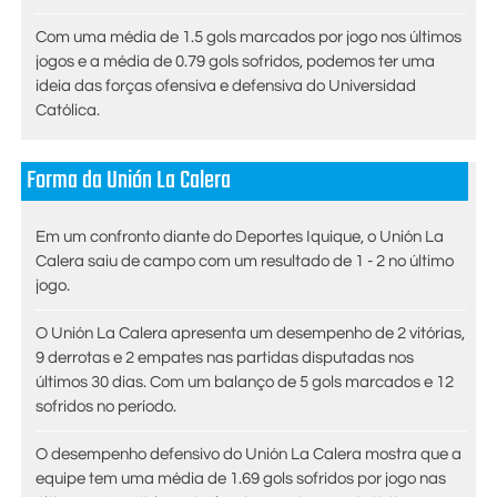
Com uma média de 1.5 gols marcados por jogo nos últimos
jogos e a média de 0.79 gols sofridos, podemos ter uma
ideia das forças ofensiva e defensiva do Universidad
Católica.
Forma da Unión La Calera
Em um confronto diante do Deportes Iquique, o Unión La
Calera saiu de campo com um resultado de 1 - 2 no último
jogo.
O Unión La Calera apresenta um desempenho de 2 vitórias,
9 derrotas e 2 empates nas partidas disputadas nos
últimos 30 dias. Com um balanço de 5 gols marcados e 12
sofridos no período.
O desempenho defensivo do Unión La Calera mostra que a
equipe tem uma média de 1.69 gols sofridos por jogo nas