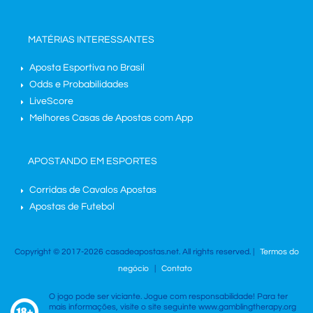
MATÉRIAS INTERESSANTES
Aposta Esportiva no Brasil
Odds e Probabilidades
LiveScore
Melhores Casas de Apostas com App
APOSTANDO EM ESPORTES
Corridas de Cavalos Apostas
Apostas de Futebol
Copyright © 2017-2026 casadeapostas.net. All rights reserved. |
Termos do
negócio
|
Contato
O jogo pode ser viciante. Jogue com responsabilidade! Para ter
mais informações, visite o site seguinte www.gamblingtherapy.org