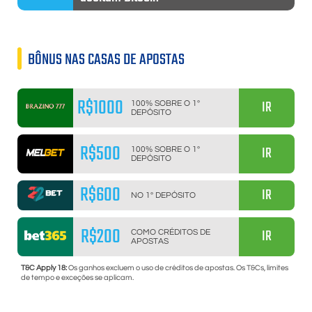
BÔNUS NAS CASAS DE APOSTAS
R$1000
IR
100% SOBRE O 1º
DEPÓSITO
R$500
IR
100% SOBRE O 1º
DEPÓSITO
R$600
IR
NO 1º DEPÓSITO
R$200
IR
COMO CRÉDITOS DE
APOSTAS
T&C Apply 18:
Os ganhos excluem o uso de créditos de apostas. Os T&Cs, limites
de tempo e exceções se aplicam.