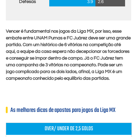
Defesas
3.9
2.6
Vencer é fundamental nos jogos da Liga MX, por isso, esse
embate entre UNAM Pumas e FC Juárez deve ser uma grande
partida. Com um histórico de 6 vitórias na competição até
aqui, a equipe da casa espera não decepcionar os torcedores
e conseguir se impor dentro de campo. Já o FC Juárez tem
uma campanha de 3 vitórias no campeonato. Pode ser um
jogo complicado para os dois lados, afinal, a Liga MX é um
campeonato conhecido pelo equilíbrio das partidas.
As melhores dicas de apostas para jogos da Liga MX
OVER/ UNDER DE 2,5 GOLOS