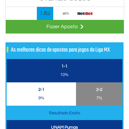
1.62
em
Fazer Aposta
As melhores dicas de apostas para jogos da Liga MX
1-1
10%
2-1
2-2
9%
7%
Resultado Exato
UNAM Pumas