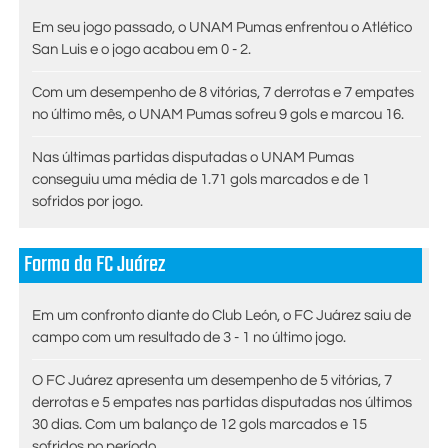
Em seu jogo passado, o UNAM Pumas enfrentou o Atlético
San Luis e o jogo acabou em 0 - 2.
Com um desempenho de 8 vitórias, 7 derrotas e 7 empates
no último mês, o UNAM Pumas sofreu 9 gols e marcou 16.
Nas últimas partidas disputadas o UNAM Pumas
conseguiu uma média de 1.71 gols marcados e de 1
sofridos por jogo.
Forma da FC Juárez
Em um confronto diante do Club León, o FC Juárez saiu de
campo com um resultado de 3 - 1 no último jogo.
O FC Juárez apresenta um desempenho de 5 vitórias, 7
derrotas e 5 empates nas partidas disputadas nos últimos
30 dias. Com um balanço de 12 gols marcados e 15
sofridos no período.