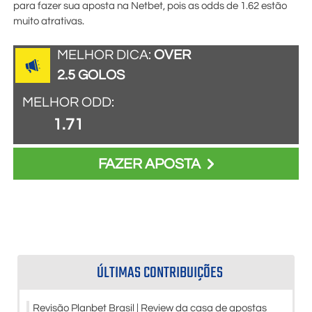
para fazer sua aposta na
Netbet
, pois as odds de
1.62
estão
muito atrativas.
MELHOR DICA:
OVER
2.5 GOLOS
MELHOR ODD:
1.71
FAZER APOSTA
ÚLTIMAS CONTRIBUIÇÕES
Revisão Planbet Brasil | Review da casa de apostas