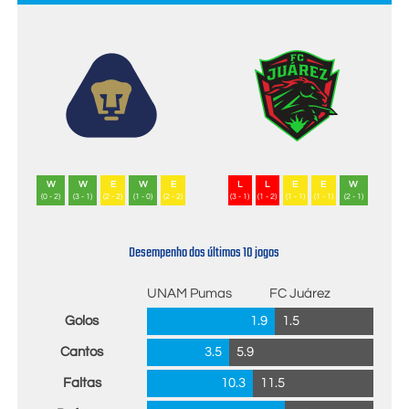
W
W
E
W
E
L
L
E
E
W
(0 - 2)
(3 - 1)
(2 - 2)
(1 - 0)
(2 - 2)
(3 - 1)
(1 - 2)
(1 - 1)
(1 - 1)
(2 - 1)
Desempenho dos últimos 10 jogos
UNAM Pumas
FC Juárez
Golos
1.9
1.5
Cantos
3.5
5.9
Faltas
10.3
11.5