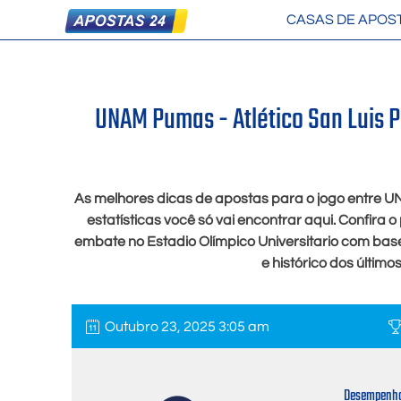
CASAS DE APOS
UNAM Pumas - Atlético San Luis P
As melhores dicas de apostas para o jogo entre U
estatísticas você só vai encontrar aqui. Confira
embate no Estadio Olímpico Universitario com ba
e histórico dos último
Outubro 23, 2025 3:05 am
Desempenho 