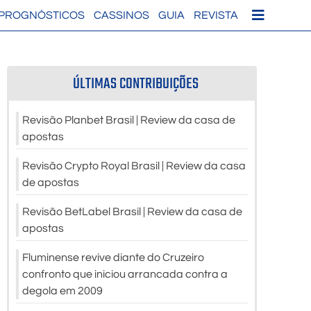
PROGNÓSTICOS
CASSINOS
GUIA
REVISTA
ÚLTIMAS CONTRIBUIÇÕES
Revisão Planbet Brasil | Review da casa de
apostas
Revisão Crypto Royal Brasil | Review da casa
de apostas
Revisão BetLabel Brasil | Review da casa de
apostas
Fluminense revive diante do Cruzeiro
confronto que iniciou arrancada contra a
degola em 2009