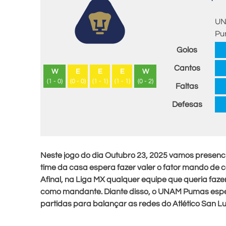
U
Pu
Golos
Cantos
W
E
E
E
W
(1 - 0)
(0 - 0)
(1 - 1)
(1 - 1)
(0 - 2)
Faltas
Defesas
Neste jogo do dia
Outubro 23, 2025
vamos presencia
time da casa espera fazer valer o fator mando de c
Afinal, na Liga MX qualquer equipe que queria f
como mandante. Diante disso, o UNAM Pumas espe
partidas para balançar as redes do Atlético San Lu