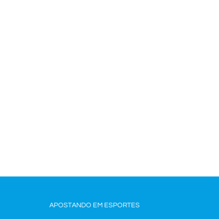
APOSTANDO EM ESPORTES