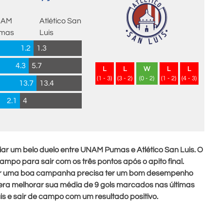
NAM
Atlético San
mas
Luis
1.2
1.3
4.3
5.7
L
L
W
L
L
(1 - 3)
(3 - 2)
(0 - 2)
(1 - 2)
(4 - 3)
13.7
13.4
2.1
4
r um belo duelo entre UNAM Pumas e Atlético San Luis. O
ampo para sair com os três pontos após o apito final.
azer uma boa campanha precisa ter um bom desempenho
ra melhorar sua média de 9 gols marcados nas últimas
is e sair de campo com um resultado positivo.