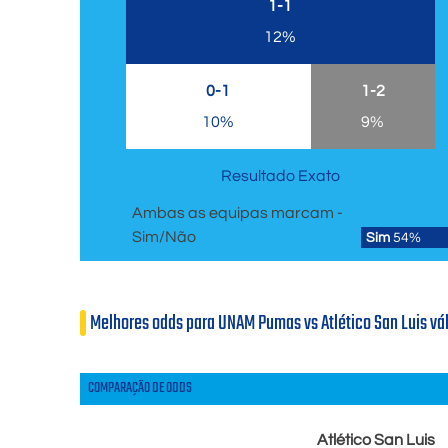
1-1
12%
0-1
1-2
10%
9%
Resultado Exato
Ambas as equipas marcam -
Sim/Não
Sim
54%
Melhores odds para UNAM Pumas vs Atlético San Luis vál
COMPARAÇÃO DE ODDS
Atlético San Luis