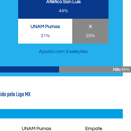
Atlético San Luis
44%
UNAM Pumas
X
31%
25%
Aposta com 3 seleções
Não
46%
ido pela Liga MX
UNAM Pumas
Empate