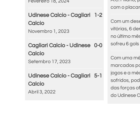
Fevereiro 18, 2024
com o placar f
Udinese Calcio - Cagliari
1-2
Com um des
Calcio
vitórias, 6 d
Novembro 1, 2023
no último mês
sofreu 6 gols
Cagliari Calcio - Udinese
0-0
Calcio
Com uma méd
Setembro 17, 2023
marcados por
jogos e a méd
Udinese Calcio - Cagliari
5-1
sofridos, po
Calcio
das forças o
Abril 3, 2022
do Udinese C