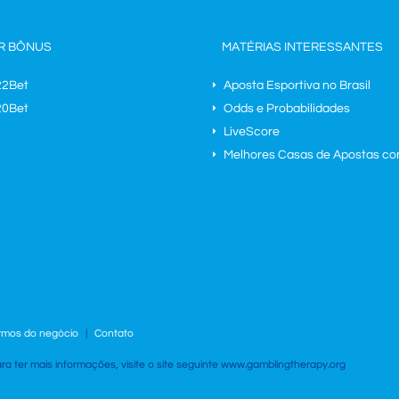
R BÔNUS
MATÉRIAS INTERESSANTES
22Bet
Aposta Esportiva no Brasil
20Bet
Odds e Probabilidades
LiveScore
Melhores Casas de Apostas c
rmos do negócio
|
Contato
ra ter mais informações, visite o site seguinte www.gamblingtherapy.org