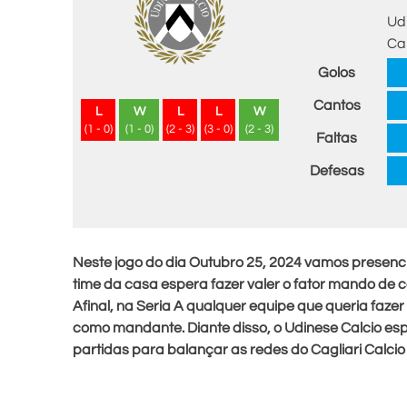
Ud
Ca
Golos
Cantos
L
W
L
L
W
(1 - 0)
(1 - 0)
(2 - 3)
(3 - 0)
(2 - 3)
Faltas
Defesas
Neste jogo do dia
Outubro 25, 2024
vamos presencia
time da casa espera fazer valer o fator mando de c
Afinal, na Seria A qualquer equipe que queria f
como mandante. Diante disso, o Udinese Calcio es
partidas para balançar as redes do Cagliari Calcio