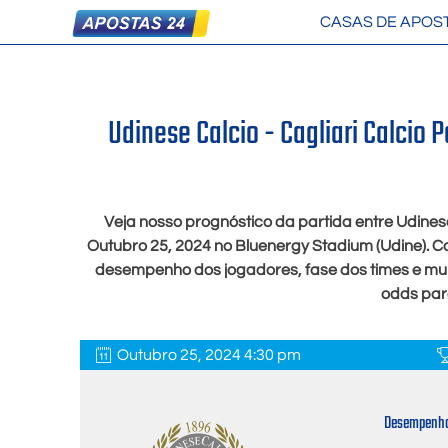
CASAS DE APOS
Udinese Calcio - Cagliari Calcio 
Veja nosso prognóstico da partida entre Udinese
Outubro 25, 2024
no Bluenergy Stadium (Udine). Co
desempenho dos jogadores, fase dos times e mui
odds para
Outubro 25, 2024 4:30 pm
Desempenho 