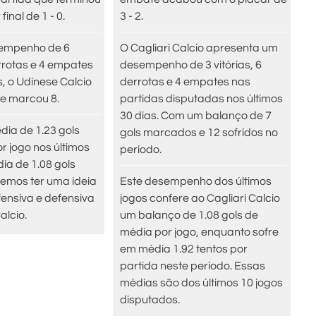
inal de 1 - 0.
3 - 2.
empenho de 6
O Cagliari Calcio apresenta um
errotas e 4 empates
desempenho de 3 vitórias, 6
, o Udinese Calcio
derrotas e 4 empates nas
 e marcou 8.
partidas disputadas nos últimos
30 dias. Com um balanço de 7
ia de 1.23 gols
gols marcados e 12 sofridos no
 jogo nos últimos
período.
ia de 1.08 gols
demos ter uma ideia
Este desempenho dos últimos
fensiva e defensiva
jogos confere ao Cagliari Calcio
alcio.
um balanço de 1.08 gols de
média por jogo, enquanto sofre
em média 1.92 tentos por
partida neste período. Essas
médias são dos últimos 10 jogos
disputados.