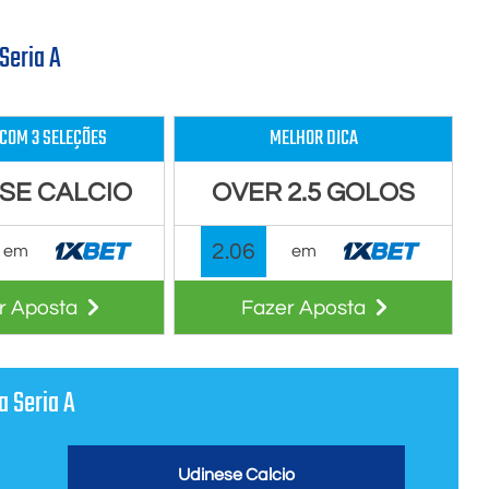
Seria A
COM 3 SELEÇÕES
MELHOR DICA
SE CALCIO
OVER 2.5 GOLOS
2.06
em
em
r Aposta
Fazer Aposta
a Seria A
Udinese Calcio