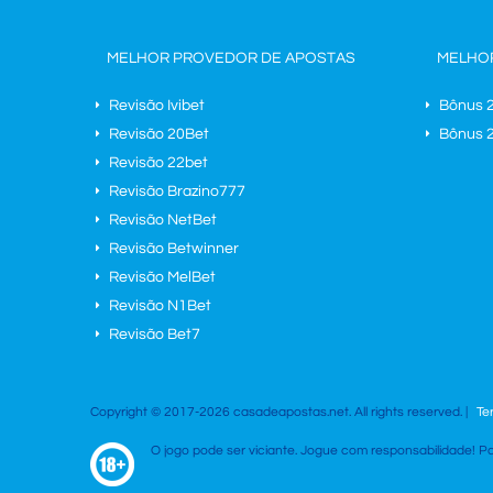
MELHOR PROVEDOR DE APOSTAS
MELHO
Revisão Ivibet
Bônus 
Revisão 20Bet
Bônus 
Revisão 22bet
Revisão Brazino777
Revisão NetBet
Revisão Betwinner
Revisão MelBet
Revisão N1Bet
Revisão Bet7
Copyright © 2017-2026 casadeapostas.net. All rights reserved. |
Te
O jogo pode ser viciante. Jogue com responsabilidade! Pa