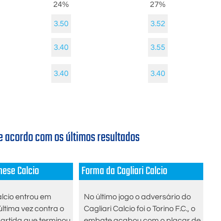
24%
27%
3.50
3.52
3.40
3.55
3.40
3.40
de acordo com os últimos resultados
nese Calcio
Forma da Cagliari Calcio
lcio entrou em
No último jogo o adversário do
ltima vez contra o
Cagliari Calcio foi o Torino F.C., o
partida que terminou
embate acabou com o placar de