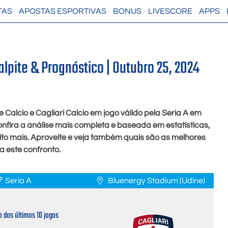
TAS
APOSTAS ESPORTIVAS
BONUS
LIVESCORE
APPS
Palpite & Prognóstico |
Outubro 25, 2024
 Calcio e Cagliari Calcio em jogo válido pela Seria A em
nfira a análise mais completa e baseada em estatísticas,
to mais. Aproveite e veja também quais são as melhores
 este confronto.
Seria A
Bluenergy Stadium (Udine)
dos últimos 10 jogos