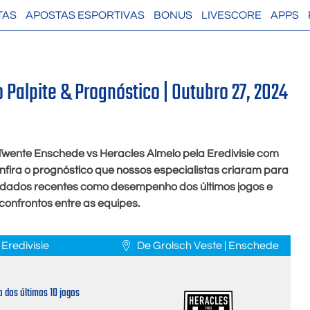
TAS
APOSTAS ESPORTIVAS
BONUS
LIVESCORE
APPS
 Palpite & Prognóstico |
Outubro 27, 2024
Twente Enschede vs Heracles Almelo pela Eredivisie com
Confira o prognóstico que nossos especialistas criaram para
 dados recentes como desempenho dos últimos jogos e
 confrontos entre as equipes.
Eredivisie
De Grolsch Veste | Enschede
dos últimos 10 jogos