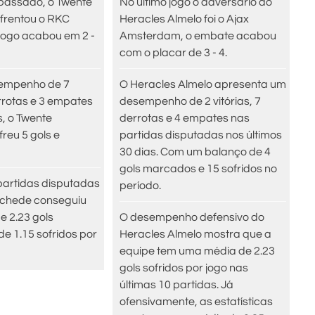
passado, o Twente
No último jogo o adversário do
frentou o RKC
Heracles Almelo foi o Ajax
 jogo acabou em 2 -
Amsterdam, o embate acabou
com o placar de 3 - 4.
empenho de 7
O Heracles Almelo apresenta um
errotas e 3 empates
desempenho de 2 vitórias, 7
s, o Twente
derrotas e 4 empates nas
reu 5 gols e
partidas disputadas nos últimos
30 dias. Com um balanço de 4
gols marcados e 15 sofridos no
partidas disputadas
período.
schede conseguiu
 2.23 gols
O desempenho defensivo do
e 1.15 sofridos por
Heracles Almelo mostra que a
equipe tem uma média de 2.23
gols sofridos por jogo nas
últimas 10 partidas. Já
ofensivamente, as estatísticas