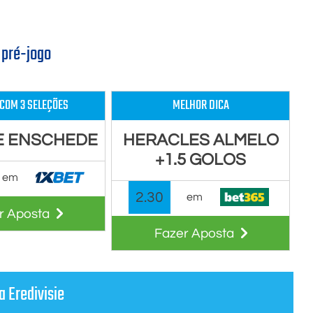
 pré-jogo
COM 3 SELEÇÕES
MELHOR DICA
E ENSCHEDE
HERACLES ALMELO
+1.5 GOLOS
em
2.30
em
r Aposta
Fazer Aposta
a Eredivisie