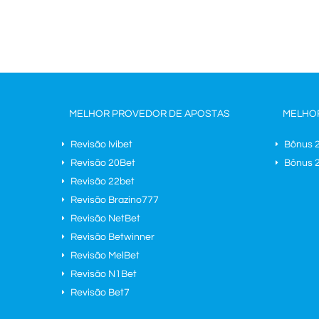
MELHOR PROVEDOR DE APOSTAS
MELHO
Revisão Ivibet
Bônus 
Revisão 20Bet
Bônus 
Revisão 22bet
Revisão Brazino777
Revisão NetBet
Revisão Betwinner
Revisão MelBet
Revisão N1Bet
Revisão Bet7