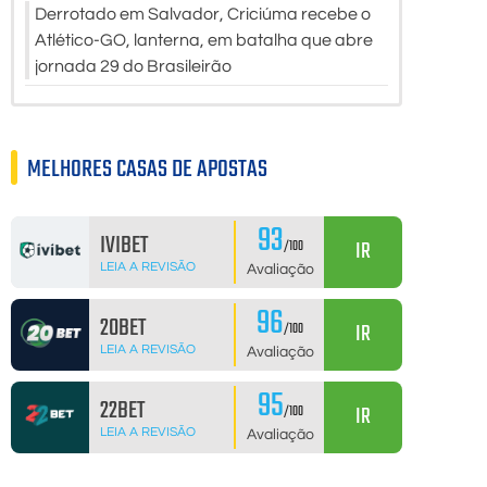
Derrotado em Salvador, Criciúma recebe o
Atlético-GO, lanterna, em batalha que abre
jornada 29 do Brasileirão
MELHORES CASAS DE APOSTAS
93
IVIBET
IR
/100
LEIA A REVISÃO
Avaliação
96
20BET
IR
/100
LEIA A REVISÃO
Avaliação
95
22BET
IR
/100
LEIA A REVISÃO
Avaliação