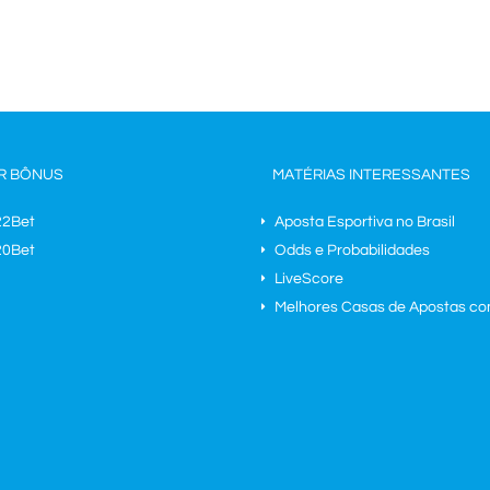
R BÔNUS
MATÉRIAS INTERESSANTES
22Bet
Aposta Esportiva no Brasil
20Bet
Odds e Probabilidades
LiveScore
Melhores Casas de Apostas c