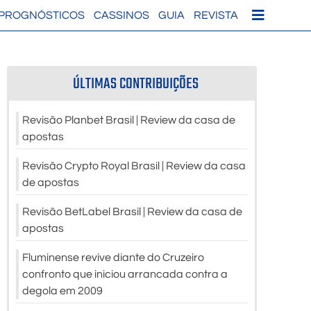
PROGNÓSTICOS
CASSINOS
GUIA
REVISTA
ÚLTIMAS CONTRIBUIÇÕES
Revisão Planbet Brasil | Review da casa de
apostas
Revisão Crypto Royal Brasil | Review da casa
de apostas
Revisão BetLabel Brasil | Review da casa de
apostas
Fluminense revive diante do Cruzeiro
confronto que iniciou arrancada contra a
degola em 2009