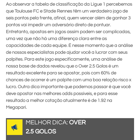
Ao observar a tabela de classificação da Ligue 1 percebemos
que Toulouse FC e Stade Rennes têm um verdadeiro jogo de
seis pontos pela frente, afinal, quem vencer além de ganhar 3
pontos vai impedir um adversário direto de pontuar.
Entretanto, apostas em jogos assim podem ser complicadas,
uma vez que não há uma diferença clara entre as
capacidades de cada equipe. É nesse momento que a análise
de nossos especialistas pode ajudar você a lucrar com seus
palpites. Para este jogo especificamente, uma análise de
nossa base de dados revelou que o Over 2.5 Golos é um
resultado excelente para se apostar, pois com 60% de
chances de ocorrer é um palpite com uma boa relação risco x
lucro. Outra dica importante que podemos passar é que você
deve apostar nas melhores odds possíveis, e para esse
resultado a melhor cotação atualmente é de
1.92
na
Megapari
.
MELHOR DICA:
OVER
2.5 GOLOS