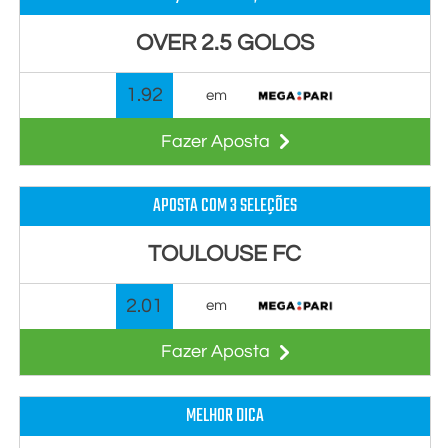
OVER 2.5 GOLOS
1.92
em
Fazer Aposta
APOSTA COM 3 SELEÇÕES
TOULOUSE FC
2.01
em
Fazer Aposta
MELHOR DICA