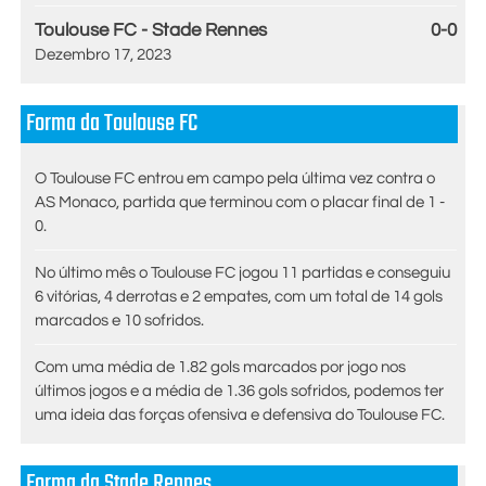
Toulouse FC - Stade Rennes
0-0
Dezembro 17, 2023
Forma da Toulouse FC
O Toulouse FC entrou em campo pela última vez contra o
AS Monaco, partida que terminou com o placar final de 1 -
0.
No último mês o Toulouse FC jogou 11 partidas e conseguiu
6 vitórias, 4 derrotas e 2 empates, com um total de 14 gols
marcados e 10 sofridos.
Com uma média de 1.82 gols marcados por jogo nos
últimos jogos e a média de 1.36 gols sofridos, podemos ter
uma ideia das forças ofensiva e defensiva do Toulouse FC.
Forma da Stade Rennes