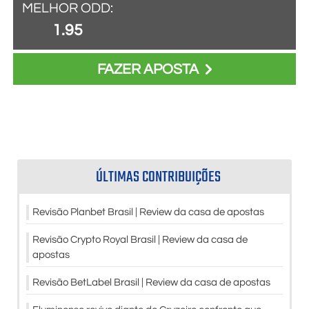
MELHOR ODD:
1.95
FAZER APOSTA
ÚLTIMAS CONTRIBUIÇÕES
Revisão Planbet Brasil | Review da casa de apostas
Revisão Crypto Royal Brasil | Review da casa de
apostas
Revisão BetLabel Brasil | Review da casa de apostas