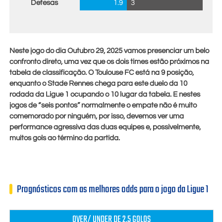
Defesas
1.9
3
Neste jogo do dia
Outubro 29, 2025
vamos presenciar um belo
confronto direto, uma vez que os dois times estão próximos na
tabela de classificação. O Toulouse FC está na 9 posição,
enquanto o Stade Rennes chega para este duelo da 10
rodada da Ligue 1 ocupando o 10 lugar da tabela. E nestes
jogos de “seis pontos” normalmente o empate não é muito
comemorado por ninguém, por isso, devemos ver uma
performance agressiva das duas equipes e, possivelmente,
muitos gols ao término da partida.
Prognósticos com as melhores odds para o jogo da Ligue 1
OVER/ UNDER DE 2,5 GOLOS