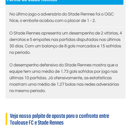
No último jogo o adversário do Stade Rennes foi o OGC
Nice, o embate acabou com o placar de 1 - 2.
O Stade Rennes apresenta um desempenho de 2 vitórias, 4
derrotas e 5 empates nas partidas disputadas nos últimos
30 dias. Com um balanço de 8 gols marcados e 15 sofridos
no período.
O desempenho defensivo do Stade Rennes mostra que a
equipe tem uma média de 1.73 gols sofridos por jogo nas
últimas 10 partidas. Já ofensivamente, as estatísticas
mostram uma média de 1.27 bolas nas redes adversárias
no mesmo período.
Veja nosso palpite de aposta para o confronto entre
Toulouse FC e Stade Rennes