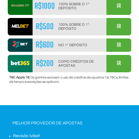
R$1000
IR
100% SOBRE O 1º
DEPÓSITO
R$500
IR
100% SOBRE O 1º
DEPÓSITO
R$600
IR
NO 1º DEPÓSITO
R$200
IR
COMO CRÉDITOS DE
APOSTAS
T&C Apply 18:
Os ganhos excluem o uso de créditos de apostas. Os T&Cs, limites
de tempo e exceções se aplicam.
MELHOR PROVEDOR DE APOSTAS
Revisão Ivibet