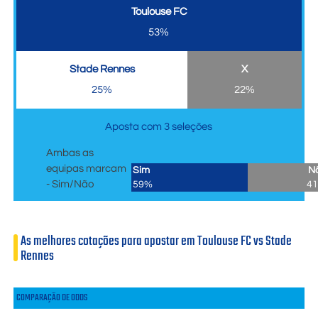
Toulouse FC
53%
Stade Rennes
X
25%
22%
Aposta com 3 seleções
Ambas as
equipas marcam
Sim
N
- Sim/Não
59%
4
As melhores cotações para apostar em Toulouse FC vs Stade
Rennes
COMPARAÇÃO DE ODDS