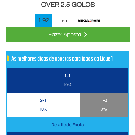
OVER 2.5 GOLOS
1.92
em
Fazer Aposta
As melhores dicas de apostas para jogos da Ligue 1
1-1
10%
2-1
1-0
10%
9%
Resultado Exato