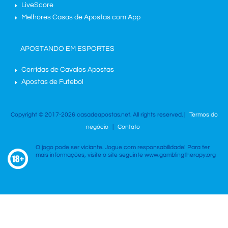
LiveScore
Melhores Casas de Apostas com App
APOSTANDO EM ESPORTES
Corridas de Cavalos Apostas
Apostas de Futebol
Copyright © 2017-2026 casadeapostas.net. All rights reserved. |
Termos do
negócio
|
Contato
O jogo pode ser viciante. Jogue com responsabilidade! Para ter
mais informações, visite o site seguinte www.gamblingtherapy.org