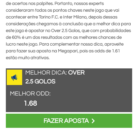
de acertos nos palpites. Portanto, nossos experts
consideraram todos os pontos chaves neste jogo que vai
acontecer entre Torino F.C. e Inter Milano, depois dessas
considerações chegamos à conclusão que a melhor dica para
este jogo é apostar no Over 2.5 Golos, que com probabilidades
de 60% é um dos resultados com as melhores chances de
lucro neste jogo. Para complementar nossa dica, aproveite
para fazer sua aposta na
Megapari
, pois as odds de
1.61
estão muito atrativas.
MELHOR DICA:
OVER
2.5 GOLOS
MELHOR ODD:
1.68
FAZER APOSTA