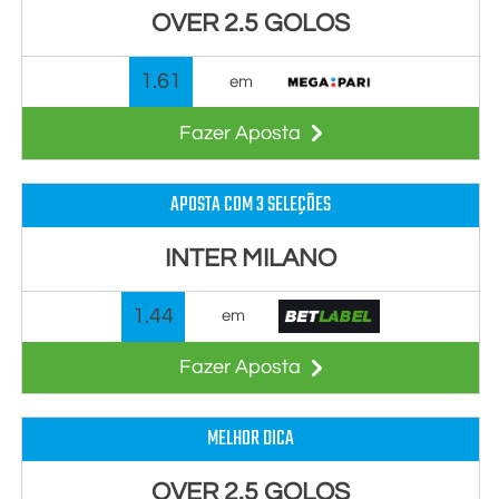
OVER 2.5 GOLOS
1.61
em
Fazer Aposta
APOSTA COM 3 SELEÇÕES
INTER MILANO
1.44
em
Fazer Aposta
MELHOR DICA
OVER 2.5 GOLOS