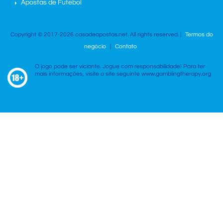
Apostas de Futebol
Copyright © 2017-2026 casadeapostas.net. All rights reserved. |
Termos do
negócio
|
Contato
O jogo pode ser viciante. Jogue com responsabilidade! Para ter
mais informações, visite o site seguinte www.gamblingtherapy.org