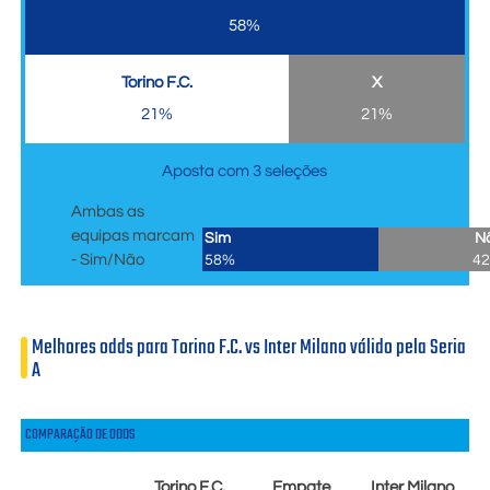
58%
Torino F.C.
X
21%
21%
Aposta com 3 seleções
Ambas as
equipas marcam
Sim
N
- Sim/Não
58%
4
Melhores odds para Torino F.C. vs Inter Milano válido pela Seria
A
COMPARAÇÃO DE ODDS
Torino F.C.
Empate
Inter Milano