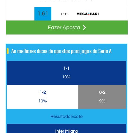
1.61
em
Fazer Aposta
As melhores dicas de apostas para jogos da Seria A
1-1
10%
1-2
0-2
10%
9%
Resultado Exato
Inter Milano