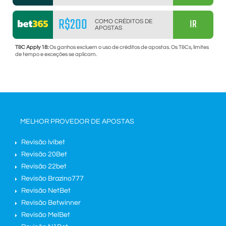
R$200
IR
COMO CRÉDITOS DE
APOSTAS
T&C Apply 18:
Os ganhos excluem o uso de créditos de apostas. Os T&Cs, limites
de tempo e exceções se aplicam.
MELHOR PROVEDOR DE APOSTAS
Revisão Ivibet
Revisão 20Bet
Revisão 22bet
Revisão Brazino777
Revisão NetBet
Revisão Betwinner
Revisão MelBet