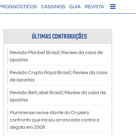
PROGNÓSTICOS
CASSINOS
GUIA
REVISTA
ÚLTIMAS CONTRIBUIÇÕES
Revisão Planbet Brasil | Review da casa de
apostas
Revisão Crypto Royal Brasil | Review da casa
de apostas
Revisão BetLabel Brasil | Review da casa de
apostas
Fluminense revive diante do Cruzeiro
confronto que iniciou arrancada contra a
degola em 2009