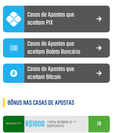
Casas de Apostas que
aceitam PIX
Casas de Apostas que
aceitam Boleto Bancário
Casas de Apostas que
aceitam Bitcoin
BÔNUS NAS CASAS DE APOSTAS
R$1000
IR
100% SOBRE O 1º
DEPÓSITO