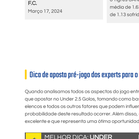
F.C.
média de 1.6
Março 17, 2024
de 1.13 sofri
Dica de aposta pré-jogo dos experts para o 
Quando analisamos todos os aspectos do jogo entre 
que apostar no Under 2.5 Golos, tomando como ba
elencos e todos os outros fatores que podem infl
probabilidade deste resultado ocorrer. Além disso,
excelente e que representa uma ótima oportunidade
MELHOR DICA:
UNDER