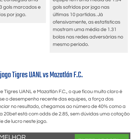
3 gols marcados e
gols sofridos por jogo nas
dos por jogo.
últimas 10 partidas. Já
ofensivamente, as estatísticas
mostram uma média de 1.31
bolas nas redes adversárias no
mesmo período.
jogo Tigres UANL vs Mazatlán F.C.
Tigres UANL e Mazatlán F.C., o que ficou muito claro é
se o desempenho recente das equipes, a força dos
uenciar no resultado, chegamos ao número de 40% como a
 a
20bet
está com odds de
2.85
, sem dúvidas uma cotação
 de lucro neste jogo.
MELHOR