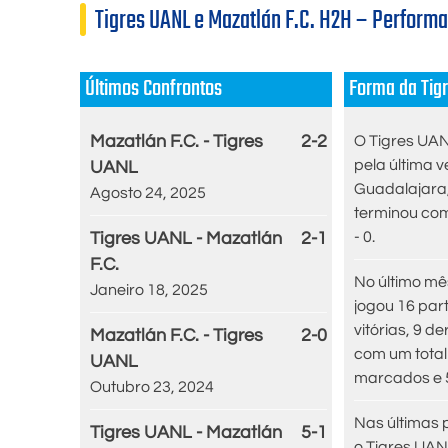
Tigres UANL e Mazatlán F.C. H2H – Perform
Últimos Confrontos
Forma da Tig
Mazatlán F.C. - Tigres
2-2
O Tigres UA
pela última v
UANL
Guadalajara,
Agosto 24, 2025
terminou com 
- 0.
Tigres UANL - Mazatlán
2-1
F.C.
No último mê
Janeiro 18, 2025
jogou 16 par
vitórias, 9 d
Mazatlán F.C. - Tigres
2-0
com um total
UANL
marcados e 5
Outubro 23, 2024
Nas últimas 
Tigres UANL - Mazatlán
5-1
o Tigres UA