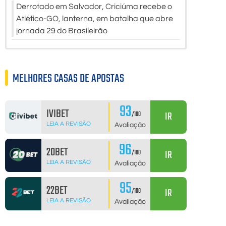
Derrotado em Salvador, Criciúma recebe o
Atlético-GO, lanterna, em batalha que abre
jornada 29 do Brasileirão
MELHORES CASAS DE APOSTAS
93
IVIBET
IR
/100
LEIA A REVISÃO
Avaliação
96
20BET
IR
/100
LEIA A REVISÃO
Avaliação
95
22BET
IR
/100
LEIA A REVISÃO
Avaliação