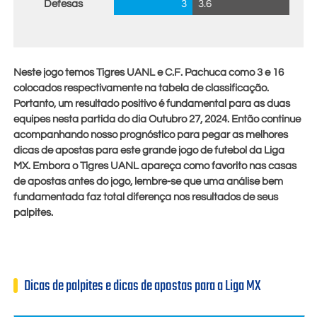
Defesas
3
3.6
Neste jogo temos Tigres UANL e C.F. Pachuca como 3 e 16
colocados respectivamente na tabela de classificação.
Portanto, um resultado positivo é fundamental para as duas
equipes nesta partida do dia
Outubro 27, 2024
. Então continue
acompanhando nosso prognóstico para pegar as melhores
dicas de apostas para este grande jogo de futebol da Liga
MX. Embora o Tigres UANL apareça como favorito nas casas
de apostas antes do jogo, lembre-se que uma análise bem
fundamentada faz total diferença nos resultados de seus
palpites.
Dicas de palpites e dicas de apostas para a Liga MX