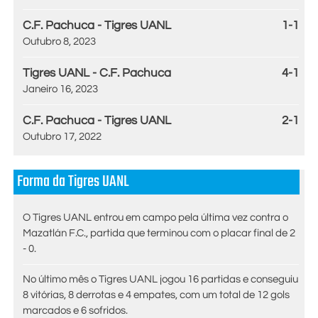
C.F. Pachuca - Tigres UANL
1-1
Outubro 8, 2023
Tigres UANL - C.F. Pachuca
4-1
Janeiro 16, 2023
C.F. Pachuca - Tigres UANL
2-1
Outubro 17, 2022
Forma da Tigres UANL
O Tigres UANL entrou em campo pela última vez contra o
Mazatlán F.C., partida que terminou com o placar final de 2
- 0.
No último mês o Tigres UANL jogou 16 partidas e conseguiu
8 vitórias, 8 derrotas e 4 empates, com um total de 12 gols
marcados e 6 sofridos.