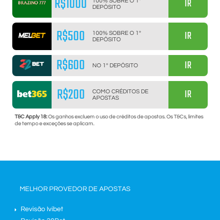
R$1000
IR
100% SOBRE O 1º
DEPÓSITO
R$500
IR
100% SOBRE O 1º
DEPÓSITO
R$600
IR
NO 1º DEPÓSITO
R$200
IR
COMO CRÉDITOS DE
APOSTAS
T&C Apply 18:
Os ganhos excluem o uso de créditos de apostas. Os T&Cs, limites
de tempo e exceções se aplicam.
MELHOR PROVEDOR DE APOSTAS
Revisão Ivibet