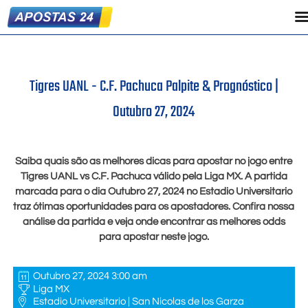
Tigres UANL - C.F. Pachuca Palpite & Prognóstico |
Outubro 27, 2024
Saiba quais são as melhores dicas para apostar no jogo entre
Tigres UANL vs C.F. Pachuca válido pela Liga MX. A partida
marcada para o dia
Outubro 27, 2024
no Estadio Universitario
traz ótimas oportunidades para os apostadores. Confira nossa
análise da partida e veja onde encontrar as melhores odds
para apostar neste jogo.
Outubro 27, 2024 3:00 am
Liga MX
Estadio Universitario | San Nicolas de los Garza