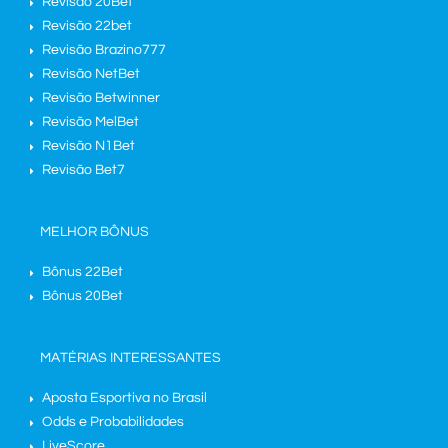
Revisão 20Bet
Revisão 22bet
Revisão Brazino777
Revisão NetBet
Revisão Betwinner
Revisão MelBet
Revisão N1Bet
Revisão Bet7
MELHOR BÔNUS
Bônus 22Bet
Bônus 20Bet
MATÉRIAS INTERESSANTES
Aposta Esportiva no Brasil
Odds e Probabilidades
LiveScore