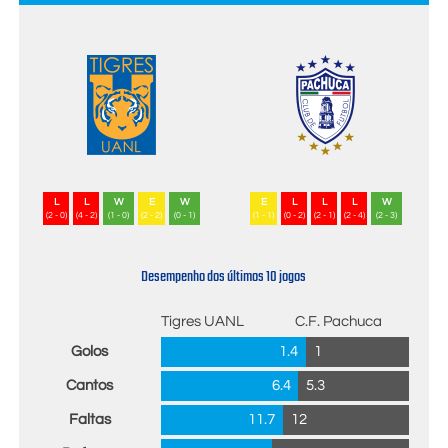
L
L
W
E
W
E
L
L
L
W
(2 - 0)
(4 - 2)
(1 - 0)
(2 - 2)
(0 - 1)
(1 - 1)
(0 - 2)
(2 - 1)
(2 - 4)
(2 - 3)
Desempenho dos últimos 10 jogos
Tigres UANL
C.F. Pachuca
Golos
1.4
1
Cantos
6.4
5.3
Faltas
11.7
12