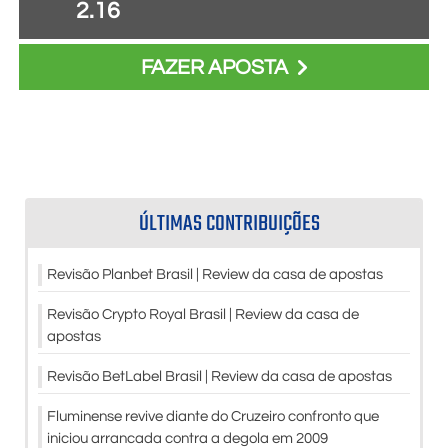
2.16
FAZER APOSTA
ÚLTIMAS CONTRIBUIÇÕES
Revisão Planbet Brasil | Review da casa de apostas
Revisão Crypto Royal Brasil | Review da casa de
apostas
Revisão BetLabel Brasil | Review da casa de apostas
Fluminense revive diante do Cruzeiro confronto que
iniciou arrancada contra a degola em 2009