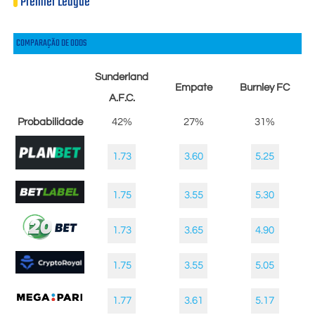
Premier League
COMPARAÇÃO DE ODDS
Sunderland
Empate
Burnley FC
A.F.C.
Probabilidade
42%
27%
31%
1.73
3.60
5.25
1.75
3.55
5.30
1.73
3.65
4.90
1.75
3.55
5.05
1.77
3.61
5.17