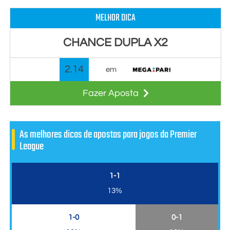
MELHOR DICA
CHANCE DUPLA X2
2.14
em
Fazer Aposta
As melhores dicas de apostas para jogos da Premier
League
1-1
13%
1-0
0-1