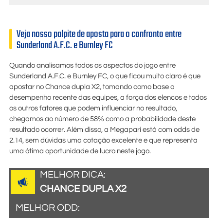
Veja nosso palpite de aposta para o confronto entre
Sunderland A.F.C. e Burnley FC
Quando analisamos todos os aspectos do jogo entre
Sunderland A.F.C. e Burnley FC, o que ficou muito claro é que
apostar no Chance dupla X2, tomando como base o
desempenho recente das equipes, a força dos elencos e todos
os outros fatores que podem influenciar no resultado,
chegamos ao número de 58% como a probabilidade deste
resultado ocorrer. Além disso, a
Megapari
está com odds de
2.14
, sem dúvidas uma cotação excelente e que representa
uma ótima oportunidade de lucro neste jogo.
MELHOR DICA:
CHANCE DUPLA X2
MELHOR ODD: