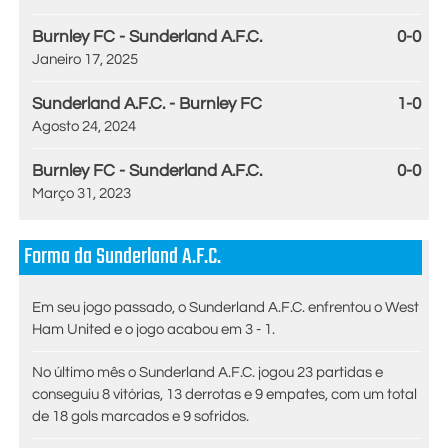
Burnley FC - Sunderland A.F.C.
0-0
Janeiro 17, 2025
Sunderland A.F.C. - Burnley FC
1-0
Agosto 24, 2024
Burnley FC - Sunderland A.F.C.
0-0
Março 31, 2023
Forma da Sunderland A.F.C.
Em seu jogo passado, o Sunderland A.F.C. enfrentou o West
Ham United e o jogo acabou em 3 - 1.
No último mês o Sunderland A.F.C. jogou 23 partidas e
conseguiu 8 vitórias, 13 derrotas e 9 empates, com um total
de 18 gols marcados e 9 sofridos.