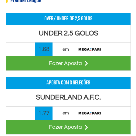
Premier League
OVER/ UNDER DE 2,5 GOLOS
UNDER 2.5 GOLOS
1.68
em
Fazer Aposta
APOSTA COM 3 SELEÇÕES
SUNDERLAND A.F.C.
1.77
em
Fazer Aposta