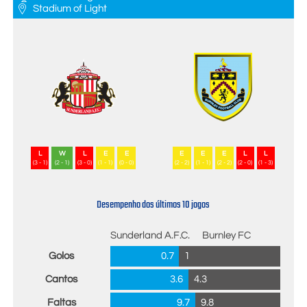
Stadium of Light
L
W
L
E
E
E
E
E
L
L
(3 - 1)
(2 - 1)
(3 - 0)
(1 - 1)
(0 - 0)
(2 - 2)
(1 - 1)
(2 - 2)
(2 - 0)
(1 - 3)
Desempenho dos últimos 10 jogos
Sunderland A.F.C.
Burnley FC
Golos
0.7
1
Cantos
3.6
4.3
Faltas
9.7
9.8