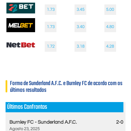
1.73
3.45
5.00
1.73
3.40
4.80
1.72
3.18
4.28
Forma de Sunderland A.F.C. e Burnley FC de acordo com os
últimos resultados
Últimos Confrontos
Burnley FC - Sunderland A.F.C.
2-0
Agosto 23, 2025