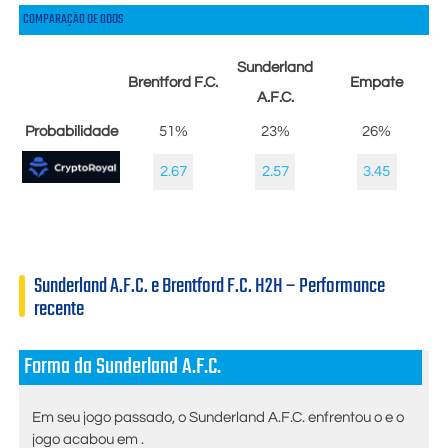
COMPARAÇÃO DE ODDS
Sunderland
Brentford F.C.
Empate
A.F.C.
Probabilidade
51%
23%
26%
2.67
2.57
3.45
Sunderland A.F.C. e Brentford F.C. H2H – Performance
recente
Forma da Sunderland A.F.C.
Em seu jogo passado, o Sunderland A.F.C. enfrentou o e o
jogo acabou em .