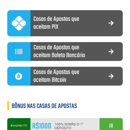
Casas de Apostas que
aceitam PIX
Casas de Apostas que
aceitam Boleto Bancário
Casas de Apostas que
aceitam Bitcoin
BÔNUS NAS CASAS DE APOSTAS
R$1000
IR
100% SOBRE O 1º
DEPÓSITO