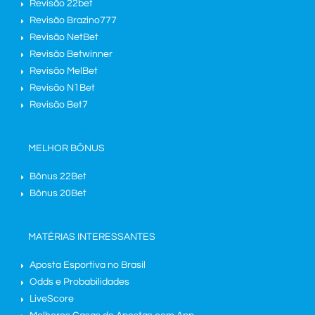
Revisão 22bet
Revisão Brazino777
Revisão NetBet
Revisão Betwinner
Revisão MelBet
Revisão N1Bet
Revisão Bet7
MELHOR BÔNUS
Bônus 22Bet
Bônus 20Bet
MATÉRIAS INTERESSANTES
Aposta Esportiva no Brasil
Odds e Probabilidades
LiveScore