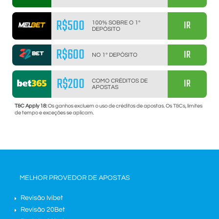
R$500
IR
100% SOBRE O 1º
DEPÓSITO
R$600
IR
NO 1º DEPÓSITO
R$200
IR
COMO CRÉDITOS DE
APOSTAS
T&C Apply 18:
Os ganhos excluem o uso de créditos de apostas. Os T&Cs, limites
de tempo e exceções se aplicam.
MELHOR PROVEDOR DE APOSTAS
Revisão Ivibet
Revisão 20Bet