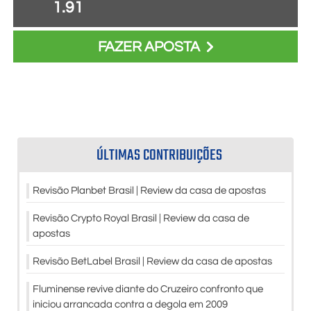
1.91
FAZER APOSTA
ÚLTIMAS CONTRIBUIÇÕES
Revisão Planbet Brasil | Review da casa de apostas
Revisão Crypto Royal Brasil | Review da casa de
apostas
Revisão BetLabel Brasil | Review da casa de apostas
Fluminense revive diante do Cruzeiro confronto que
iniciou arrancada contra a degola em 2009