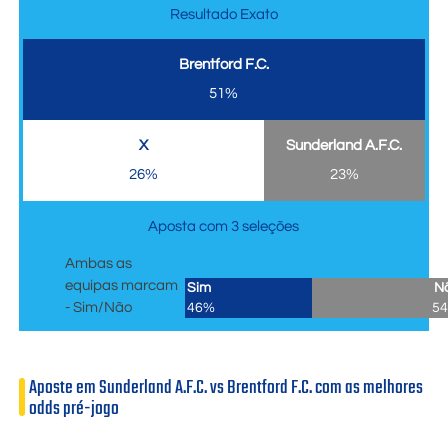
Resultado Exato
Brentford F.C.
51%
X
Sunderland A.F.C.
26%
23%
Aposta com 3 seleções
Ambas as
equipas marcam
Sim
N
- Sim/Não
46%
5
Aposte em Sunderland A.F.C. vs Brentford F.C. com as melhores
odds pré-jogo