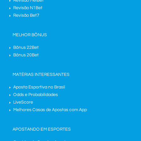
Revisão MelBet
Revisão N1Bet
Revisão Bet7
MELHOR BÔNUS
Bônus 22Bet
Bônus 20Bet
MATÉRIAS INTERESSANTES
Aposta Esportiva no Brasil
Odds e Probabilidades
LiveScore
Melhores Casas de Apostas com App
APOSTANDO EM ESPORTES