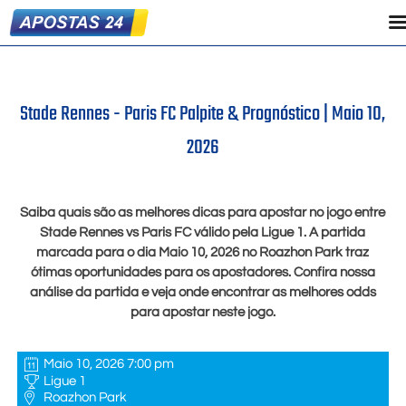
Stade Rennes - Paris FC Palpite & Prognóstico |
Maio 10,
2026
Saiba quais são as melhores dicas para apostar no jogo entre
Stade Rennes vs Paris FC válido pela Ligue 1. A partida
marcada para o dia
Maio 10, 2026
no Roazhon Park traz
ótimas oportunidades para os apostadores. Confira nossa
análise da partida e veja onde encontrar as melhores odds
para apostar neste jogo.
Maio 10, 2026 7:00 pm
Ligue 1
Roazhon Park