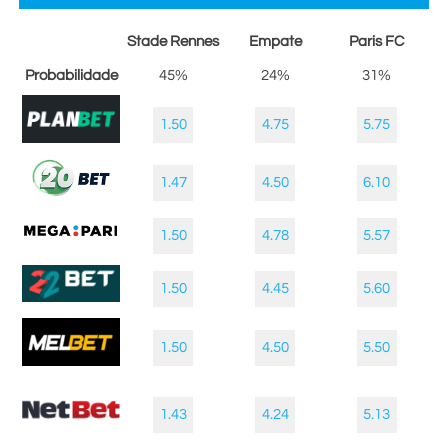
Stade Rennes
Empate
Paris FC
Probabilidade
45%
24%
31%
1.50
4.75
5.75
1.47
4.50
6.10
1.50
4.78
5.57
1.50
4.45
5.60
1.50
4.50
5.50
1.43
4.24
5.13