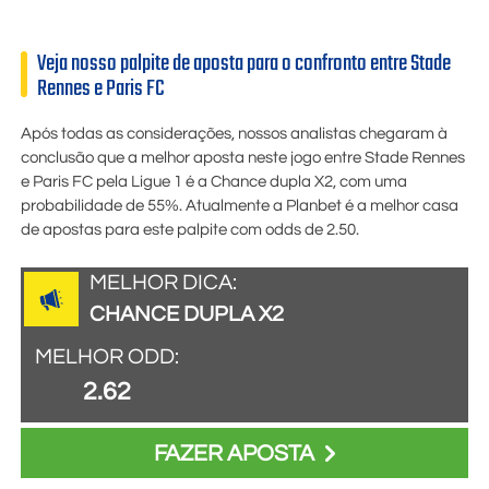
Veja nosso palpite de aposta para o confronto entre Stade
Rennes e Paris FC
Após todas as considerações, nossos analistas chegaram à
conclusão que a melhor aposta neste jogo entre Stade Rennes
e Paris FC pela Ligue 1 é a Chance dupla X2, com uma
probabilidade de 55%. Atualmente a
Planbet
é a melhor casa
de apostas para este palpite com odds de
2.50
.
MELHOR DICA:
CHANCE DUPLA X2
MELHOR ODD:
2.62
FAZER APOSTA