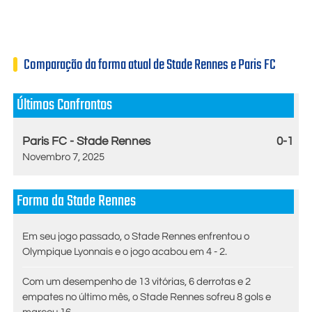
Comparação da forma atual de Stade Rennes e Paris FC
Últimos Confrontos
Paris FC - Stade Rennes
0-1
Novembro 7, 2025
Forma da Stade Rennes
Em seu jogo passado, o Stade Rennes enfrentou o
Olympique Lyonnais e o jogo acabou em 4 - 2.
Com um desempenho de 13 vitórias, 6 derrotas e 2
empates no último mês, o Stade Rennes sofreu 8 gols e