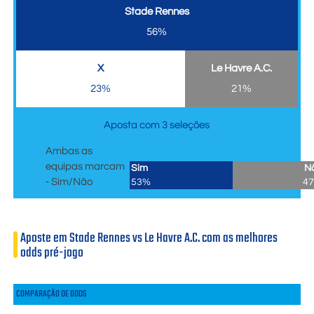
Stade Rennes
56%
X
Le Havre A.C.
23%
21%
Aposta com 3 seleções
Ambas as
equipas marcam
Sim
N
- Sim/Não
53%
4
Aposte em Stade Rennes vs Le Havre A.C. com as melhores
odds pré-jogo
COMPARAÇÃO DE ODDS