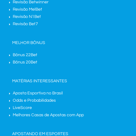
Revisão Betwinner
Revisão MelBet
Revisão N1Bet
Revisão Bet7
MELHOR BÔNUS
Bônus 22Bet
Bônus 20Bet
MATÉRIAS INTERESSANTES
Aposta Esportiva no Brasil
Odds e Probabilidades
LiveScore
Melhores Casas de Apostas com App
APOSTANDO EM ESPORTES