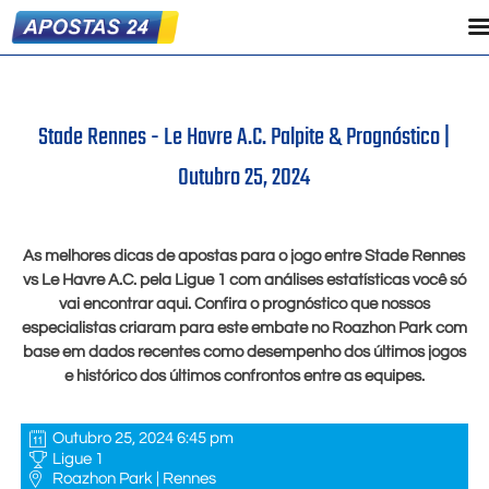
Stade Rennes - Le Havre A.C. Palpite & Prognóstico |
Outubro 25, 2024
As melhores dicas de apostas para o jogo entre Stade Rennes
vs Le Havre A.C. pela Ligue 1 com análises estatísticas você só
vai encontrar aqui. Confira o prognóstico que nossos
especialistas criaram para este embate no Roazhon Park com
base em dados recentes como desempenho dos últimos jogos
e histórico dos últimos confrontos entre as equipes.
Outubro 25, 2024 6:45 pm
Ligue 1
Roazhon Park | Rennes