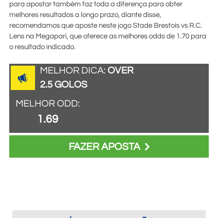
para apostar também faz toda a diferença para obter
melhores resultados a longo prazo, diante disse,
recomendamos que aposte neste jogo Stade Brestois vs R.C.
Lens na
Megapari
, que oferece as melhores odds de
1.70
para
o resultado indicado.
MELHOR DICA:
OVER
2.5 GOLOS
MELHOR ODD:
1.69
FAZER APOSTA