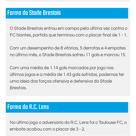
Forma da Stade Brestois
O Stade Brestois entrou em campo pela última vez contra o
FC Nantes, partida que terminou com o placar final de 1 - 1.
Com um desempenho de 8 vitórias, 5 derrotas e 4 empates
no último mês, o Stade Brestois sofreu 11 gols e marcou 15.
Com uma média de 1.14 gols marcados por jogo nos
últimos jogos e a média de 1.43 gols sofridos, podemos ter
uma ideia das forças ofensiva e defensiva do Stade
Brestois.
Forma da R.C. Lens
No último jogo o adversário do R.C. Lens foi o Toulouse FC, o
embate acabou com o placar de 3 - 2.