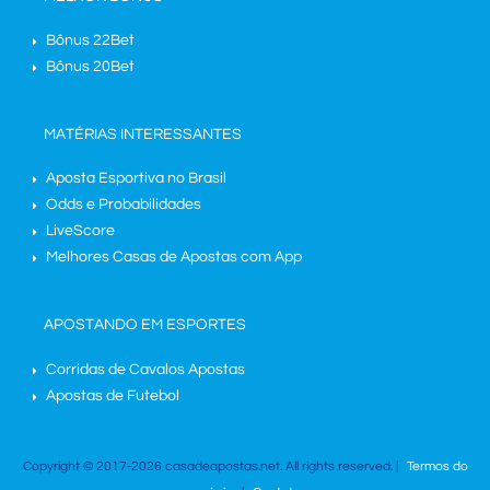
Bônus 22Bet
Bônus 20Bet
MATÉRIAS INTERESSANTES
Aposta Esportiva no Brasil
Odds e Probabilidades
LiveScore
Melhores Casas de Apostas com App
APOSTANDO EM ESPORTES
Corridas de Cavalos Apostas
Apostas de Futebol
Copyright © 2017-2026 casadeapostas.net. All rights reserved. |
Termos do