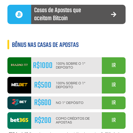
Casas de Apostas que
aceitam Bitcoin
BÔNUS NAS CASAS DE APOSTAS
R$1000
IR
100% SOBRE O 1º
DEPÓSITO
R$500
IR
100% SOBRE O 1º
DEPÓSITO
R$600
IR
NO 1º DEPÓSITO
R$200
IR
COMO CRÉDITOS DE
APOSTAS