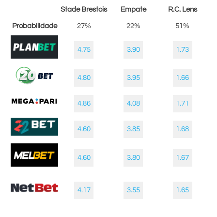
Stade Brestois
Empate
R.C. Lens
Probabilidade
27%
22%
51%
4.75
3.90
1.73
4.80
3.95
1.66
4.86
4.08
1.71
4.60
3.85
1.68
4.60
3.80
1.67
4.17
3.55
1.65