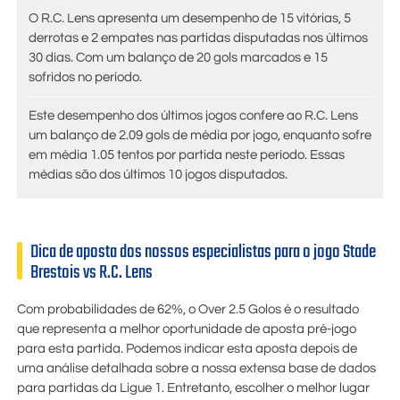
O R.C. Lens apresenta um desempenho de 15 vitórias, 5
derrotas e 2 empates nas partidas disputadas nos últimos
30 dias. Com um balanço de 20 gols marcados e 15
sofridos no período.
Este desempenho dos últimos jogos confere ao R.C. Lens
um balanço de 2.09 gols de média por jogo, enquanto sofre
em média 1.05 tentos por partida neste período. Essas
médias são dos últimos 10 jogos disputados.
Dica de aposta dos nossos especialistas para o jogo Stade
Brestois vs R.C. Lens
Com probabilidades de 62%, o Over 2.5 Golos é o resultado
que representa a melhor oportunidade de aposta pré-jogo
para esta partida. Podemos indicar esta aposta depois de
uma análise detalhada sobre a nossa extensa base de dados
para partidas da Ligue 1. Entretanto, escolher o melhor lugar