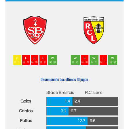
E
L
L
L
W
W
L
W
L
W
(1 - 1)
(3 - 4)
(3 - 0)
(2 - 0)
(2 - 0)
(3 - 2)
(3 - 0)
(5 - 1)
(2 - 1)
(3 - 0)
Desempenho dos últimos 10 jogos
Stade Brestois
R.C. Lens
Golos
1.4
2.4
Cantos
3.1
6.7
Faltas
12.7
9.6