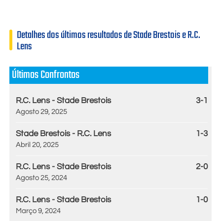
Detalhes dos últimos resultados de Stade Brestois e R.C.
Lens
Últimos Confrontos
R.C. Lens - Stade Brestois
3-1
Agosto 29, 2025
Stade Brestois - R.C. Lens
1-3
Abril 20, 2025
R.C. Lens - Stade Brestois
2-0
Agosto 25, 2024
R.C. Lens - Stade Brestois
1-0
Março 9, 2024