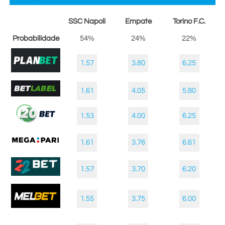
SSC Napoli
Empate
Torino F.C.
Probabilidade
54%
24%
22%
1.57
3.80
6.25
1.61
4.05
5.80
1.53
4.00
6.25
1.61
3.76
6.61
1.57
3.70
6.20
1.55
3.75
6.00