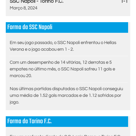
SSC Napoli - Torino F.C.
1-1
Março 8, 2024
Forma da SSC Napoli
Em seu jogo passado, o SSC Napoli enfrentou o Hellas
Verona e o jogo acabou em 1 - 2.
Com um desempenho de 14 vitórias, 12 derrotas e 5
empates no último mês, o SSC Napoli sofreu 11 gols e
marcou 20.
Nas últimas partidas disputadas o SSC Napoli conseguiu
uma média de 1.52 gols marcados e de 1.12 sofridos por
jogo.
Forma da Torino F.C.