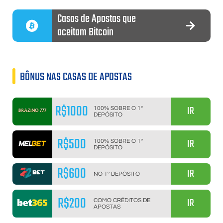
Casas de Apostas que
aceitam Bitcoin
BÔNUS NAS CASAS DE APOSTAS
R$1000
IR
100% SOBRE O 1º
DEPÓSITO
R$500
IR
100% SOBRE O 1º
DEPÓSITO
R$600
IR
NO 1º DEPÓSITO
R$200
IR
COMO CRÉDITOS DE
APOSTAS