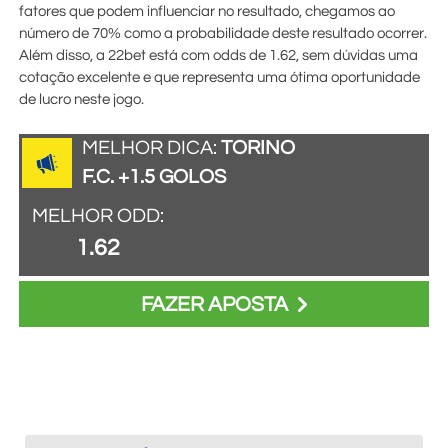
fatores que podem influenciar no resultado, chegamos ao
número de 70% como a probabilidade deste resultado ocorrer.
Além disso, a
22bet
está com odds de
1.62
, sem dúvidas uma
cotação excelente e que representa uma ótima oportunidade
de lucro neste jogo.
MELHOR DICA:
TORINO
F.C. +1.5 GOLOS
MELHOR ODD:
1.62
FAZER APOSTA