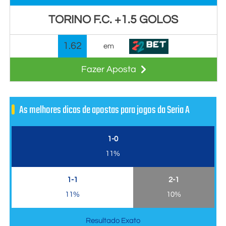
TORINO F.C. +1.5 GOLOS
1.62
em
Fazer Aposta
As melhores dicas de apostas para jogos da Seria A
1-0
11%
1-1
2-1
11%
10%
Resultado Exato