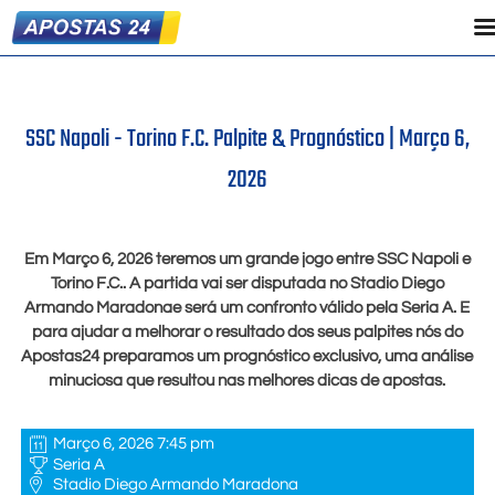
SSC Napoli - Torino F.C. Palpite & Prognóstico |
Março 6,
2026
Em
Março 6, 2026
teremos um grande jogo entre SSC Napoli e
Torino F.C.. A partida vai ser disputada no Stadio Diego
Armando Maradonae será um confronto válido pela Seria A. E
para ajudar a melhorar o resultado dos seus palpites nós do
Apostas24 preparamos um prognóstico exclusivo, uma análise
minuciosa que resultou nas melhores dicas de apostas.
Março 6, 2026 7:45 pm
Seria A
Stadio Diego Armando Maradona