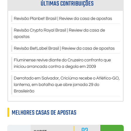
ÚLTIMAS CONTRIBUIÇÕES
Revisão Planbet Brasil | Review da casa de apostas
Revisão Crypto Royal Brasil | Review da casa de
apostas
Revisão BetLabel Brasil | Review da casa de apostas
Fluminense revive diante do Cruzeiro confronto que
iniciou arrancada contra a degola em 2009
Derrotado em Salvador, Criciúma recebe o Atlético-GO,
lanterna, em batalha que abre jornada 29 do
Brasileirão
MELHORES CASAS DE APOSTAS