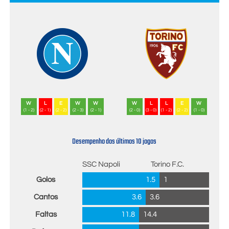
W
L
E
W
W
W
L
L
E
W
(1 - 2)
(2 - 1)
(2 - 2)
(2 - 3)
(2 - 1)
(2 - 0)
(3 - 0)
(1 - 2)
(2 - 2)
(1 - 0)
Desempenho dos últimos 10 jogos
SSC Napoli
Torino F.C.
Golos
1.5
1
Cantos
3.6
3.6
Faltas
11.8
14.4