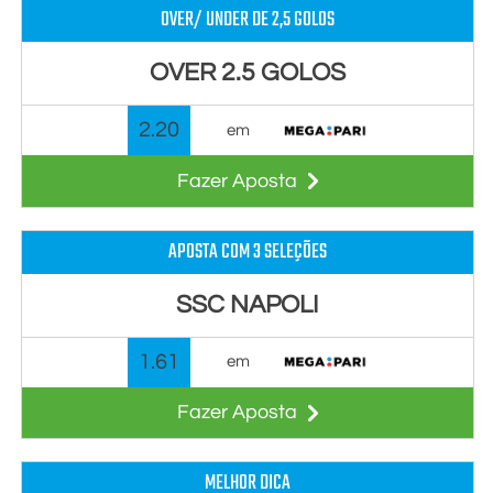
OVER/ UNDER DE 2,5 GOLOS
OVER 2.5 GOLOS
2.20
em
Fazer Aposta
APOSTA COM 3 SELEÇÕES
SSC NAPOLI
1.61
em
Fazer Aposta
MELHOR DICA