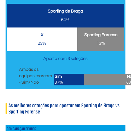
Sporting de Braga
64%
X
Sporting Farense
23%
13%
Aposta com 3 seleções
Ambas as
equipas marcam
Sim
N
- Sim/Não
37%
6
As melhores cotações para apostar em Sporting de Braga vs
Sporting Farense
COMPARAÇÃO DE ODDS