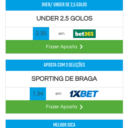
OVER/ UNDER DE 2,5 GOLOS
UNDER 2.5 GOLOS
2.35
em
Fazer Aposta
APOSTA COM 3 SELEÇÕES
SPORTING DE BRAGA
1.34
em
Fazer Aposta
MELHOR DICA