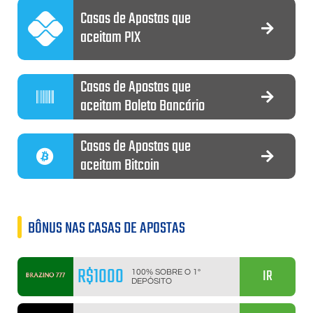
Casas de Apostas que
aceitam PIX
Casas de Apostas que
aceitam Boleto Bancário
Casas de Apostas que
aceitam Bitcoin
BÔNUS NAS CASAS DE APOSTAS
R$1000
IR
100% SOBRE O 1º
DEPÓSITO