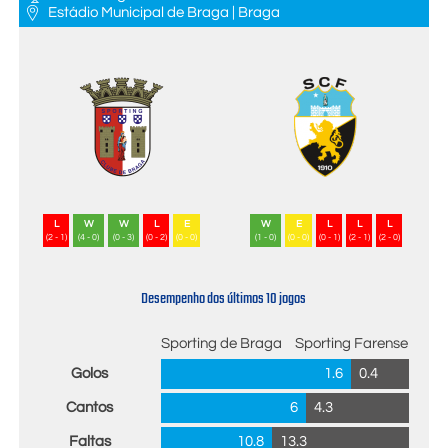
Estádio Municipal de Braga | Braga
L
W
W
L
E
W
E
L
L
L
(2 - 1)
(4 - 0)
(0 - 3)
(0 - 2)
(0 - 0)
(1 - 0)
(0 - 0)
(0 - 1)
(2 - 1)
(2 - 0)
Desempenho dos últimos 10 jogos
Sporting de Braga
Sporting Farense
Golos
1.6
0.4
Cantos
6
4.3
Faltas
10.8
13.3