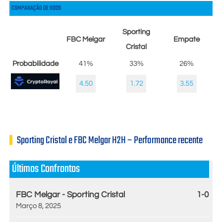
COMPARAÇÃO DE ODDS
Sporting
FBC Melgar
Empate
Cristal
Probabilidade
41%
33%
26%
4.50
1.72
3.55
Sporting Cristal e FBC Melgar H2H – Performance recente
Últimos Confrontos
FBC Melgar - Sporting Cristal
1-0
Março 8, 2025