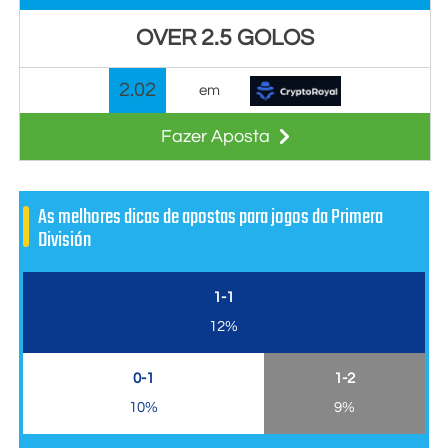
OVER 2.5 GOLOS
2.02
em
Fazer Aposta
As melhores dicas de apostas para jogos da Primera
División
1-1
12%
0-1
1-2
10%
9%