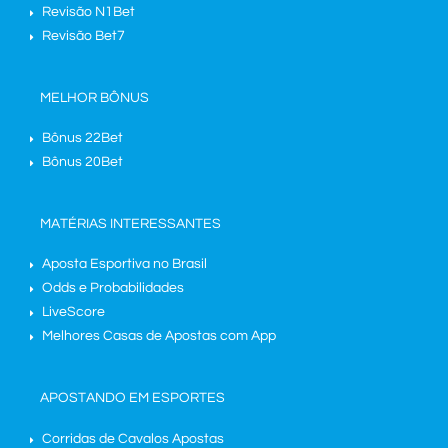
Revisão N1Bet
Revisão Bet7
MELHOR BÔNUS
Bônus 22Bet
Bônus 20Bet
MATÉRIAS INTERESSANTES
Aposta Esportiva no Brasil
Odds e Probabilidades
LiveScore
Melhores Casas de Apostas com App
APOSTANDO EM ESPORTES
Corridas de Cavalos Apostas