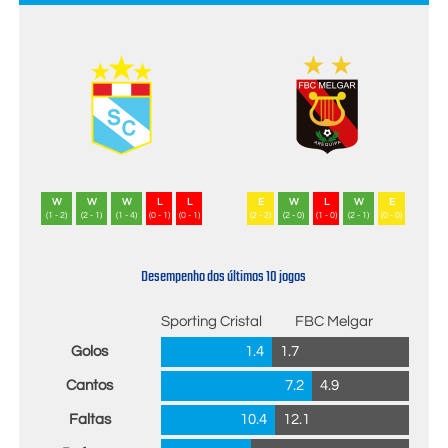
W
W
W
L
L
E
W
L
W
E
(1 - 2)
(2 - 1)
(1 - 4)
(0 - 1)
(0 - 1)
(2 - 2)
(2 - 0)
(1 - 0)
(2 - 1)
(0 - 0)
Desempenho dos últimos 10 jogos
Sporting Cristal
FBC Melgar
Golos
1.4
1.7
Cantos
7.2
4.9
Faltas
10.4
12.1