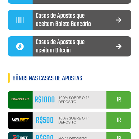
Casas de Apostas que
aceitam Boleto Bancário
Casas de Apostas que
aceitam Bitcoin
BÔNUS NAS CASAS DE APOSTAS
R$1000
IR
100% SOBRE O 1º
DEPÓSITO
R$500
IR
100% SOBRE O 1º
DEPÓSITO
R$600
IR
NO 1º DEPÓSITO