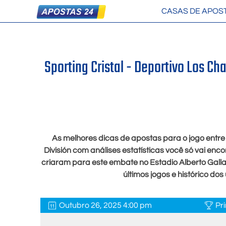
CASAS DE APOS
Sporting Cristal - Deportivo Los Ch
As melhores dicas de apostas para o jogo entre
División com análises estatísticas você só vai enc
criaram para este embate no Estadio Alberto Ga
últimos jogos e histórico dos
Outubro 26, 2025 4:00 pm
Pr