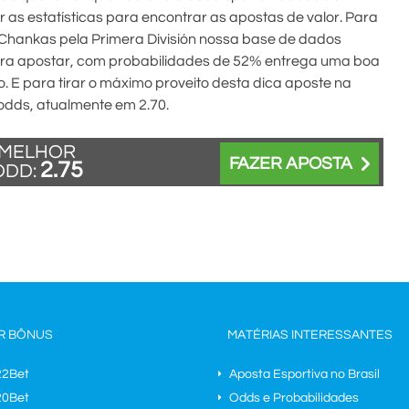
 as estatísticas para encontrar as apostas de valor. Para
os Chankas pela Primera División nossa base de dados
 para apostar, com probabilidades de 52% entrega uma boa
. E para tirar o máximo proveito desta dica aposte na
 odds, atualmente em
2.70
.
MELHOR
FAZER APOSTA
2.75
ODD:
R BÔNUS
MATÉRIAS INTERESSANTES
22Bet
Aposta Esportiva no Brasil
20Bet
Odds e Probabilidades