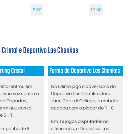
6.50
17.00
 Cristal e Deportivo Los Chankas
ting Cristal
Forma da Deportivo Los Chankas
istal entrou em
No último jogo o adversário do
ltima vez contra o
Deportivo Los Chankas foi o
 de Deportes,
Juan Pablo II College, o embate
terminou com o
acabou com o placar de 1 - 0.
e 0 - 1.
Em 16 jogos disputados no
empenho de 8
último mês, o Deportivo Los