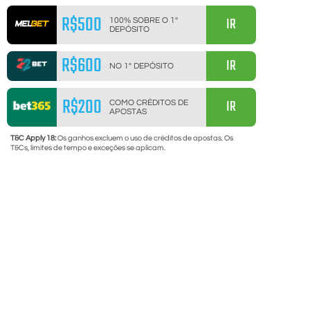
R$500
IR
100% SOBRE O 1º
DEPÓSITO
R$600
IR
NO 1º DEPÓSITO
R$200
IR
COMO CRÉDITOS DE
APOSTAS
T&C Apply 18:
Os ganhos excluem o uso de créditos de apostas. Os
T&Cs, limites de tempo e exceções se aplicam.