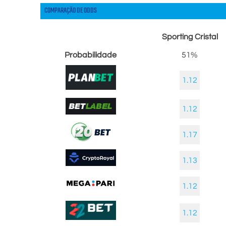
COMPARAÇÃO DE ODDS
Sporting Cristal
Probabilidade
51%
1.12
1.12
1.17
1.13
1.12
1.12