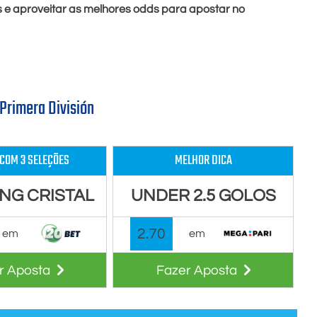
 e aproveitar as melhores odds para apostar no
 Primera División
COM 3 SELEÇÕES
MELHOR DICA
NG CRISTAL
UNDER 2.5 GOLOS
2.70
em
em
r Aposta
Fazer Aposta