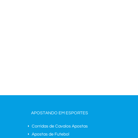
APOSTANDO EM ESPORTES
Corridas de Cavalos Apostas
Apostas de Futebol