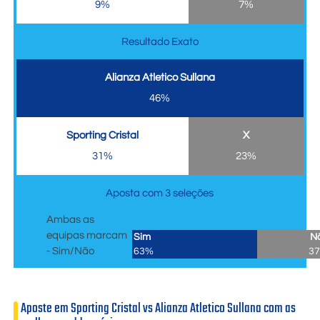
9%
7%
Resultado Exato
Alianza Atletico Sullana
46%
Sporting Cristal
X
31%
23%
Aposta com 3 seleções
Ambas as
equipas marcam
Sim
N
- Sim/Não
63%
3
Aposte em Sporting Cristal vs Alianza Atletico Sullana com as