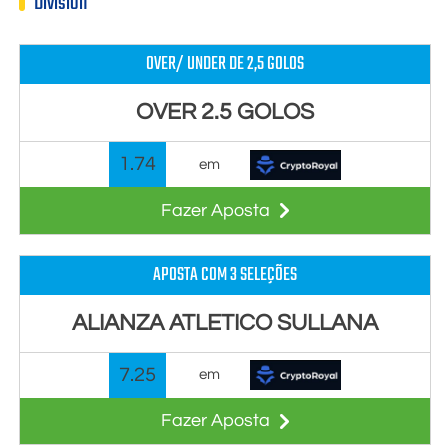
División
OVER/ UNDER DE 2,5 GOLOS
OVER 2.5 GOLOS
1.74
em
Fazer Aposta
APOSTA COM 3 SELEÇÕES
ALIANZA ATLETICO SULLANA
7.25
em
Fazer Aposta