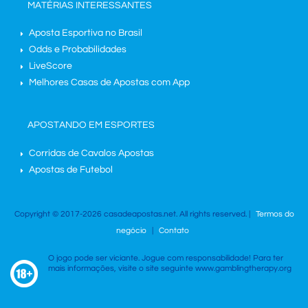
MATÉRIAS INTERESSANTES
Aposta Esportiva no Brasil
Odds e Probabilidades
LiveScore
Melhores Casas de Apostas com App
APOSTANDO EM ESPORTES
Corridas de Cavalos Apostas
Apostas de Futebol
Copyright © 2017-2026 casadeapostas.net. All rights reserved. |
Termos do
negócio
|
Contato
O jogo pode ser viciante. Jogue com responsabilidade! Para ter
mais informações, visite o site seguinte www.gamblingtherapy.org