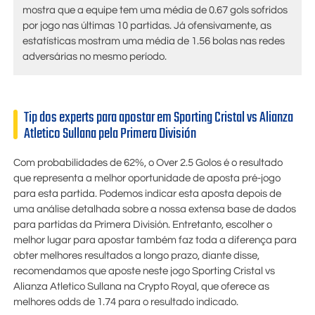
mostra que a equipe tem uma média de 0.67 gols sofridos
por jogo nas últimas 10 partidas. Já ofensivamente, as
estatísticas mostram uma média de 1.56 bolas nas redes
adversárias no mesmo período.
Tip dos experts para apostar em Sporting Cristal vs Alianza
Atletico Sullana pela Primera División
Com probabilidades de 62%, o Over 2.5 Golos é o resultado
que representa a melhor oportunidade de aposta pré-jogo
para esta partida. Podemos indicar esta aposta depois de
uma análise detalhada sobre a nossa extensa base de dados
para partidas da Primera División. Entretanto, escolher o
melhor lugar para apostar também faz toda a diferença para
obter melhores resultados a longo prazo, diante disse,
recomendamos que aposte neste jogo Sporting Cristal vs
Alianza Atletico Sullana na
Crypto Royal
, que oferece as
melhores odds de
1.74
para o resultado indicado.