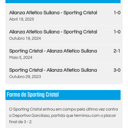
Alianza Atletico Sullana - Sporting Cristal
1-0
Abril 19, 2025
Alianza Atletico Sullana - Sporting Cristal
1-0
Outubro 19, 2024
Sporting Cristal - Alianza Atletico Sullana
2-1
Maio 5, 2024
Sporting Cristal - Alianza Atletico Sullana
3-0
Outubro 29, 2023
Forma da Sporting Cristal
O Sporting Cristal entrou em campo pela última vez contra
o Deportivo Garcilaso, partida que terminou com o placar
final de 3 - 2.