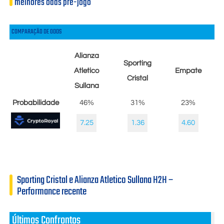
melhores odds pré-jogo
COMPARAÇÃO DE ODDS
Alianza
Sporting
Atletico
Empate
Cristal
Sullana
Probabilidade
46%
31%
23%
7.25
1.36
4.60
Sporting Cristal e Alianza Atletico Sullana H2H –
Performance recente
Últimos Confrontos