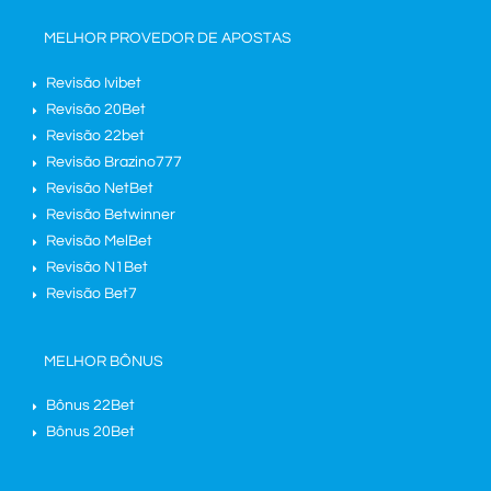
MELHOR PROVEDOR DE APOSTAS
Revisão Ivibet
Revisão 20Bet
Revisão 22bet
Revisão Brazino777
Revisão NetBet
Revisão Betwinner
Revisão MelBet
Revisão N1Bet
Revisão Bet7
MELHOR BÔNUS
Bônus 22Bet
Bônus 20Bet