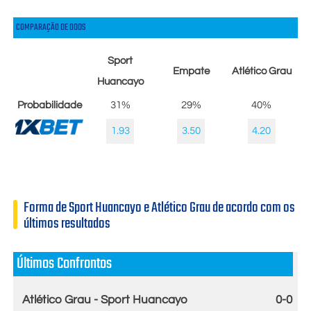
COMPARAÇÃO DE ODDS
Sport
Empate
Atlético Grau
Huancayo
Probabilidade
31%
29%
40%
1.93
3.50
4.20
Forma de Sport Huancayo e Atlético Grau de acordo com os
últimos resultados
Últimos Confrontos
Atlético Grau - Sport Huancayo
0-0