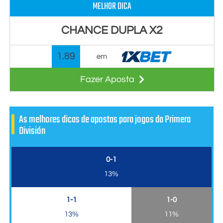
MELHOR DICA
CHANCE DUPLA X2
1.89
em
Fazer Aposta
As melhores dicas de apostas para jogos da Primera
División
0-1
13%
1-1
1-0
13%
11%