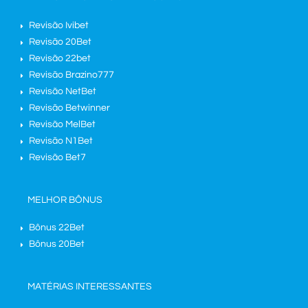
Revisão Ivibet
Revisão 20Bet
Revisão 22bet
Revisão Brazino777
Revisão NetBet
Revisão Betwinner
Revisão MelBet
Revisão N1Bet
Revisão Bet7
MELHOR BÔNUS
Bônus 22Bet
Bônus 20Bet
MATÉRIAS INTERESSANTES