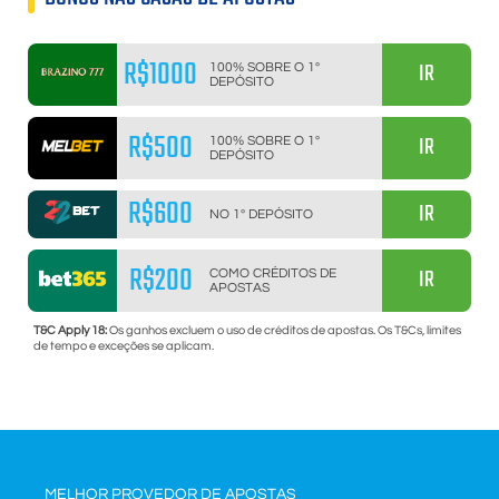
R$1000
IR
100% SOBRE O 1º
DEPÓSITO
R$500
IR
100% SOBRE O 1º
DEPÓSITO
R$600
IR
NO 1º DEPÓSITO
R$200
IR
COMO CRÉDITOS DE
APOSTAS
T&C Apply 18:
Os ganhos excluem o uso de créditos de apostas. Os T&Cs, limites
de tempo e exceções se aplicam.
MELHOR PROVEDOR DE APOSTAS