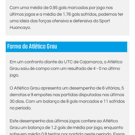
Com uma média de 0.95 gols marcados por jogo nos
últimos jogos e a média de 1.76 gols sofridos, podemos ter
uma ideia das forças ofensiva e defensiva do Sport
Huancayo.
Forma da Atlético Grau
Em um confronto diante do UTC de Cajamarca, o Atlético
Grau saiu de campo com um resultado de 4 - 0 no último
jogo.
O Atlético Grau apresenta um desempenho de 6 vitórias, 5
derrotas e 9 empates nas partidas disputadas nos últimos
30 dias. Com um balanço de 8 gols marcados e 11 sofridos
no período.
Este desempenho dos últimos jogos confere ao Atlético
Grau um balanço de 1.2 gols de média por jogo, enquanto
sofre em média 0.8 tentos por partida neste período. Essas