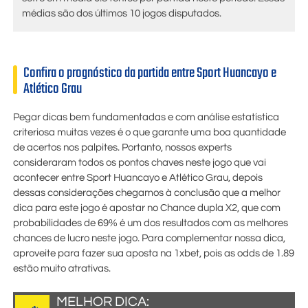
médias são dos últimos 10 jogos disputados.
Confira o prognóstico da partida entre Sport Huancayo e
Atlético Grau
Pegar dicas bem fundamentadas e com análise estatística
criteriosa muitas vezes é o que garante uma boa quantidade
de acertos nos palpites. Portanto, nossos experts
consideraram todos os pontos chaves neste jogo que vai
acontecer entre Sport Huancayo e Atlético Grau, depois
dessas considerações chegamos à conclusão que a melhor
dica para este jogo é apostar no Chance dupla X2, que com
probabilidades de 69% é um dos resultados com as melhores
chances de lucro neste jogo. Para complementar nossa dica,
aproveite para fazer sua aposta na
1xbet
, pois as odds de
1.89
estão muito atrativas.
MELHOR DICA: