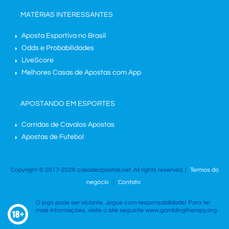
MATÉRIAS INTERESSANTES
Aposta Esportiva no Brasil
Odds e Probabilidades
LiveScore
Melhores Casas de Apostas com App
APOSTANDO EM ESPORTES
Corridas de Cavalos Apostas
Apostas de Futebol
Copyright © 2017-2026 casadeapostas.net. All rights reserved. |
Termos do
negócio
|
Contato
O jogo pode ser viciante. Jogue com responsabilidade! Para ter
mais informações, visite o site seguinte www.gamblingtherapy.org