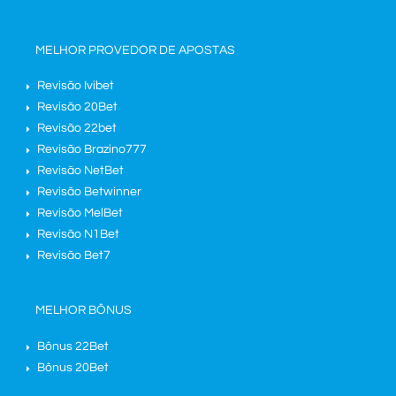
MELHOR PROVEDOR DE APOSTAS
Revisão Ivibet
Revisão 20Bet
Revisão 22bet
Revisão Brazino777
Revisão NetBet
Revisão Betwinner
Revisão MelBet
Revisão N1Bet
Revisão Bet7
MELHOR BÔNUS
Bônus 22Bet
Bônus 20Bet