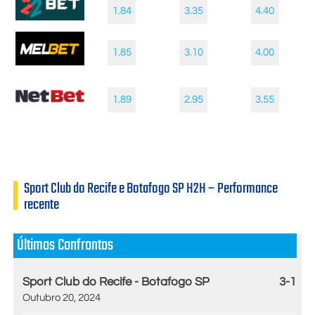
1.84
3.35
4.40
1.85
3.10
4.00
1.89
2.95
3.55
Sport Club do Recife e Botafogo SP H2H – Performance
recente
Últimos Confrontos
Sport Club do Recife - Botafogo SP
3-1
Outubro 20, 2024