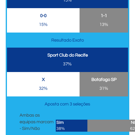
15%
0-0
1-1
15%
13%
Resultado Exato
Sport Club do Recife
37%
X
Botafogo SP
32%
31%
Aposta com 3 seleções
Ambas as
equipas marcam
Sim
N
- Sim/Não
38%
6