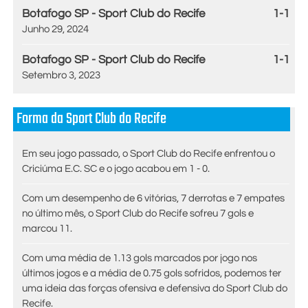
Botafogo SP - Sport Club do Recife
1-1
Junho 29, 2024
Botafogo SP - Sport Club do Recife
1-1
Setembro 3, 2023
Forma da Sport Club do Recife
Em seu jogo passado, o Sport Club do Recife enfrentou o
Criciúma E.C. SC e o jogo acabou em 1 - 0.
Com um desempenho de 6 vitórias, 7 derrotas e 7 empates
no último mês, o Sport Club do Recife sofreu 7 gols e
marcou 11.
Com uma média de 1.13 gols marcados por jogo nos
últimos jogos e a média de 0.75 gols sofridos, podemos ter
uma ideia das forças ofensiva e defensiva do Sport Club do
Recife.