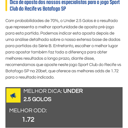
Dica de aposta dos nossos especialistas para o jogo Sport
Club do Recife vs Botafogo SP
Com probabilidades de 70%, o Under 2.5 Golos é o resultado
que representa a melhor oportunidade de aposta pré-jogo
para esta partida. Podemos indicar esta aposta depois de
uma análise detalhada sobre a nossa extensa base de dados
para partidas da Série B. Entretanto, escolher o melhor lugar
para apostar também faz toda a diferença para obter
melhores resultados a longo prazo, diante disse,
recomendamos que aposte neste jogo Sport Club do Recife vs
Botafogo SP na
20bet
, que oferece as melhores odds de
1.72
para o resultado indicado.
MELHOR DICA:
UNDER
2.5 GOLOS
MELHOR ODD:
1.72