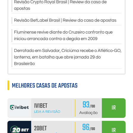
Revisão Crypto Royal Brasil | Review da casa de
apostas
Revisão BetLabel Brasil | Review da casa de apostas
Fluminense revive diante do Cruzeiro confronto que
iniciou arrancada contra a degola em 2009
Derrotado em Salvador, Criciúma recebe o Atlético-GO,
lanterna, em batalha que abre jornada 29 do
Brasileirão
MELHORES CASAS DE APOSTAS
93
IVIBET
IR
/100
LEIA A REVISÃO
Avaliação
96
20BET
IR
/100