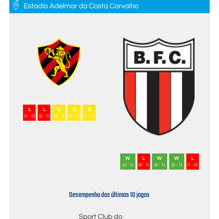
Estadio Adelmar da Costa Carvalho
L
L
E
E
E
(1 - 0)
(2 - 1)
(1 - 1)
(0 - 0)
(1 - 1)
W
L
W
W
L
(3 - 1)
(0 - 1)
(0 - 1)
(2 - 1)
(1 - 0)
Desempenho dos últimos 10 jogos
Sport Club do