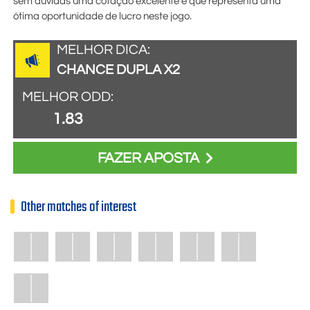
sem dúvidas uma cotação excelente e que representa uma
ótima oportunidade de lucro neste jogo.
MELHOR DICA:
CHANCE DUPLA X2
MELHOR ODD:
1.83
FAZER APOSTA
Other matches of interest