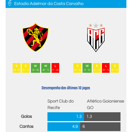
Estadio Adelmar da Costa Carvalho
E
E
W
W
L
E
W
E
L
E
(0 - 0)
(1 - 1)
(2 - 0)
(0 - 1)
(1 - 2)
(3 - 3)
(1 - 2)
(1 - 1)
(0 - 1)
(1 - 1)
Desempenho dos últimos 10 jogos
Sport Club do
Atlético Goianiense
Recife
GO
Golos
1.3
1.3
Cantos
4.9
6