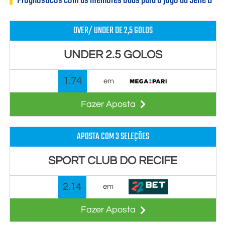
Prognósticos com as melhores odds para o jogo da Série B
OVER/ UNDER DE 2,5 GOLOS
UNDER 2.5 GOLOS
1.74
em
Fazer Aposta
APOSTA COM 3 SELEÇÕES
SPORT CLUB DO RECIFE
2.14
em
Fazer Aposta