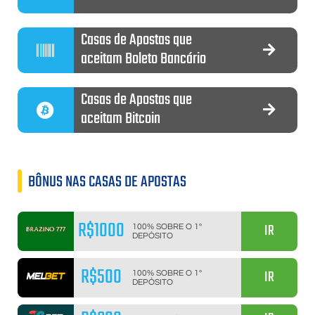
Casas de Apostas que
aceitam Boleto Bancário
Casas de Apostas que
aceitam Bitcoin
BÔNUS NAS CASAS DE APOSTAS
R$1000
IR
100% SOBRE O 1º
DEPÓSITO
R$500
IR
100% SOBRE O 1º
DEPÓSITO