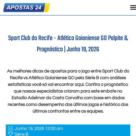
Sport Club do Recife - Atlético Goianiense GO Palpite &
Prognóstico |
Junho 19, 2026
As melhores dicas de apostas para o jogo entre Sport Club do
Recife vs Atlético Goianiense GO pela Série B com análises
estatísticas você só vai encontrar aqui. Confira o prognóstico
que nossos especialistas criaram para este embate no
Estadio Adelmar da Costa Carvalho com base em dados
recentes como desempenho dos últimos jogos e histórico dos
últimos confrontos entre as equipes.
Junho 19, 2026 12:00 am
Série B