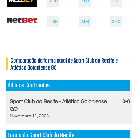
2.10
3.00
3.50
1.96
2.98
3.30
Comparação da forma atual de Sport Club do Recife e
Atlético Goianiense GO
Últimos Confrontos
Sport Club do Recife - Atlético Goianiense
0-0
GO
Novembro 11, 2023
Forma da Sport Club do Recife