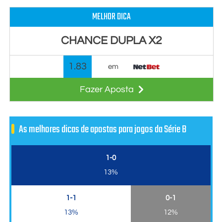
MELHOR DICA
CHANCE DUPLA X2
1.83
em
Fazer Aposta
As melhores dicas de apostas para jogos da Série B
1-0
13%
1-1
0-1
13%
12%