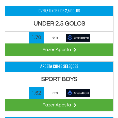
OVER/ UNDER DE 2,5 GOLOS
UNDER 2.5 GOLOS
1.70
em
Fazer Aposta
APOSTA COM 3 SELEÇÕES
SPORT BOYS
1.62
em
Fazer Aposta