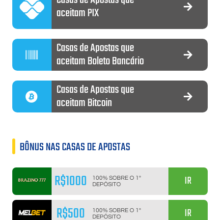
Casas de Apostas que
aceitam PIX
Casas de Apostas que
aceitam Boleto Bancário
Casas de Apostas que
aceitam Bitcoin
BÔNUS NAS CASAS DE APOSTAS
R$1000
IR
100% SOBRE O 1º
DEPÓSITO
R$500
IR
100% SOBRE O 1º
DEPÓSITO