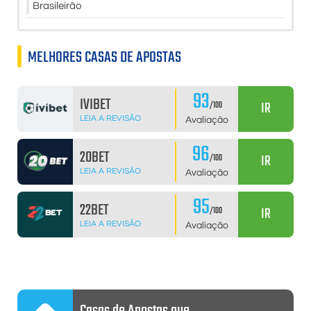
Brasileirão
MELHORES CASAS DE APOSTAS
93
IVIBET
IR
/100
LEIA A REVISÃO
Avaliação
96
20BET
IR
/100
LEIA A REVISÃO
Avaliação
95
22BET
IR
/100
LEIA A REVISÃO
Avaliação