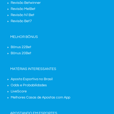
Revisão Betwinner
Revisão MelBet
Revisão N1Bet
Revisão Bet7
MELHOR BÔNUS
Bônus 22Bet
Bônus 20Bet
MATÉRIAS INTERESSANTES
Aposta Esportiva no Brasil
Odds e Probabilidades
LiveScore
Melhores Casas de Apostas com App
APOSTANDO EM ESPORTES