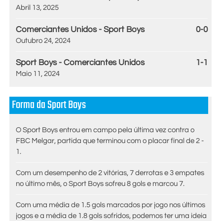
Abril 13, 2025
Comerciantes Unidos - Sport Boys
0-0
Outubro 24, 2024
Sport Boys - Comerciantes Unidos
1-1
Maio 11, 2024
Forma da Sport Boys
O Sport Boys entrou em campo pela última vez contra o
FBC Melgar, partida que terminou com o placar final de 2 -
1.
Com um desempenho de 2 vitórias, 7 derrotas e 3 empates
no último mês, o Sport Boys sofreu 8 gols e marcou 7.
Com uma média de 1.5 gols marcados por jogo nos últimos
jogos e a média de 1.8 gols sofridos, podemos ter uma ideia