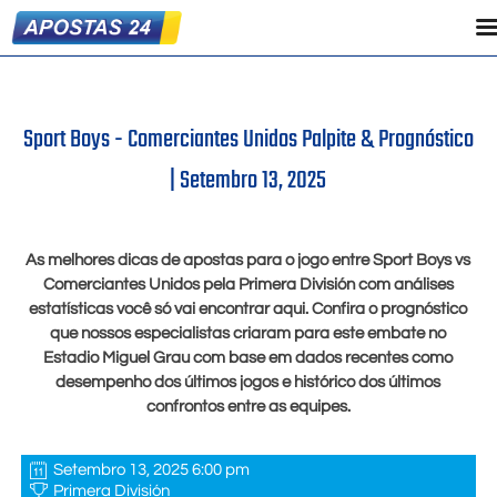
Sport Boys - Comerciantes Unidos Palpite & Prognóstico
|
Setembro 13, 2025
As melhores dicas de apostas para o jogo entre Sport Boys vs
Comerciantes Unidos pela Primera División com análises
estatísticas você só vai encontrar aqui. Confira o prognóstico
que nossos especialistas criaram para este embate no
Estadio Miguel Grau com base em dados recentes como
desempenho dos últimos jogos e histórico dos últimos
confrontos entre as equipes.
Setembro 13, 2025 6:00 pm
Primera División