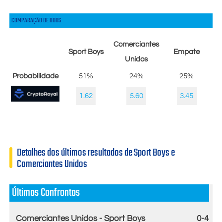
COMPARAÇÃO DE ODDS
Comerciantes
Sport Boys
Empate
Unidos
Probabilidade
51%
24%
25%
1.62
5.60
3.45
Detalhes dos últimos resultados de Sport Boys e
Comerciantes Unidos
Últimos Confrontos
Comerciantes Unidos - Sport Boys
0-4