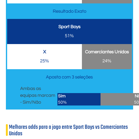
Resultado Exato
Sport Boys
51%
X
Comerciantes Unidos
25%
24%
Aposta com 3 seleções
Ambas as
equipas marcam
Sim
N
- Sim/Não
50%
5
Melhores odds para o jogo entre Sport Boys vs Comerciantes
Unidos