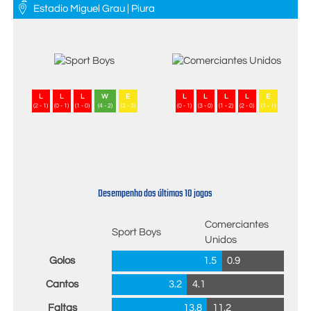
Estadio Miguel Grau | Piura
L
L
L
W
E
L
L
L
L
E
(2 - 1)
(0 - 1)
(1 - 0)
(4 - 2)
(3 - 3)
(0 - 1)
(3 - 0)
(1 - 2)
(2 - 0)
(1 - 1)
Desempenho dos últimos 10 jogos
Comerciantes
Sport Boys
Unidos
Golos
1.5
0.9
Cantos
3.2
4.1
Faltas
13.8
11.2