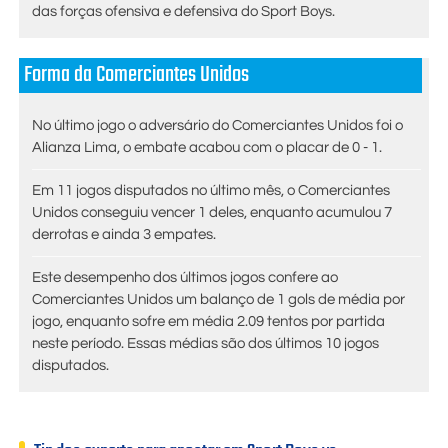
das forças ofensiva e defensiva do Sport Boys.
Forma da Comerciantes Unidos
No último jogo o adversário do Comerciantes Unidos foi o
Alianza Lima, o embate acabou com o placar de 0 - 1.
Em 11 jogos disputados no último mês, o Comerciantes
Unidos conseguiu vencer 1 deles, enquanto acumulou 7
derrotas e ainda 3 empates.
Este desempenho dos últimos jogos confere ao
Comerciantes Unidos um balanço de 1 gols de média por
jogo, enquanto sofre em média 2.09 tentos por partida
neste período. Essas médias são dos últimos 10 jogos
disputados.