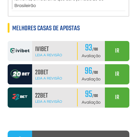
Brasileirão
MELHORES CASAS DE APOSTAS
93
IVIBET
IR
/100
LEIA A REVISÃO
Avaliação
96
20BET
IR
/100
LEIA A REVISÃO
Avaliação
95
22BET
IR
/100
LEIA A REVISÃO
Avaliação