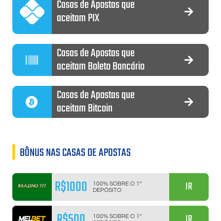
Casas de Apostas que
aceitam PIX
Casas de Apostas que
aceitam Boleto Bancário
Casas de Apostas que
aceitam Bitcoin
BÔNUS NAS CASAS DE APOSTAS
R$1000
IR
100% SOBRE O 1º
DEPÓSITO
R$500
IR
100% SOBRE O 1º