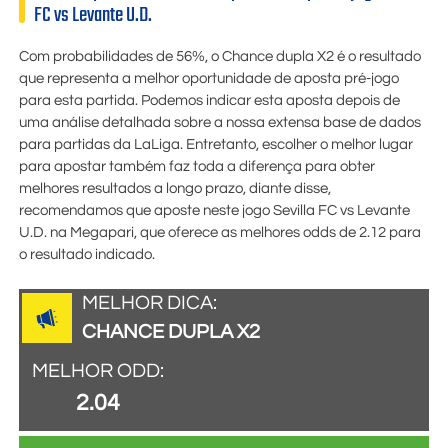
FC vs Levante U.D.
Com probabilidades de 56%, o Chance dupla X2 é o resultado
que representa a melhor oportunidade de aposta pré-jogo
para esta partida. Podemos indicar esta aposta depois de
uma análise detalhada sobre a nossa extensa base de dados
para partidas da LaLiga. Entretanto, escolher o melhor lugar
para apostar também faz toda a diferença para obter
melhores resultados a longo prazo, diante disse,
recomendamos que aposte neste jogo Sevilla FC vs Levante
U.D. na
Megapari
, que oferece as melhores odds de
2.12
para
o resultado indicado.
MELHOR DICA:
CHANCE DUPLA X2
MELHOR ODD:
2.04