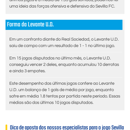
uma ideia das forças ofensiva e defensiva do Sevilla FC.
Forma da Levante U.D.
Em um confronto diante do Real Sociedad, o Levante U.D.
saiu de campo com um resultado de 1 - 1 no último jogo.
Em 15 jogos disputados no último mês, o Levante U.D.
conseguiu vencer 2 deles, enquanto acumulou 10 derrotas
e ainda 3 empates.
Este desempenho dos últimos jogos confere ao Levante
U.D. um balanço de 1 gols de média por jogo, enquanto
sofre em média 1.8 tentos por partida neste período. Essas
médias são dos últimos 10 jogos disputados.
Dica de aposta dos nossos especialistas para o jogo Sevilla