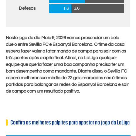
Defesas
1.6
3.6
Neste jogo do dia
Maio 9, 2026
vamos presenciar um belo
duelo entre Sevilla FC e Espanyol Barcelona. O time da casa
espera fazer valer o fator mando de campo para sair com os
três pontos após o apito final. Afinal, na LaLiga qualquer
equipe que queria fazer uma boa campanha precisa ter um
bom desempenho como mandante. Diante disso, o Sevilla FC
espera melhorar sua média de 22 gols marcados nas últimas
partidas para balançar as redes do Espanyol Barcelona e sair
de campo com um resultado positivo.
Confira os melhores palpites para apostar no jogo da LaLiga