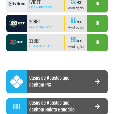
93
IVIBET
IR
/100
LEIA A REVISÃO
Avaliação
96
20BET
IR
/100
LEIA A REVISÃO
Avaliação
95
22BET
IR
/100
LEIA A REVISÃO
Avaliação
Casas de Apostas que
aceitam PIX
Casas de Apostas que
aceitam Boleto Bancário