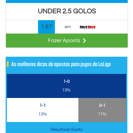
UNDER 2.5 GOLOS
1.67
em
Fazer Aposta
As melhores dicas de apostas para jogos da LaLiga
1-0
13%
1-1
0-1
13%
11%
Resultado Exato