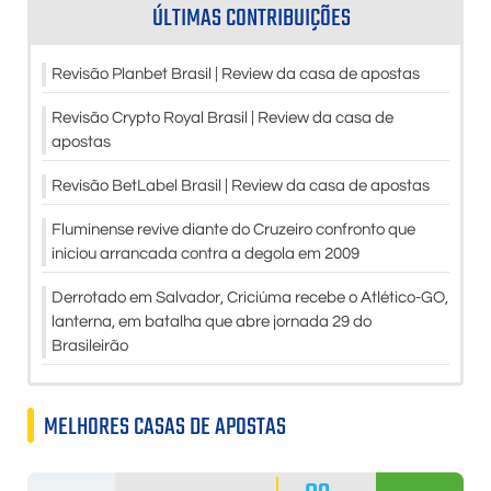
ÚLTIMAS CONTRIBUIÇÕES
Revisão Planbet Brasil | Review da casa de apostas
Revisão Crypto Royal Brasil | Review da casa de
apostas
Revisão BetLabel Brasil | Review da casa de apostas
Fluminense revive diante do Cruzeiro confronto que
iniciou arrancada contra a degola em 2009
Derrotado em Salvador, Criciúma recebe o Atlético-GO,
lanterna, em batalha que abre jornada 29 do
Brasileirão
MELHORES CASAS DE APOSTAS