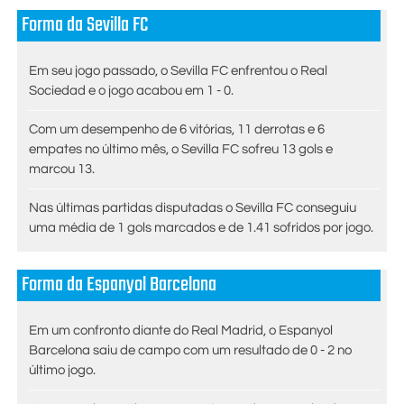
Forma da Sevilla FC
Em seu jogo passado, o Sevilla FC enfrentou o Real
Sociedad e o jogo acabou em 1 - 0.
Com um desempenho de 6 vitórias, 11 derrotas e 6
empates no último mês, o Sevilla FC sofreu 13 gols e
marcou 13.
Nas últimas partidas disputadas o Sevilla FC conseguiu
uma média de 1 gols marcados e de 1.41 sofridos por jogo.
Forma da Espanyol Barcelona
Em um confronto diante do Real Madrid, o Espanyol
Barcelona saiu de campo com um resultado de 0 - 2 no
último jogo.