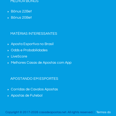
MELHOR BÔNUS
Bônus 22Bet
Bônus 20Bet
MATÉRIAS INTERESSANTES
Aposta Esportiva no Brasil
Odds e Probabilidades
LiveScore
Melhores Casas de Apostas com App
APOSTANDO EM ESPORTES
Corridas de Cavalos Apostas
Apostas de Futebol
Copyright © 2017-2026 casadeapostas.net. All rights reserved. |
Termos do