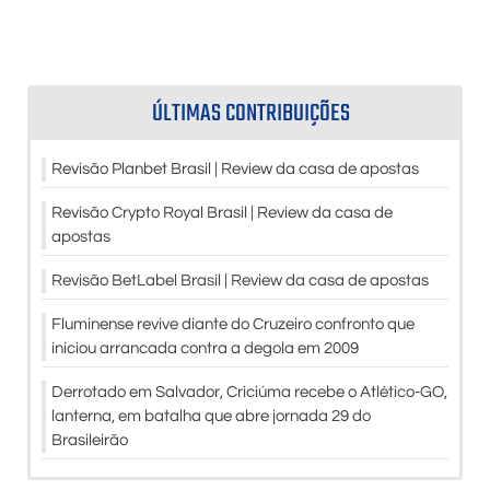
ÚLTIMAS CONTRIBUIÇÕES
Revisão Planbet Brasil | Review da casa de apostas
Revisão Crypto Royal Brasil | Review da casa de
apostas
Revisão BetLabel Brasil | Review da casa de apostas
Fluminense revive diante do Cruzeiro confronto que
iniciou arrancada contra a degola em 2009
Derrotado em Salvador, Criciúma recebe o Atlético-GO,
lanterna, em batalha que abre jornada 29 do
Brasileirão