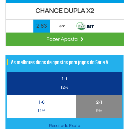
CHANCE DUPLA X2
2.63
em
Fazer Aposta
As melhores dicas de apostas para jogos da Série A
1-1
12%
1-0
2-1
11%
9%
Resultado Exato