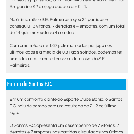
Em seu jogo passado, o S.E. Palmeiras enfrentou o Red Bull
Bragantino SP e o jogo acabou em 0 - 1.
No último mês o S.E. Palmeiras jogou 21 partidas e
conseguiu 13 vitórias, 7 derrotas e 4 empates, com um total
de 14 gols marcados e 4 sofridos.
Com uma média de 1.67 gols marcados por jogo nos
últimos jogos e a média de 0.81 gols sofridos, podemos ter
uma ideia das forças ofensiva e defensiva do S.E.
Palmeiras.
Forma da Santos F.C.
Em um confronto diante do Esporte Clube Bahia, o Santos
F.C. saiu de campo com um resultado de 2 - 2 no último
jogo.
O Santos F.C. apresenta um desempenho de 7 vitórias, 7
derrotas e 7 empates nas partidas disputadas nos últimos