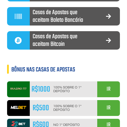
Casas de Apostas que
aceitam Boleto Bancário
Casas de Apostas que
aceitam Bitcoin
BÔNUS NAS CASAS DE APOSTAS
R$1000
IR
100% SOBRE O 1º
DEPÓSITO
R$500
IR
100% SOBRE O 1º
DEPÓSITO
R$600
IR
NO 1º DEPÓSITO