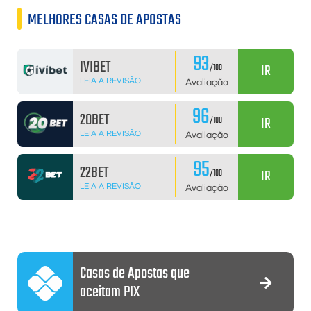
MELHORES CASAS DE APOSTAS
93
IVIBET
IR
/100
LEIA A REVISÃO
Avaliação
96
20BET
IR
/100
LEIA A REVISÃO
Avaliação
95
22BET
IR
/100
LEIA A REVISÃO
Avaliação
Casas de Apostas que
aceitam PIX