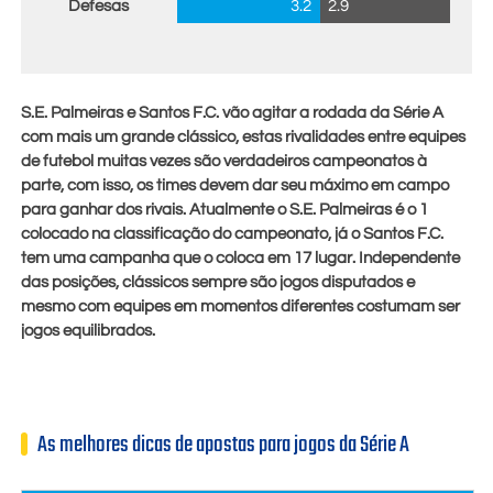
Defesas
3.2
2.9
S.E. Palmeiras e Santos F.C. vão agitar a rodada da Série A
com mais um grande clássico, estas rivalidades entre equipes
de futebol muitas vezes são verdadeiros campeonatos à
parte, com isso, os times devem dar seu máximo em campo
para ganhar dos rivais. Atualmente o S.E. Palmeiras é o 1
colocado na classificação do campeonato, já o Santos F.C.
tem uma campanha que o coloca em 17 lugar. Independente
das posições, clássicos sempre são jogos disputados e
mesmo com equipes em momentos diferentes costumam ser
jogos equilibrados.
As melhores dicas de apostas para jogos da Série A