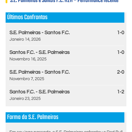
S.E. Palmeiras e Santos F.C. H2H – Performance recente
Últimos Confrontos
S.E. Palmeiras - Santos F.C.
1-0
Janeiro 14, 2026
Santos F.C. - S.E. Palmeiras
1-0
Novembro 16, 2025
S.E. Palmeiras - Santos F.C.
2-0
Novembro 7, 2025
Santos F.C. - S.E. Palmeiras
1-2
Janeiro 23, 2025
Forma da S.E. Palmeiras