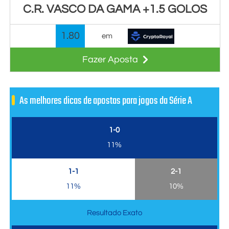
C.R. VASCO DA GAMA +1.5 GOLOS
1.80
em
Fazer Aposta
As melhores dicas de apostas para jogos da Série A
1-0
11%
1-1
2-1
11%
10%
Resultado Exato