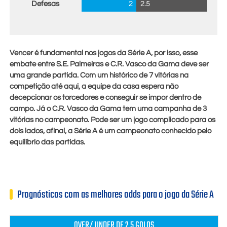
Defesas
2
2.5
Vencer é fundamental nos jogos da Série A, por isso, esse
embate entre S.E. Palmeiras e C.R. Vasco da Gama deve ser
uma grande partida. Com um histórico de 7 vitórias na
competição até aqui, a equipe da casa espera não
decepcionar os torcedores e conseguir se impor dentro de
campo. Já o C.R. Vasco da Gama tem uma campanha de 3
vitórias no campeonato. Pode ser um jogo complicado para os
dois lados, afinal, a Série A é um campeonato conhecido pelo
equilíbrio das partidas.
Prognósticos com as melhores odds para o jogo da Série A
OVER/ UNDER DE 2,5 GOLOS