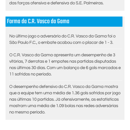
das forças ofensiva e defensiva do S.E. Palmeiras.
Forma da C.R. Vasco da Gama
No último jogo o adversário do C.R. Vasco da Gama foi o
São Paulo F.C., o embate acabou com o placar de 1 - 3.
O C.R. Vasco da Gama apresenta um desempenho de 3
vitórias, 7 derrotas e 1 empates nas partidas disputadas
nos últimos 30 dias. Com um balanço de 6 gols marcados e
11 sofridos no período.
O desempenho defensivo do C.R. Vasco da Gama mostra
que a equipe tem uma média de 1.36 gols sofridos por jogo
nas últimas 10 partidas. Já ofensivamente, as estatísticas
mostram uma média de 1.09 bolas nas redes adversárias
no mesmo período.