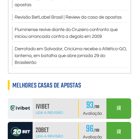
apostas
Revisão BetLabel Brasil | Review da casa de apostas
Fluminense revive diante do Cruzeiro confronto que
iniciou arrancada contra a degola em 2009
Derrotado em Salvador, Criciúma recebe o Atlético-GO,
lanterna, em batalha que abre jornada 29 do
Brasileirão
MELHORES CASAS DE APOSTAS
93
IVIBET
IR
/100
LEIA A REVISÃO
Avaliação
96
20BET
IR
/100
LEIA A REVISÃO
Avaliação