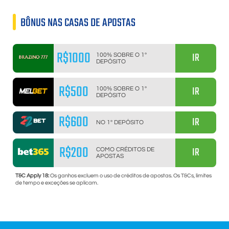
BÔNUS NAS CASAS DE APOSTAS
R$1000
IR
100% SOBRE O 1º
DEPÓSITO
R$500
IR
100% SOBRE O 1º
DEPÓSITO
R$600
IR
NO 1º DEPÓSITO
R$200
IR
COMO CRÉDITOS DE
APOSTAS
T&C Apply 18:
Os ganhos excluem o uso de créditos de apostas. Os T&Cs, limites
de tempo e exceções se aplicam.