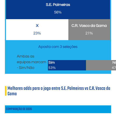
S.E. Palmeiras
56%
X
C.R. Vasco da Gama
23%
21%
Aposta com 3 seleções
Ambas as
equipas marcam
Sim
N
- Sim/Não
53%
4
Melhores odds para o jogo entre S.E. Palmeiras vs C.R. Vasco da
Gama
COMPARAÇÃO DE ODDS