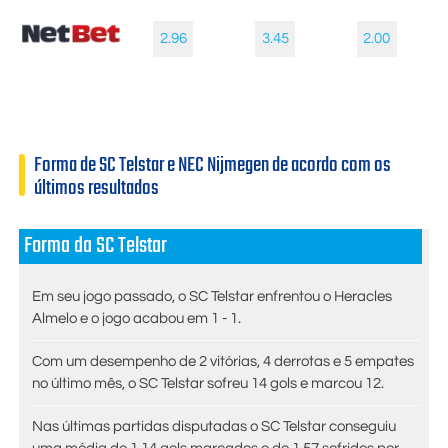
2.96
3.45
2.00
Forma de SC Telstar e NEC Nijmegen de acordo com os
últimos resultados
Forma da SC Telstar
Em seu jogo passado, o SC Telstar enfrentou o Heracles
Almelo e o jogo acabou em 1 - 1.
Com um desempenho de 2 vitórias, 4 derrotas e 5 empates
no último mês, o SC Telstar sofreu 14 gols e marcou 12.
Nas últimas partidas disputadas o SC Telstar conseguiu