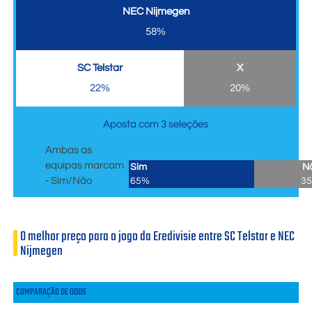
NEC Nijmegen
58%
SC Telstar
X
22%
20%
Aposta com 3 seleções
Ambas as
equipas marcam
Sim
N
- Sim/Não
65%
3
O melhor preço para o jogo da Eredivisie entre SC Telstar e NEC
Nijmegen
COMPARAÇÃO DE ODDS