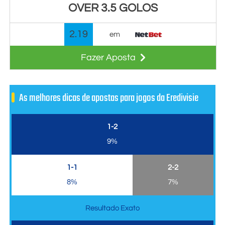
OVER 3.5 GOLOS
2.19
em
Fazer Aposta
As melhores dicas de apostas para jogos da Eredivisie
1-2
9%
1-1
2-2
8%
7%
Resultado Exato