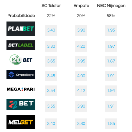
SC Telstar
Empate
NEC Nijmegen
Probabilidade
22%
20%
58%
3.40
3.90
1.95
3.30
4.20
1.97
3.65
3.95
1.87
3.45
4.00
1.91
3.54
4.12
1.94
3.55
3.90
1.91
3.40
3.80
1.85