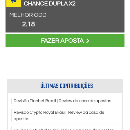
CHANCE DUPLA X2
MELHOR ODD:
2.18
FAZER APOSTA
ÚLTIMAS CONTRIBUIÇÕES
Revisão Planbet Brasil | Review da casa de apostas
Revisão Crypto Royal Brasil | Review da casa de
apostas