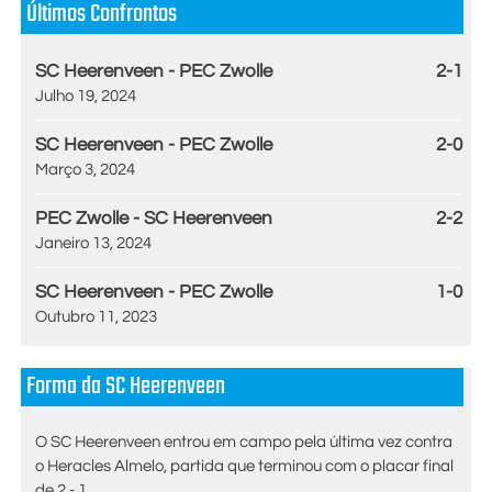
Últimos Confrontos
SC Heerenveen - PEC Zwolle
2-1
Julho 19, 2024
SC Heerenveen - PEC Zwolle
2-0
Março 3, 2024
PEC Zwolle - SC Heerenveen
2-2
Janeiro 13, 2024
SC Heerenveen - PEC Zwolle
1-0
Outubro 11, 2023
Forma da SC Heerenveen
O SC Heerenveen entrou em campo pela última vez contra
o Heracles Almelo, partida que terminou com o placar final
de 2 - 1.