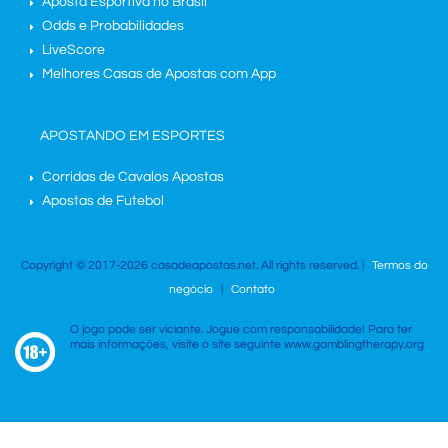
Aposta Esportiva no Brasil
Odds e Probabilidades
LiveScore
Melhores Casas de Apostas com App
APOSTANDO EM ESPORTES
Corridas de Cavalos Apostas
Apostas de Futebol
Copyright © 2017-2026 casadeapostas.net. All rights reserved. |
Termos do
negócio
|
Contato
O jogo pode ser viciante. Jogue com responsabilidade! Para ter
mais informações, visite o site seguinte www.gamblingtherapy.org