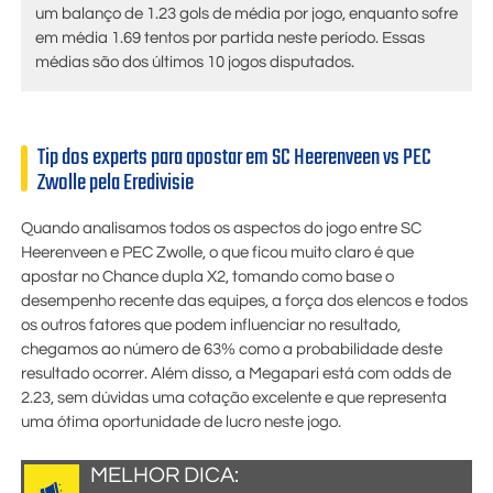
um balanço de 1.23 gols de média por jogo, enquanto sofre
em média 1.69 tentos por partida neste período. Essas
médias são dos últimos 10 jogos disputados.
Tip dos experts para apostar em SC Heerenveen vs PEC
Zwolle pela Eredivisie
Quando analisamos todos os aspectos do jogo entre SC
Heerenveen e PEC Zwolle, o que ficou muito claro é que
apostar no Chance dupla X2, tomando como base o
desempenho recente das equipes, a força dos elencos e todos
os outros fatores que podem influenciar no resultado,
chegamos ao número de 63% como a probabilidade deste
resultado ocorrer. Além disso, a
Megapari
está com odds de
2.23
, sem dúvidas uma cotação excelente e que representa
uma ótima oportunidade de lucro neste jogo.
MELHOR DICA: