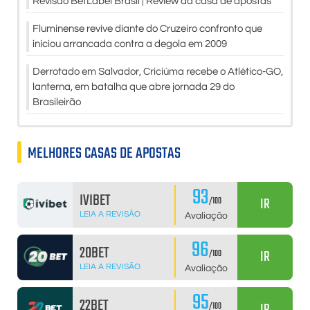
Revisão BetLabel Brasil | Review da casa de apostas
Fluminense revive diante do Cruzeiro confronto que
iniciou arrancada contra a degola em 2009
Derrotado em Salvador, Criciúma recebe o Atlético-GO,
lanterna, em batalha que abre jornada 29 do
Brasileirão
MELHORES CASAS DE APOSTAS
93
IVIBET
IR
/100
LEIA A REVISÃO
Avaliação
96
20BET
IR
/100
LEIA A REVISÃO
Avaliação
95
22BET
IR
/100