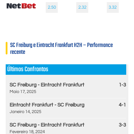
2.50
2.32
3.32
SC Freiburg e Eintracht Frankfurt H2H – Performance
recente
Últimos Confrontos
SC Freiburg - Eintracht Frankfurt
1-3
Maio 17, 2025
Eintracht Frankfurt - SC Freiburg
4-1
Janeiro 14, 2025
SC Freiburg - Eintracht Frankfurt
3-3
Fevereiro 18, 2024