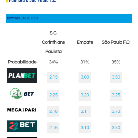
Paulista e São Paulo F.C.
COMPARAÇÃO DE ODDS
S.C.
Corinthians
Empate
São Paulo F.C.
Paulista
Probabilidade
34%
31%
35%
2.15
3.00
3.50
2.25
3.20
3.25
2.18
3.11
3.73
2.16
3.10
3.50