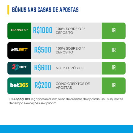
BÔNUS NAS CASAS DE APOSTAS
R$1000
IR
100% SOBRE O 1º
DEPÓSITO
R$500
IR
100% SOBRE O 1º
DEPÓSITO
R$600
IR
NO 1º DEPÓSITO
R$200
IR
COMO CRÉDITOS DE
APOSTAS
T&C Apply 18:
Os ganhos excluem o uso de créditos de apostas. Os T&Cs, limites
de tempo e exceções se aplicam.