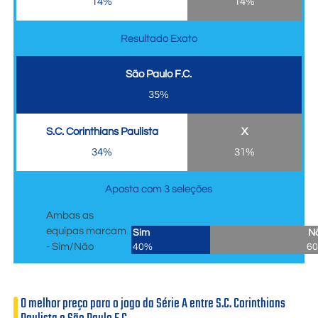
14%
14%
Resultado Exato
São Paulo F.C.
35%
S.C. Corinthians Paulista
X
34%
31%
Aposta com 3 seleções
Ambas as
equipas marcam
Sim
N
- Sim/Não
40%
6
O melhor preço para o jogo da Série A entre S.C. Corinthians