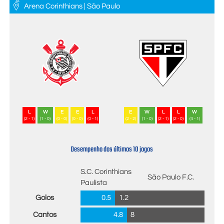
Arena Corinthians | São Paulo
L
W
E
E
L
E
W
L
L
W
(2 - 1)
(1 - 0)
(0 - 0)
(0 - 0)
(0 - 1)
(2 - 2)
(1 - 0)
(2 - 1)
(2 - 0)
(4 - 1)
Desempenho dos últimos 10 jogos
S.C. Corinthians
São Paulo F.C.
Paulista
Golos
0.5
1.2
Cantos
4.8
8