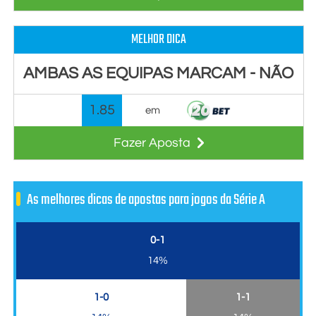
MELHOR DICA
AMBAS AS EQUIPAS MARCAM - NÃO
1.85
em
Fazer Aposta
As melhores dicas de apostas para jogos da Série A
0-1
14%
1-0
1-1