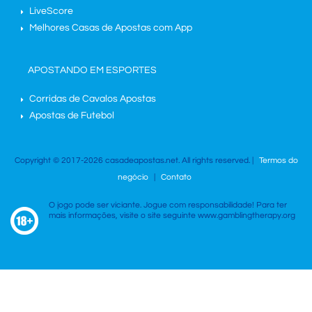
LiveScore
Melhores Casas de Apostas com App
APOSTANDO EM ESPORTES
Corridas de Cavalos Apostas
Apostas de Futebol
Copyright © 2017-2026 casadeapostas.net. All rights reserved. |
Termos do
negócio
|
Contato
O jogo pode ser viciante. Jogue com responsabilidade! Para ter
mais informações, visite o site seguinte www.gamblingtherapy.org