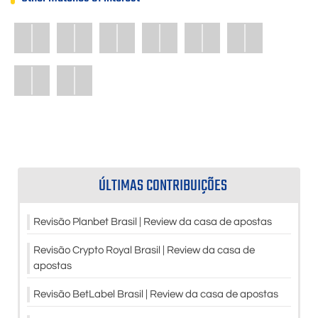
ÚLTIMAS CONTRIBUIÇÕES
Revisão Planbet Brasil | Review da casa de apostas
Revisão Crypto Royal Brasil | Review da casa de
apostas
Revisão BetLabel Brasil | Review da casa de apostas