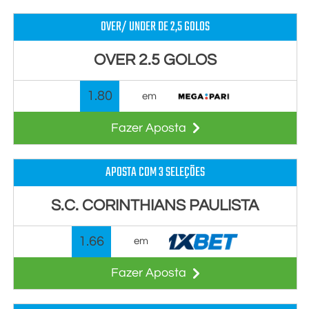
OVER/ UNDER DE 2,5 GOLOS
OVER 2.5 GOLOS
1.80
em
Fazer Aposta
APOSTA COM 3 SELEÇÕES
S.C. CORINTHIANS PAULISTA
1.66
em
Fazer Aposta