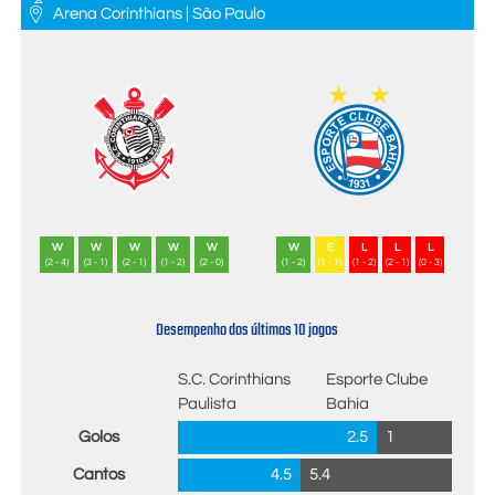
Arena Corinthians | São Paulo
W
W
W
W
W
W
E
L
L
L
(2 - 4)
(3 - 1)
(2 - 1)
(1 - 2)
(2 - 0)
(1 - 2)
(1 - 1)
(1 - 2)
(2 - 1)
(0 - 3)
Desempenho dos últimos 10 jogos
S.C. Corinthians
Esporte Clube
Paulista
Bahia
Golos
2.5
1
Cantos
4.5
5.4