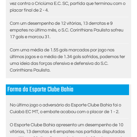
vez contra o Criciúma E.C. SC, partida que terminou com o
placar final de 2 - 4.
Com um desempenho de 12 vitórias, 13 derrotas e 9
empates no último mês, o S.C. Corinthians Paulista sofreu
17 gols e marcou 31.
Com uma média de 1.55 gols marcados por jogo nos
últimos jogos e a média de 1.34 gols sofridos, podemos ter
uma ideia das forças ofensiva e defensiva do S.C.
Corinthians Paulista.
Forma da Esporte Clube Bahia
No último jogo o adversário do Esporte Clube Bahia foi o
Cuiabá EC MT, o embate acabou com o placar de 1 - 2.
O Esporte Clube Bahia apresenta um desempenho de 10
vitórias, 13 derrotas e 6 empates nas partidas disputadas