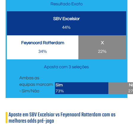
Resultado Exato
SBV Excelsior
44%
Feyenoord Rotterdam
X
34%
22%
Aposta com 3 seleções
Ambas as
equipas marcam
Sim
N
- Sim/Não
73%
2
Aposte em SBV Excelsior vs Feyenoord Rotterdam com as
melhores odds pré-jogo