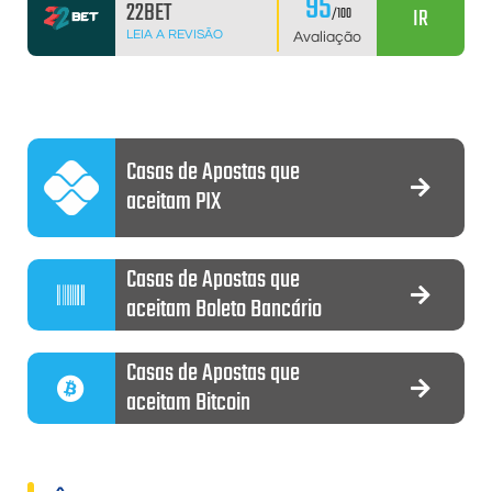
95
22BET
IR
/100
LEIA A REVISÃO
Avaliação
Casas de Apostas que
aceitam PIX
Casas de Apostas que
aceitam Boleto Bancário
Casas de Apostas que
aceitam Bitcoin