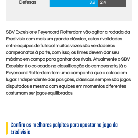
Defesas
3.9
2.4
SBV Excelsior e Feyenoord Rotterdam vão agitar a rodada da
Eredivisie com mais um grande clássico, estas rivalidades
entre equipes de futebol muitas vezes são verdadeiros
campeonatos à parte, com isso, os times devem dar seu
máximo em campo para ganhar dos rivais. Atualmente o SBV
Excelsior é o colocado na classificação do campeonato, já o
Feyenoord Rotterdam tem uma campanha que o coloca em
lugar. Independente das posições, clássicos sempre são jogos
disputados e mesmo com equipes em momentos diferentes
costumam ser jogos equilibrados.
Confira os melhores palpites para apostar no jogo da
Eredivisie