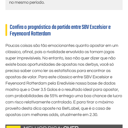
no mesmo período.
Confira o prognóstico da partida entre SBV Excelsior e
Feyenoord Rotterdam
Poucas coisas são tão emocionantes quanto apostar em um
clássico, afinal, pois a rivalidade envolvida os tornam jogos
super imprevisíveis. No entanto, isso não quer dizer que não
existe boas oportunidades de apostas nos derbys, você só
precisa saber como ler as estatísticas para encontrar as
apostas de valor. Para este clássico entre SBV Excelsior e
Feyenoord Rotterdam pela Eredivisie nossa base de dados
mostra que o Over 3.5 Golos é o resultado ideal para apostar,
com probabilidades de 55% entrega uma boa chance de lucro
com risco relativamente controlado. E para tirar o máximo
proveito desta dica aposte na
BetLabel
, que é a casa de
apostas com melhores odds, atualmente em
2.30
.