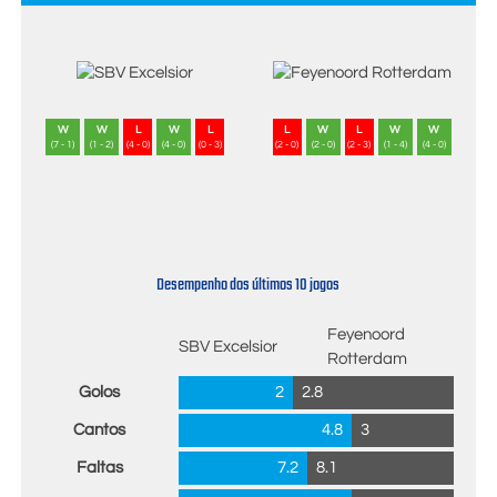
W
W
L
W
L
L
W
L
W
W
(7 - 1)
(1 - 2)
(4 - 0)
(4 - 0)
(0 - 3)
(2 - 0)
(2 - 0)
(2 - 3)
(1 - 4)
(4 - 0)
Desempenho dos últimos 10 jogos
Feyenoord
SBV Excelsior
Rotterdam
Golos
2
2.8
Cantos
4.8
3
Faltas
7.2
8.1