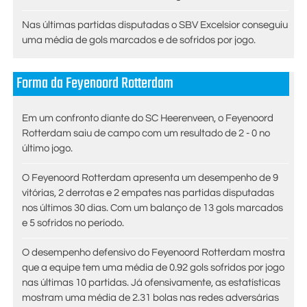
Nas últimas partidas disputadas o SBV Excelsior conseguiu
uma média de gols marcados e de sofridos por jogo.
Forma da Feyenoord Rotterdam
Em um confronto diante do SC Heerenveen, o Feyenoord
Rotterdam saiu de campo com um resultado de 2 - 0 no
último jogo.
O Feyenoord Rotterdam apresenta um desempenho de 9
vitórias, 2 derrotas e 2 empates nas partidas disputadas
nos últimos 30 dias. Com um balanço de 13 gols marcados
e 5 sofridos no período.
O desempenho defensivo do Feyenoord Rotterdam mostra
que a equipe tem uma média de 0.92 gols sofridos por jogo
nas últimas 10 partidas. Já ofensivamente, as estatísticas
mostram uma média de 2.31 bolas nas redes adversárias