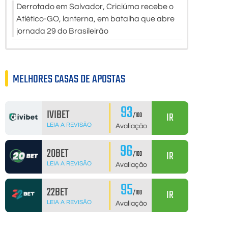
Derrotado em Salvador, Criciúma recebe o
Atlético-GO, lanterna, em batalha que abre
jornada 29 do Brasileirão
MELHORES CASAS DE APOSTAS
93
IVIBET
IR
/100
LEIA A REVISÃO
Avaliação
96
20BET
IR
/100
LEIA A REVISÃO
Avaliação
95
22BET
IR
/100
LEIA A REVISÃO
Avaliação