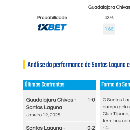
Guadalajara Chiva
Probabilidade
43%
1.66
Análise da performance de Santos Laguna e
Últimos Confrontos
Forma da San
Guadalajara Chivas -
1-0
O Santos La
campo pela ú
Santos Laguna
Club Tijuana
Janeiro 12, 2025
terminou com 
- 4.
Santos Laguna -
0-2