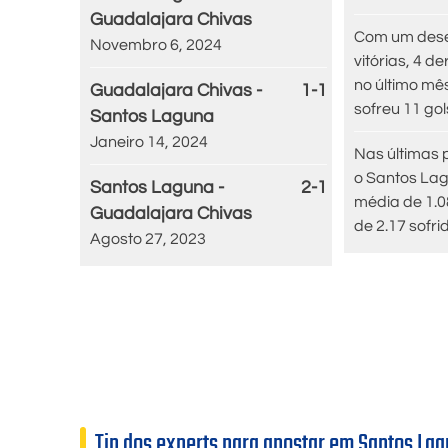
Guadalajara Chivas
Com um des
Novembro 6, 2024
vitórias, 4 d
no último mê
Guadalajara Chivas -
1-1
sofreu 11 gol
Santos Laguna
Janeiro 14, 2024
Nas últimas 
o Santos La
Santos Laguna -
2-1
média de 1.0
Guadalajara Chivas
de 2.17 sofri
Agosto 27, 2023
Tip dos experts para apostar em Santos Lag