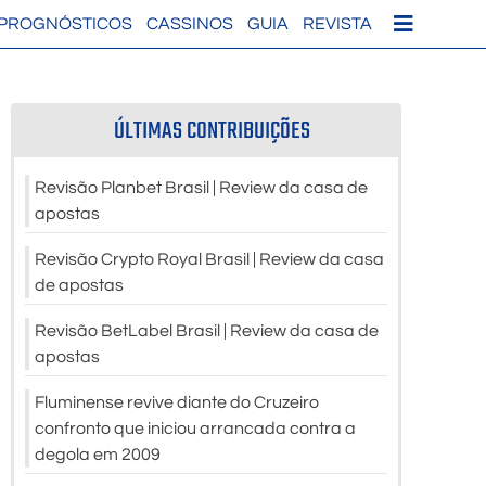
PROGNÓSTICOS
CASSINOS
GUIA
REVISTA
ÚLTIMAS CONTRIBUIÇÕES
Revisão Planbet Brasil | Review da casa de
apostas
Revisão Crypto Royal Brasil | Review da casa
de apostas
Revisão BetLabel Brasil | Review da casa de
apostas
Fluminense revive diante do Cruzeiro
confronto que iniciou arrancada contra a
degola em 2009