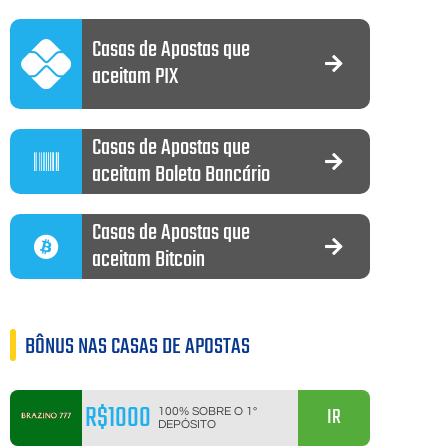
Casas de Apostas que
aceitam PIX
Casas de Apostas que
aceitam Boleto Bancário
Casas de Apostas que
aceitam Bitcoin
BÔNUS NAS CASAS DE APOSTAS
R$1000
IR
100% SOBRE O 1º
DEPÓSITO