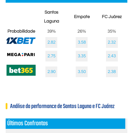
Santos
Empate
FC Juárez
Laguna
Probabilidade
39%
26%
35%
2.82
3.58
2.32
2.75
3.35
2.43
2.90
3.50
2.38
Análise da performance de Santos Laguna e FC Juárez
Últimos Confrontos