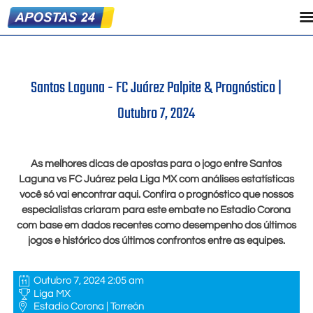
Santos Laguna - FC Juárez Palpite & Prognóstico |
Outubro 7, 2024
As melhores dicas de apostas para o jogo entre Santos
Laguna vs FC Juárez pela Liga MX com análises estatísticas
você só vai encontrar aqui. Confira o prognóstico que nossos
especialistas criaram para este embate no Estadio Corona
com base em dados recentes como desempenho dos últimos
jogos e histórico dos últimos confrontos entre as equipes.
Outubro 7, 2024 2:05 am
Liga MX
Estadio Corona | Torreón