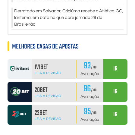
Derrotado em Salvador, Criciúma recebe o Atlético-GO,
lanterna, em batalha que abre jornada 29 do
Brasileirão
MELHORES CASAS DE APOSTAS
93
IVIBET
IR
/100
LEIA A REVISÃO
Avaliação
96
20BET
IR
/100
LEIA A REVISÃO
Avaliação
95
22BET
IR
/100
LEIA A REVISÃO
Avaliação