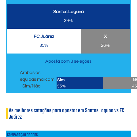
Santos Laguna
39%
FC Juárez
X
35%
26%
Aposta com 3 seleções
Ambas as
equipas marcam
Sim
N
- Sim/Não
55%
4
As melhores cotações para apostar em Santos Laguna vs FC
Juárez
COMPARAÇÃO DE ODDS