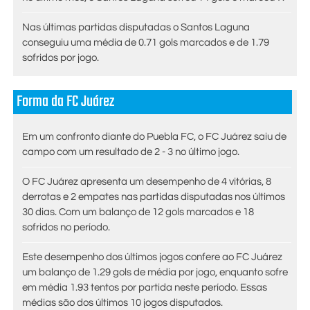
Nas últimas partidas disputadas o Santos Laguna
conseguiu uma média de 0.71 gols marcados e de 1.79
sofridos por jogo.
Forma da FC Juárez
Em um confronto diante do Puebla FC, o FC Juárez saiu de
campo com um resultado de 2 - 3 no último jogo.
O FC Juárez apresenta um desempenho de 4 vitórias, 8
derrotas e 2 empates nas partidas disputadas nos últimos
30 dias. Com um balanço de 12 gols marcados e 18
sofridos no período.
Este desempenho dos últimos jogos confere ao FC Juárez
um balanço de 1.29 gols de média por jogo, enquanto sofre
em média 1.93 tentos por partida neste período. Essas
médias são dos últimos 10 jogos disputados.