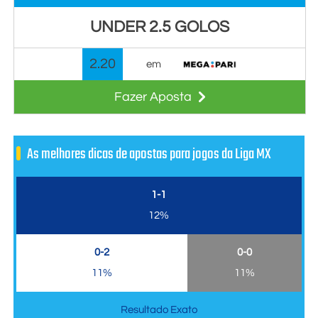
UNDER 2.5 GOLOS
2.20
em
Fazer Aposta
As melhores dicas de apostas para jogos da Liga MX
1-1
12%
0-2
0-0
11%
11%
Resultado Exato