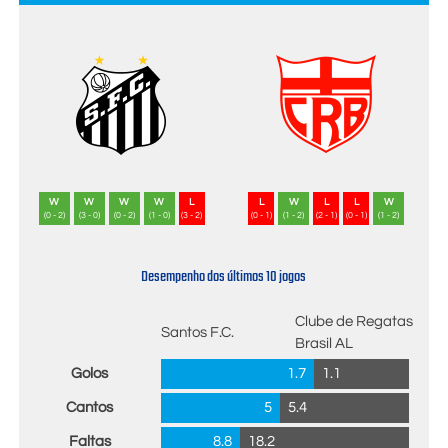
W
W
W
W
L
L
W
L
L
W
(0 - 2)
(3 - 0)
(0 - 2)
(1 - 0)
(3 - 2)
(0 - 1)
(1 - 2)
(2 - 1)
(0 - 1)
(1 - 2)
Desempenho dos últimos 10 jogos
Clube de Regatas
Santos F.C.
Brasil AL
Golos
1.7
1.1
Cantos
5
5.4
Faltas
8.8
18.2