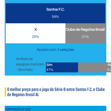
Santos F.C.
54%
X
Clube de Regatas Brasil AL
25%
21%
Aposta com 3 seleções
Ambas as
equipas marcam
Sim
N
- Sim/Não
47%
5
O melhor preço para o jogo da Série B entre Santos F.C. e Clube
de Regatas Brasil AL
COMPARAÇÃO DE ODDS