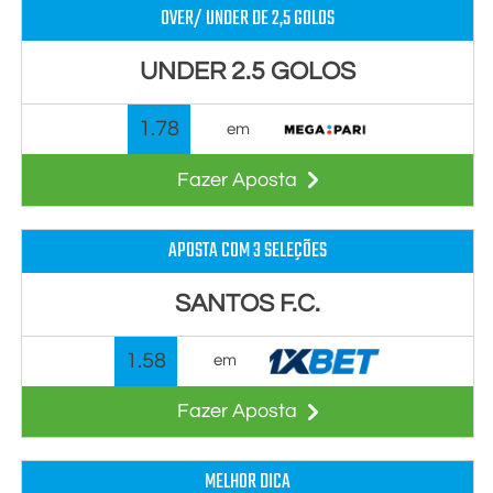
OVER/ UNDER DE 2,5 GOLOS
UNDER 2.5 GOLOS
1.78
em
Fazer Aposta
APOSTA COM 3 SELEÇÕES
SANTOS F.C.
1.58
em
Fazer Aposta
MELHOR DICA