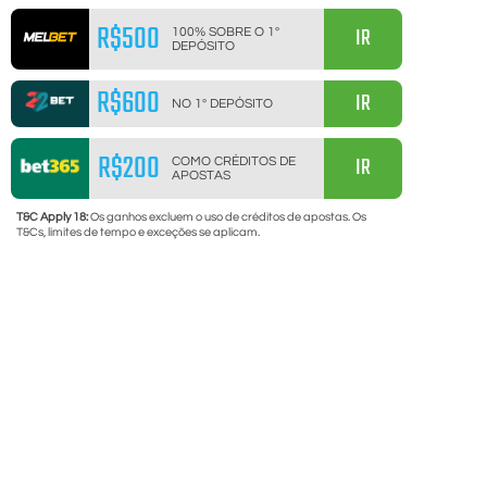
R$500
IR
100% SOBRE O 1º
DEPÓSITO
R$600
IR
NO 1º DEPÓSITO
R$200
IR
COMO CRÉDITOS DE
APOSTAS
T&C Apply 18:
Os ganhos excluem o uso de créditos de apostas. Os
T&Cs, limites de tempo e exceções se aplicam.