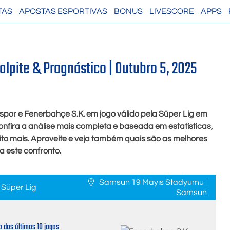
TAS
APOSTAS ESPORTIVAS
BONUS
LIVESCORE
APPS
lpite & Prognóstico |
Outubro 5, 2025
por e Fenerbahçe S.K. em jogo válido pela Süper Lig em
fira a análise mais completa e baseada em estatísticas,
to mais. Aproveite e veja também quais são as melhores
 este confronto.
Samsun 19 Mayıs Stadyumu |
Süper Lig
Samsun
dos últimos 10 jogos