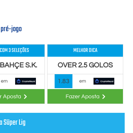
 pré-jogo
COM 3 SELEÇÕES
MELHOR DICA
BAHÇE S.K.
OVER 2.5 GOLOS
1.83
em
em
r Aposta
Fazer Aposta
a Süper Lig