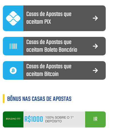
Casas de Apostas que
aceitam PIX
Casas de Apostas que
aceitam Boleto Bancário
Casas de Apostas que
aceitam Bitcoin
BÔNUS NAS CASAS DE APOSTAS
R$1000
IR
100% SOBRE O 1º
DEPÓSITO