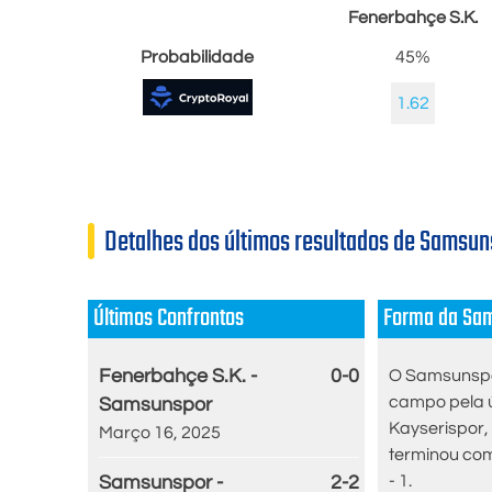
Fenerbahçe S.K.
Probabilidade
45%
1.62
Detalhes dos últimos resultados de Samsun
Últimos Confrontos
Forma da Sa
Fenerbahçe S.K. -
0-0
O Samsunspo
campo pela ú
Samsunspor
Kayserispor,
Março 16, 2025
terminou com 
- 1.
Samsunspor -
2-2