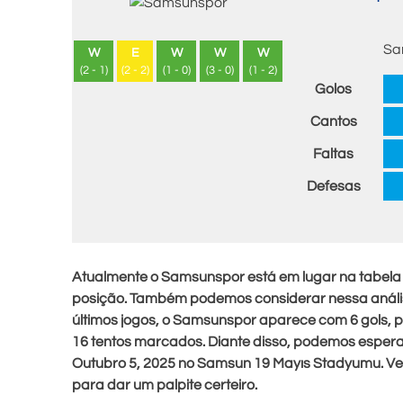
Sa
W
E
W
W
W
(2 - 1)
(2 - 2)
(1 - 0)
(3 - 0)
(1 - 2)
Golos
Cantos
Faltas
Defesas
Atualmente o Samsunspor está em lugar na tabela 
posição. Também podemos considerar nessa análi
últimos jogos, o Samsunspor aparece com 6 gols, p
16 tentos marcados. Diante disso, podemos espera
Outubro 5, 2025
no Samsun 19 Mayıs Stadyumu. Veja
para dar um palpite certeiro.