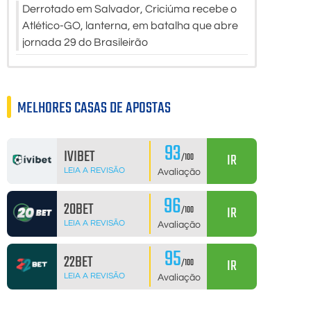
Derrotado em Salvador, Criciúma recebe o
Atlético-GO, lanterna, em batalha que abre
jornada 29 do Brasileirão
MELHORES CASAS DE APOSTAS
93
IVIBET
IR
/100
LEIA A REVISÃO
Avaliação
96
20BET
IR
/100
LEIA A REVISÃO
Avaliação
95
22BET
IR
/100
LEIA A REVISÃO
Avaliação