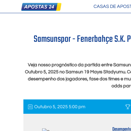
CASAS DE APOS
Samsunspor - Fenerbahçe S.K. Pa
Veja nosso prognóstico da partida entre Samsuns
Outubro 5, 2025
no Samsun 19 Mayıs Stadyumu. Con
desempenho dos jogadores, fase dos times e mui
odds para
Outubro 5, 2025 5:00 pm
Desempenho 