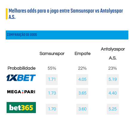
Melhores odds para o jogo entre Samsunspor vs Antalyaspor
A.S.
COMPARAÇÃO DE ODDS
Antalyaspor
Samsunspor
Empate
A.S.
Probabilidade
55%
22%
23%
1.71
4.05
5.19
1.73
3.65
4.40
1.70
3.60
5.25