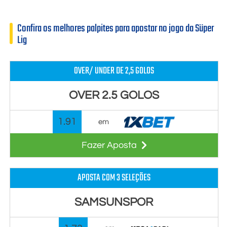
Confira os melhores palpites para apostar no jogo da Süper
Lig
OVER/ UNDER DE 2,5 GOLOS
OVER 2.5 GOLOS
1.91
em
Fazer Aposta
APOSTA COM 3 SELEÇÕES
SAMSUNSPOR