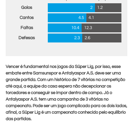
Golos
2
1.2
Cantos
4.5
4.1
Faltas
10.4
12.3
Defesas
2.3
2.6
Vencer é fundamental nos jogos da Süper Lig, por isso, esse
embate entre Samsunspor e Antalyaspor A.S. deve ser uma
grande partida. Com um histórico de 7 vitórias na competição
até aqui, a equipe da casa espera não decepcionar os
torcedores e conseguir se impor dentro de campo. Já o
Antalyaspor A.S. tem uma campanha de 3 vitórias no
campeonato. Pode ser um jogo complicado para os dois lados,
afinal, a Süper Lig é um campeonato conhecido pelo equilíbrio
das partidas.