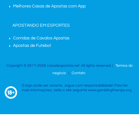
Melhores Casas de Apostas com App
APOSTANDO EM ESPORTES
Corridas de Cavalos Apostas
Apostas de Futebol
Copyright © 2017-2026 casadeapostas.net. All rights reserved. |
Termos do
negócio
|
Contato
O jogo pode ser viciante. Jogue com responsabilidade! Para ter
mais informações, visite o site seguinte www.gamblingtherapy.org