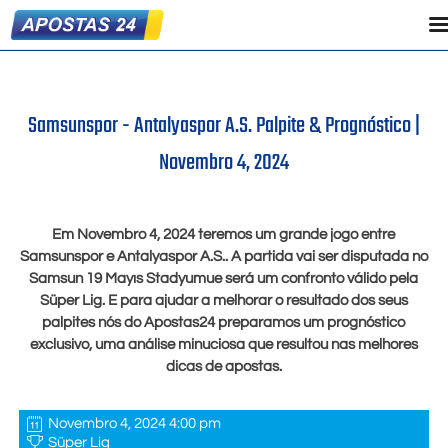
Samsunspor - Antalyaspor A.S. Palpite & Prognóstico |
Novembro 4, 2024
Em
Novembro 4, 2024
teremos um grande jogo entre
Samsunspor e Antalyaspor A.S.. A partida vai ser disputada no
Samsun 19 Mayıs Stadyumue será um confronto válido pela
Süper Lig. E para ajudar a melhorar o resultado dos seus
palpites nós do Apostas24 preparamos um prognóstico
exclusivo, uma análise minuciosa que resultou nas melhores
dicas de apostas.
Novembro 4, 2024 4:00 pm
Süper Lig