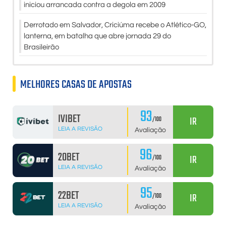
iniciou arrancada contra a degola em 2009
Derrotado em Salvador, Criciúma recebe o Atlético-GO,
lanterna, em batalha que abre jornada 29 do
Brasileirão
MELHORES CASAS DE APOSTAS
93
IVIBET
IR
/100
LEIA A REVISÃO
Avaliação
96
20BET
IR
/100
LEIA A REVISÃO
Avaliação
95
22BET
IR
/100
LEIA A REVISÃO
Avaliação