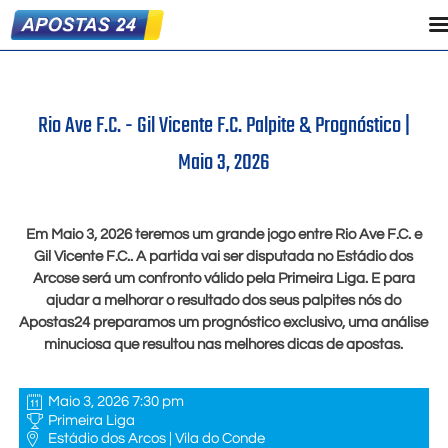
Rio Ave F.C. - Gil Vicente F.C. Palpite & Prognóstico |
Maio 3, 2026
Em
Maio 3, 2026
teremos um grande jogo entre Rio Ave F.C. e
Gil Vicente F.C.. A partida vai ser disputada no Estádio dos
Arcose será um confronto válido pela Primeira Liga. E para
ajudar a melhorar o resultado dos seus palpites nós do
Apostas24 preparamos um prognóstico exclusivo, uma análise
minuciosa que resultou nas melhores dicas de apostas.
Maio 3, 2026 7:30 pm
Primeira Liga
Estádio dos Arcos | Vila do Conde