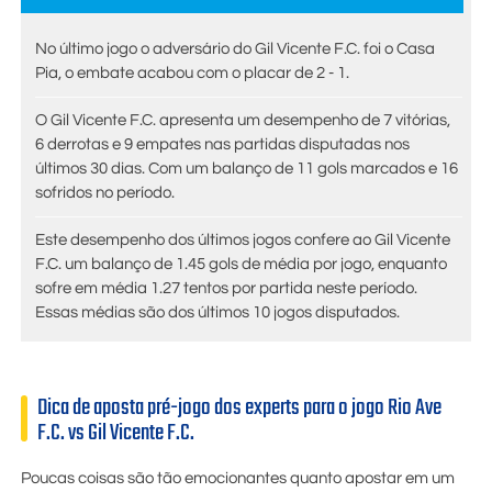
No último jogo o adversário do Gil Vicente F.C. foi o Casa
Pia, o embate acabou com o placar de 2 - 1.
O Gil Vicente F.C. apresenta um desempenho de 7 vitórias,
6 derrotas e 9 empates nas partidas disputadas nos
últimos 30 dias. Com um balanço de 11 gols marcados e 16
sofridos no período.
Este desempenho dos últimos jogos confere ao Gil Vicente
F.C. um balanço de 1.45 gols de média por jogo, enquanto
sofre em média 1.27 tentos por partida neste período.
Essas médias são dos últimos 10 jogos disputados.
Dica de aposta pré-jogo dos experts para o jogo Rio Ave
F.C. vs Gil Vicente F.C.
Poucas coisas são tão emocionantes quanto apostar em um