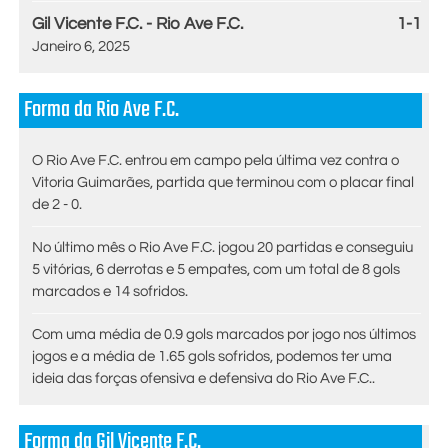
Gil Vicente F.C. - Rio Ave F.C.
1-1
Janeiro 6, 2025
Forma da Rio Ave F.C.
O Rio Ave F.C. entrou em campo pela última vez contra o
Vitoria Guimarães, partida que terminou com o placar final
de 2 - 0.
No último mês o Rio Ave F.C. jogou 20 partidas e conseguiu
5 vitórias, 6 derrotas e 5 empates, com um total de 8 gols
marcados e 14 sofridos.
Com uma média de 0.9 gols marcados por jogo nos últimos
jogos e a média de 1.65 gols sofridos, podemos ter uma
ideia das forças ofensiva e defensiva do Rio Ave F.C..
Forma da Gil Vicente F.C.