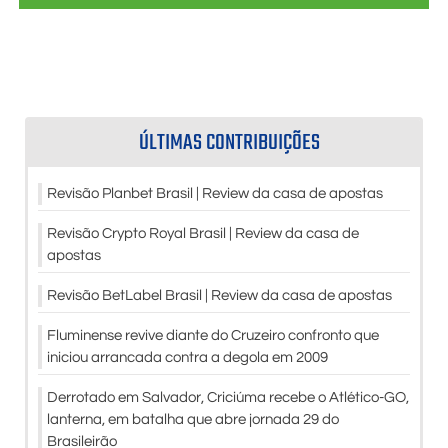
ÚLTIMAS CONTRIBUIÇÕES
Revisão Planbet Brasil | Review da casa de apostas
Revisão Crypto Royal Brasil | Review da casa de
apostas
Revisão BetLabel Brasil | Review da casa de apostas
Fluminense revive diante do Cruzeiro confronto que
iniciou arrancada contra a degola em 2009
Derrotado em Salvador, Criciúma recebe o Atlético-GO,
lanterna, em batalha que abre jornada 29 do
Brasileirão