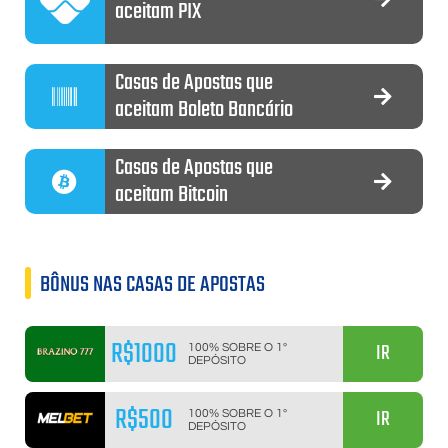
aceitam PIX
Casas de Apostas que
aceitam Boleto Bancário
Casas de Apostas que
aceitam Bitcoin
BÔNUS NAS CASAS DE APOSTAS
R$1000
IR
100% SOBRE O 1º
DEPÓSITO
R$500
IR
100% SOBRE O 1º
DEPÓSITO