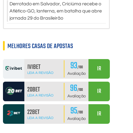
Derrotado em Salvador, Criciúma recebe o
Atlético-GO, lanterna, em batalha que abre
jornada 29 do Brasileirão
MELHORES CASAS DE APOSTAS
93
IVIBET
IR
/100
LEIA A REVISÃO
Avaliação
96
20BET
IR
/100
LEIA A REVISÃO
Avaliação
95
22BET
IR
/100
LEIA A REVISÃO
Avaliação