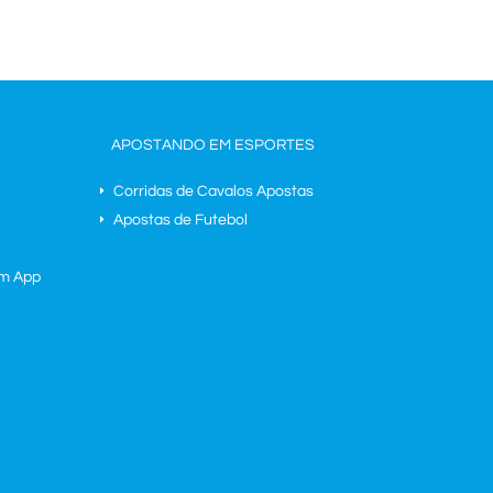
APOSTANDO EM ESPORTES
Corridas de Cavalos Apostas
Apostas de Futebol
om App