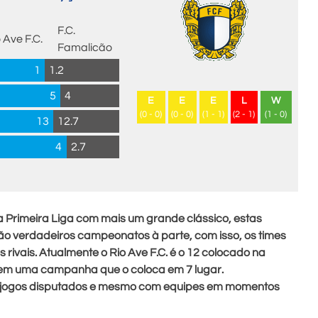
F.C.
 Ave F.C.
Famalicão
1
1.2
5
4
E
E
E
L
W
(0 - 0)
(0 - 0)
(1 - 1)
(2 - 1)
(1 - 0)
13
12.7
4
2.7
da Primeira Liga com mais um grande clássico, estas
são verdadeiros campeonatos à parte, com isso, os times
vais. Atualmente o Rio Ave F.C. é o 12 colocado na
 tem uma campanha que o coloca em 7 lugar.
o jogos disputados e mesmo com equipes em momentos