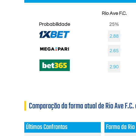
Rio Ave F.C.
Probabilidade
25%
2.88
2.65
2.90
Comparação da forma atual de Rio Ave F.C. 
Últimos Confrontos
Forma da Rio 