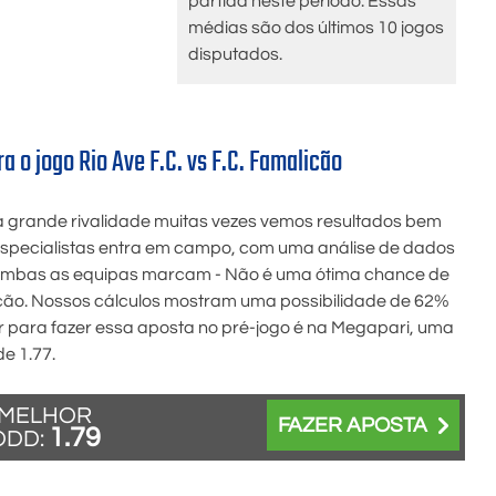
partida neste período. Essas
médias são dos últimos 10 jogos
disputados.
a o jogo Rio Ave F.C. vs F.C. Famalicão
la grande rivalidade muitas vezes vemos resultados bem
 especialistas entra em campo, com uma análise de dados
Ambas as equipas marcam - Não é uma ótima chance de
alicão. Nossos cálculos mostram uma possibilidade de 62%
r para fazer essa aposta no pré-jogo é na
Megapari
, uma
 de
1.77
.
MELHOR
FAZER APOSTA
1.79
ODD: