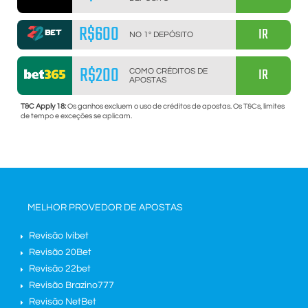
R$600
IR
NO 1º DEPÓSITO
R$200
IR
COMO CRÉDITOS DE
APOSTAS
T&C Apply 18:
Os ganhos excluem o uso de créditos de apostas. Os T&Cs, limites
de tempo e exceções se aplicam.
MELHOR PROVEDOR DE APOSTAS
Revisão Ivibet
Revisão 20Bet
Revisão 22bet
Revisão Brazino777
Revisão NetBet