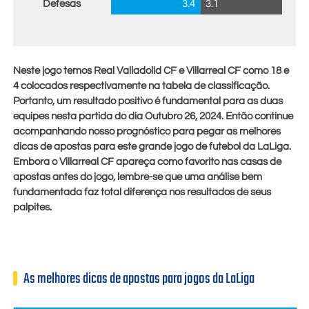
Defesas
3.4
3.1
Neste jogo temos Real Valladolid CF e Villarreal CF como 18 e
4 colocados respectivamente na tabela de classificação.
Portanto, um resultado positivo é fundamental para as duas
equipes nesta partida do dia
Outubro 26, 2024
. Então continue
acompanhando nosso prognóstico para pegar as melhores
dicas de apostas para este grande jogo de futebol da LaLiga.
Embora o Villarreal CF apareça como favorito nas casas de
apostas antes do jogo, lembre-se que uma análise bem
fundamentada faz total diferença nos resultados de seus
palpites.
As melhores dicas de apostas para jogos da LaLiga