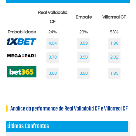
Real Valladolid
Empate
Villarreal CF
CF
Probabilidade
24%
23%
53%
4.04
3.89
1.96
3.70
3.50
2.02
3.60
3.80
1.95
Análise da performance de Real Valladolid CF e Villarreal CF
Últimos Confrontos