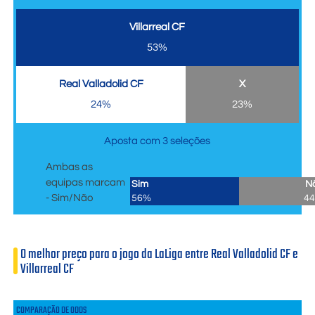
Villarreal CF
53%
Real Valladolid CF
X
24%
23%
Aposta com 3 seleções
Ambas as
equipas marcam
Sim
N
- Sim/Não
56%
4
O melhor preço para o jogo da LaLiga entre Real Valladolid CF e
Villarreal CF
COMPARAÇÃO DE ODDS