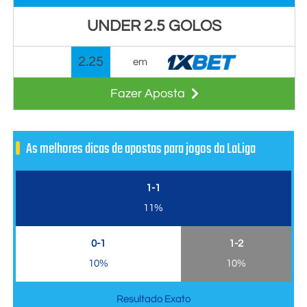
UNDER 2.5 GOLOS
2.25
em
Fazer Aposta
As melhores dicas de apostas para jogos da LaLiga
1-1
11%
0-1
1-2
10%
10%
Resultado Exato