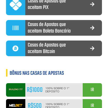
Casas de Apostas que
aceitam PIX
Casas de Apostas que
aceitam Boleto Bancário
Casas de Apostas que
aceitam Bitcoin
BÔNUS NAS CASAS DE APOSTAS
R$1000
IR
100% SOBRE O 1º
DEPÓSITO
R$500
IR
100% SOBRE O 1º
DEPÓSITO