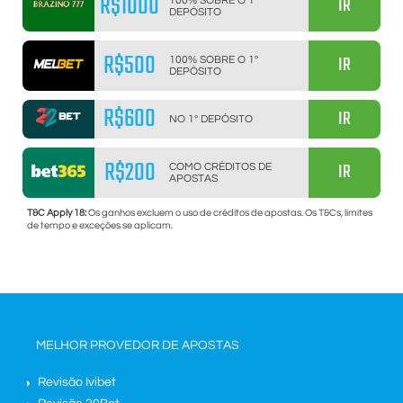
R$1000
IR
100% SOBRE O 1º
DEPÓSITO
R$500
IR
100% SOBRE O 1º
DEPÓSITO
R$600
IR
NO 1º DEPÓSITO
R$200
IR
COMO CRÉDITOS DE
APOSTAS
T&C Apply 18:
Os ganhos excluem o uso de créditos de apostas. Os T&Cs, limites
de tempo e exceções se aplicam.
MELHOR PROVEDOR DE APOSTAS
Revisão Ivibet