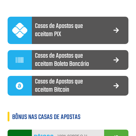
Casas de Apostas que
aceitam PIX
Casas de Apostas que
aceitam Boleto Bancário
Casas de Apostas que
aceitam Bitcoin
BÔNUS NAS CASAS DE APOSTAS