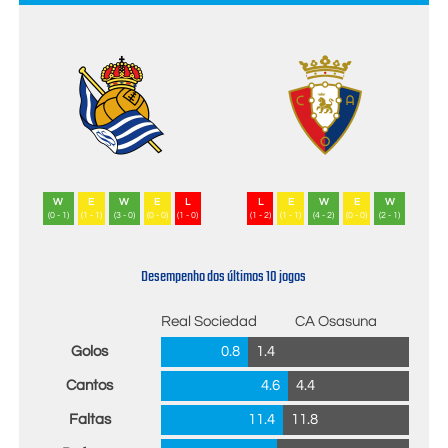
W
E
W
E
L
L
E
W
E
W
(0 - 1)
(1 - 1)
(3 - 0)
(0 - 0)
(1 - 0)
(1 - 2)
(1 - 1)
(4 - 2)
(0 - 0)
(2 - 1)
Desempenho dos últimos 10 jogos
Real Sociedad
CA Osasuna
Golos
0.8
1.4
Cantos
4.6
4.4
Faltas
11.4
11.8