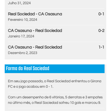
Julho 31, 2024
Real Sociedad - CA Osasuna
0-1
Fevereiro 10, 2024
CA Osasuna - Real Sociedad
0-2
Janeiro 17, 2024
CA Osasuna - Real Sociedad
1-1
Dezembro 2, 2023
Forma da Real Sociedad
Em seu jogo passado, o Real Sociedad enfrentou o Girona
FC e o jogo acabou em 0 - 1.
Com um desempenho de 6 vitórias, 5 derrotas e 3 empates
no último mês, o Real Sociedad sofreu 10 gols e marcou 9.