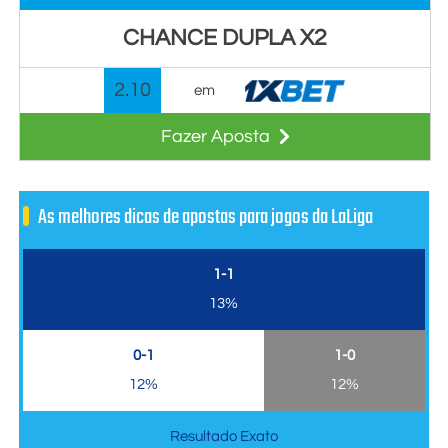
CHANCE DUPLA X2
2.10
em
Fazer Aposta
As melhores dicas de apostas para jogos da LaLiga
1-1
13%
0-1
1-0
12%
12%
Resultado Exato