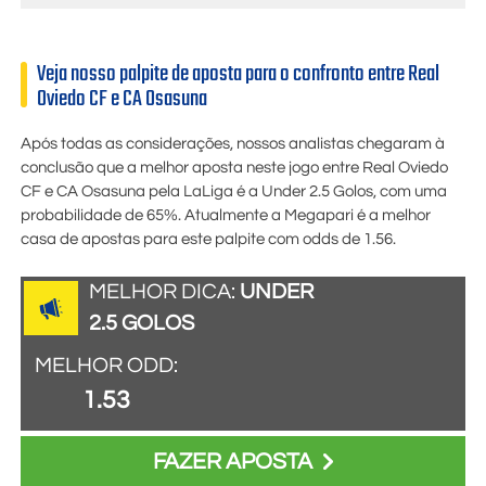
Veja nosso palpite de aposta para o confronto entre Real
Oviedo CF e CA Osasuna
Após todas as considerações, nossos analistas chegaram à
conclusão que a melhor aposta neste jogo entre Real Oviedo
CF e CA Osasuna pela LaLiga é a Under 2.5 Golos, com uma
probabilidade de 65%. Atualmente a
Megapari
é a melhor
casa de apostas para este palpite com odds de
1.56
.
MELHOR DICA:
UNDER
2.5 GOLOS
MELHOR ODD:
1.53
FAZER APOSTA