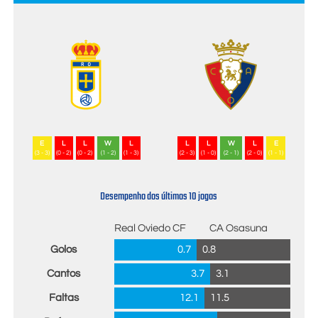
E
L
L
W
L
L
L
W
L
E
(3 - 3)
(0 - 2)
(0 - 2)
(1 - 2)
(1 - 3)
(2 - 3)
(1 - 0)
(2 - 1)
(2 - 0)
(1 - 1)
Desempenho dos últimos 10 jogos
Real Oviedo CF
CA Osasuna
Golos
0.7
0.8
Cantos
3.7
3.1
Faltas
12.1
11.5