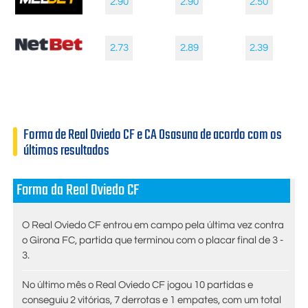
2.90
2.90
2.50
2.73
2.89
2.39
Forma de Real Oviedo CF e CA Osasuna de acordo com os
últimos resultados
Forma da Real Oviedo CF
O Real Oviedo CF entrou em campo pela última vez contra
o Girona FC, partida que terminou com o placar final de 3 -
3.
No último mês o Real Oviedo CF jogou 10 partidas e
conseguiu 2 vitórias, 7 derrotas e 1 empates, com um total