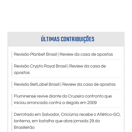
ÚLTIMAS CONTRIBUIÇÕES
Revisão Planbet Brasil | Review da casa de apostas
Revisão Crypto Royal Brasil | Review da casa de
apostas
Revisão BetLabel Brasil | Review da casa de apostas
Fluminense revive diante do Cruzeiro confronto que
iniciou arrancada contra a degola em 2009
Derrotado em Salvador, Criciúma recebe o Atlético-GO,
lanterna, em batalha que abre jornada 29 do
Brasileirão