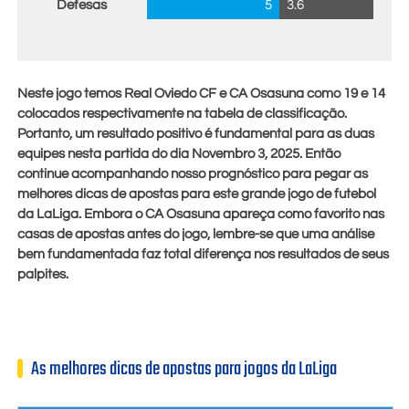
Defesas
5
3.6
Neste jogo temos Real Oviedo CF e CA Osasuna como 19 e 14
colocados respectivamente na tabela de classificação.
Portanto, um resultado positivo é fundamental para as duas
equipes nesta partida do dia
Novembro 3, 2025
. Então
continue acompanhando nosso prognóstico para pegar as
melhores dicas de apostas para este grande jogo de futebol
da LaLiga. Embora o CA Osasuna apareça como favorito nas
casas de apostas antes do jogo, lembre-se que uma análise
bem fundamentada faz total diferença nos resultados de seus
palpites.
As melhores dicas de apostas para jogos da LaLiga