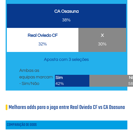
CA Osasuna
38%
Real Oviedo CF
X
32%
30%
Aposta com 3 seleções
Ambas as
equipas marcam
Sim
N
- Sim/Não
42%
5
Melhores odds para o jogo entre Real Oviedo CF vs CA Osasuna
COMPARAÇÃO DE ODDS