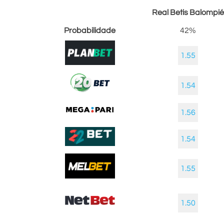
Real Betis Balompi
Probabilidade
42%
1.55
1.54
1.56
1.54
1.55
1.50