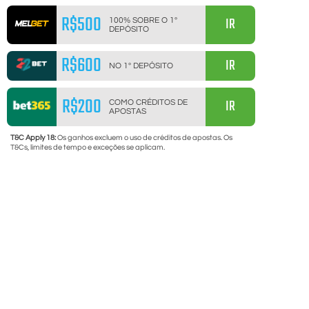
R$500
IR
100% SOBRE O 1º
DEPÓSITO
R$600
IR
NO 1º DEPÓSITO
R$200
IR
COMO CRÉDITOS DE
APOSTAS
T&C Apply 18:
Os ganhos excluem o uso de créditos de apostas. Os
T&Cs, limites de tempo e exceções se aplicam.