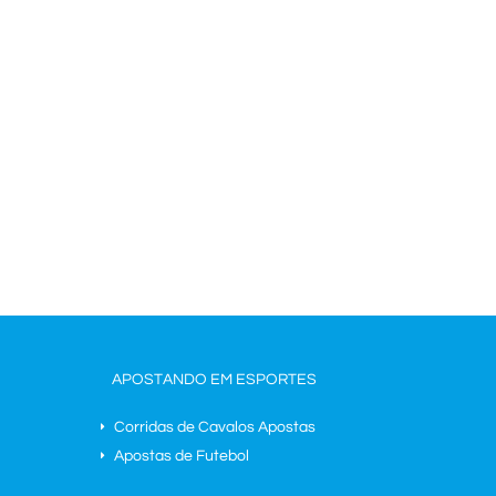
APOSTANDO EM ESPORTES
Corridas de Cavalos Apostas
Apostas de Futebol