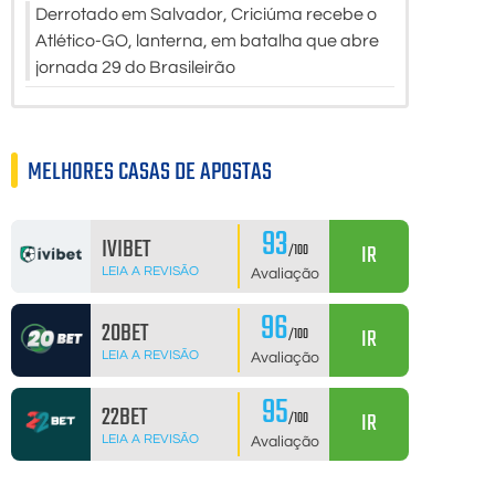
Derrotado em Salvador, Criciúma recebe o
Atlético-GO, lanterna, em batalha que abre
jornada 29 do Brasileirão
MELHORES CASAS DE APOSTAS
93
IVIBET
IR
/100
LEIA A REVISÃO
Avaliação
96
20BET
IR
/100
LEIA A REVISÃO
Avaliação
95
22BET
IR
/100
LEIA A REVISÃO
Avaliação