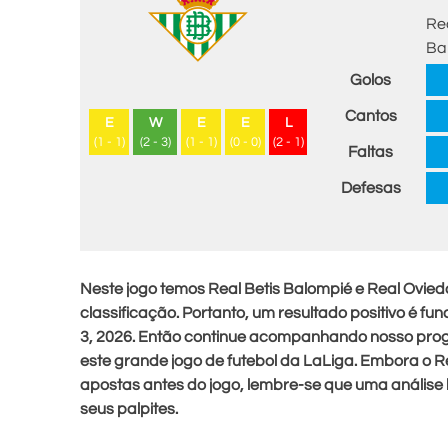
Rea
Ba
Golos
Cantos
E
W
E
E
L
(1 - 1)
(2 - 3)
(1 - 1)
(0 - 0)
(2 - 1)
Faltas
Defesas
Neste jogo temos Real Betis Balompié e Real Ovie
classificação. Portanto, um resultado positivo é f
3, 2026
. Então continue acompanhando nosso prog
este grande jogo de futebol da LaLiga. Embora o 
apostas antes do jogo, lembre-se que uma análise
seus palpites.