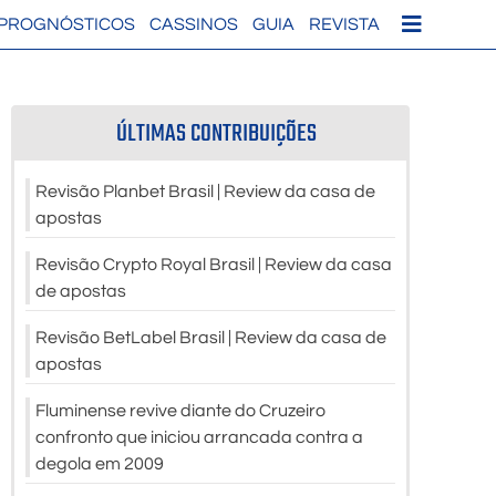
PROGNÓSTICOS
CASSINOS
GUIA
REVISTA
ÚLTIMAS CONTRIBUIÇÕES
Revisão Planbet Brasil | Review da casa de
apostas
Revisão Crypto Royal Brasil | Review da casa
de apostas
Revisão BetLabel Brasil | Review da casa de
apostas
Fluminense revive diante do Cruzeiro
confronto que iniciou arrancada contra a
degola em 2009