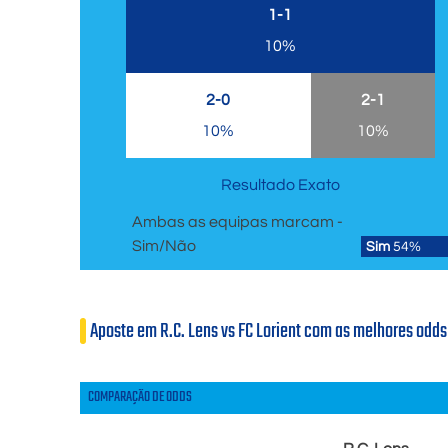
1-1
10%
2-0
2-1
10%
10%
Resultado Exato
Ambas as equipas marcam -
Sim/Não
Sim
54%
Aposte em R.C. Lens vs FC Lorient com as melhores odds
COMPARAÇÃO DE ODDS