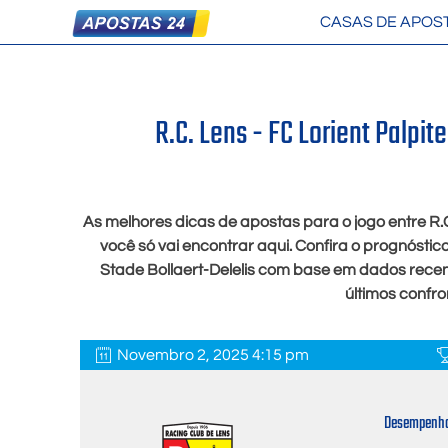
CASAS DE APOS
R.C. Lens - FC Lorient Palpit
As melhores dicas de apostas para o jogo entre R.C
você só vai encontrar aqui. Confira o prognósti
Stade Bollaert-Delelis com base em dados recen
últimos confro
Novembro 2, 2025 4:15 pm
Desempenho 