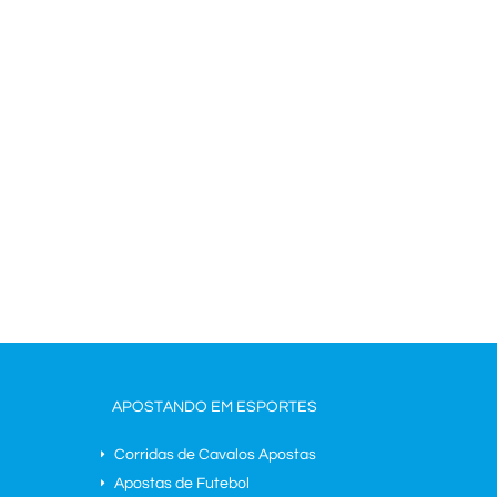
APOSTANDO EM ESPORTES
Corridas de Cavalos Apostas
Apostas de Futebol