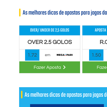
As melhores dicas de apostas para jogos da
OVER/ UNDER DE 2,5 GOLOS
APOSTA 
OVER 2.5 GOLOS
R.
1.72
1.50
em
Fazer Aposta
Faze
As melhores dicas de apostas para jogos d