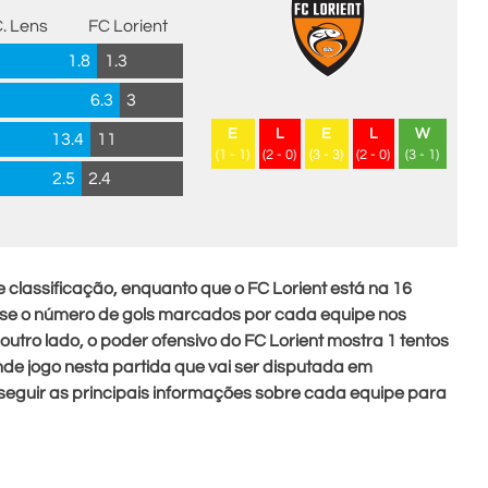
C. Lens
FC Lorient
1.8
1.3
6.3
3
E
L
E
L
W
13.4
11
(1 - 1)
(2 - 0)
(3 - 3)
(2 - 0)
(3 - 1)
2.5
2.4
e classificação, enquanto que o FC Lorient está na 16
se o número de gols marcados por cada equipe nos
 outro lado, o poder ofensivo do FC Lorient mostra 1 tentos
e jogo nesta partida que vai ser disputada em
a seguir as principais informações sobre cada equipe para