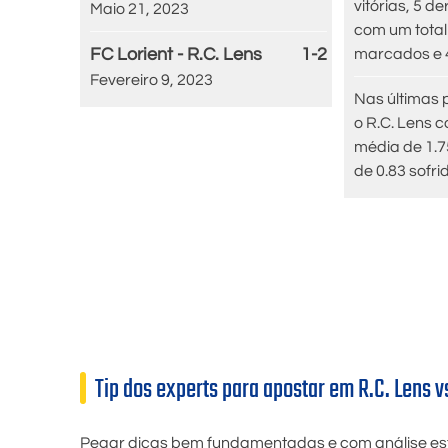
vitórias, 5 d
Maio 21, 2023
com um total
FC Lorient - R.C. Lens
1-2
marcados e 4
Fevereiro 9, 2023
Nas últimas 
o R.C. Lens 
média de 1.7
de 0.83 sofri
Tip dos experts para apostar em R.C. Lens vs
Pegar dicas bem fundamentadas e com análise esta