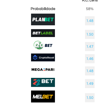
R.C. Lens
Probabilidade
58%
1.48
1.50
1.47
1.46
1.48
1.49
1.50