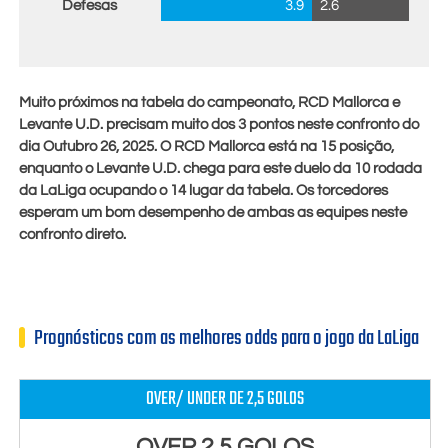
Defesas
3.9
2.6
Muito próximos na tabela do campeonato, RCD Mallorca e
Levante U.D. precisam muito dos 3 pontos neste confronto do
dia
Outubro 26, 2025
. O RCD Mallorca está na 15 posição,
enquanto o Levante U.D. chega para este duelo da 10 rodada
da LaLiga ocupando o 14 lugar da tabela. Os torcedores
esperam um bom desempenho de ambas as equipes neste
confronto direto.
Prognósticos com as melhores odds para o jogo da LaLiga
OVER/ UNDER DE 2,5 GOLOS
OVER 2.5 GOLOS