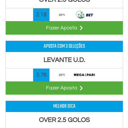
2.18
em
Fazer Aposta
APOSTA COM 3 SELEÇÕES
LEVANTE U.D.
3.76
em
Fazer Aposta
MELHOR DICA
OVER 2.5 GOLOS