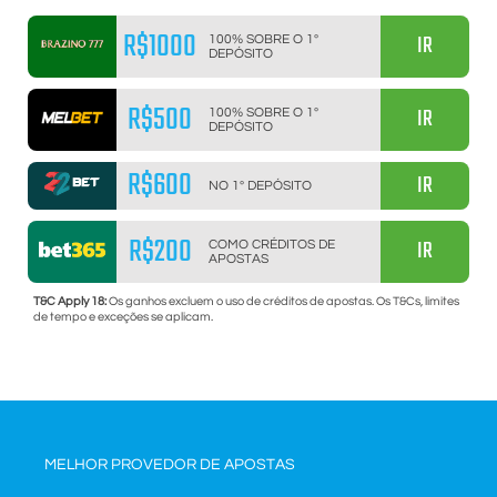
R$1000
IR
100% SOBRE O 1º
DEPÓSITO
R$500
IR
100% SOBRE O 1º
DEPÓSITO
R$600
IR
NO 1º DEPÓSITO
R$200
IR
COMO CRÉDITOS DE
APOSTAS
T&C Apply 18:
Os ganhos excluem o uso de créditos de apostas. Os T&Cs, limites
de tempo e exceções se aplicam.
MELHOR PROVEDOR DE APOSTAS