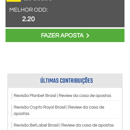
MELHOR ODD:
2.20
FAZER APOSTA
ÚLTIMAS CONTRIBUIÇÕES
Revisão Planbet Brasil | Review da casa de apostas
Revisão Crypto Royal Brasil | Review da casa de
apostas
Revisão BetLabel Brasil | Review da casa de apostas