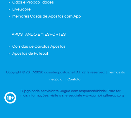
Odds e Probabilidades
LiveScore
Melhores Casas de Apostas com App
APOSTANDO EM ESPORTES
Corridas de Cavalos Apostas
Apostas de Futebol
Copyright © 2017-2026 casadeapostas.net. All rights reserved. |
Termos do
negócio
|
Contato
O jogo pode ser viciante. Jogue com responsabilidade! Para ter
mais informações, visite o site seguinte www.gamblingtherapy.org