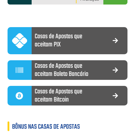
Casas de Apostas que
aceitam PIX
Casas de Apostas que
aceitam Boleto Bancário
Casas de Apostas que
aceitam Bitcoin
BÔNUS NAS CASAS DE APOSTAS