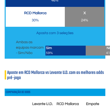
46%
RCD Mallorca
X
30%
24%
Aposta com 3 seleções
Ambas as
equipas marcam
Sim
N
- Sim/Não
59%
4
Aposte em RCD Mallorca vs Levante U.D. com as melhores odds
pré-jogo
COMPARAÇÃO DE ODDS
Levante U.D.
RCD Mallorca
Empate