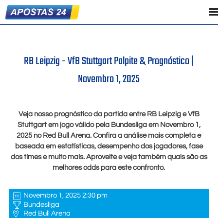
RB Leipzig - VfB Stuttgart Palpite & Prognóstico |
Novembro 1, 2025
Veja nosso prognóstico da partida entre RB Leipzig e VfB
Stuttgart em jogo válido pela Bundesliga em
Novembro 1,
2025
no Red Bull Arena. Confira a análise mais completa e
baseada em estatísticas, desempenho dos jogadores, fase
dos times e muito mais. Aproveite e veja também quais são as
melhores odds para este confronto.
Novembro 1, 2025 2:30 pm
Bundesliga
Red Bull Arena