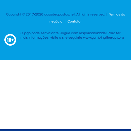
Copyright © 2017-2026 casadeapostas.net. All rights reserved. |
Termos do
negócio
|
Contato
O jogo pode ser viciante. Jogue com responsabilidade! Para ter
mais informações, visite o site seguinte www.gamblingtherapy.org