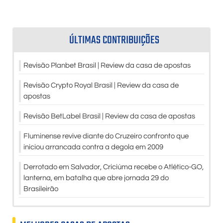
ÚLTIMAS CONTRIBUIÇÕES
Revisão Planbet Brasil | Review da casa de apostas
Revisão Crypto Royal Brasil | Review da casa de
apostas
Revisão BetLabel Brasil | Review da casa de apostas
Fluminense revive diante do Cruzeiro confronto que
iniciou arrancada contra a degola em 2009
Derrotado em Salvador, Criciúma recebe o Atlético-GO,
lanterna, em batalha que abre jornada 29 do
Brasileirão