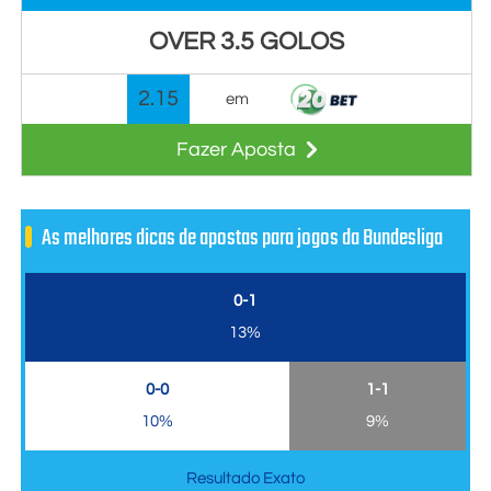
OVER 3.5 GOLOS
2.15
em
Fazer Aposta
As melhores dicas de apostas para jogos da Bundesliga
0-1
13%
0-0
1-1
10%
9%
Resultado Exato