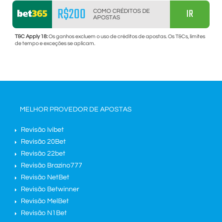
R$200
IR
COMO CRÉDITOS DE
APOSTAS
T&C Apply 18:
Os ganhos excluem o uso de créditos de apostas. Os T&Cs, limites
de tempo e exceções se aplicam.
MELHOR PROVEDOR DE APOSTAS
Revisão Ivibet
Revisão 20Bet
Revisão 22bet
Revisão Brazino777
Revisão NetBet
Revisão Betwinner
Revisão MelBet
Revisão N1Bet