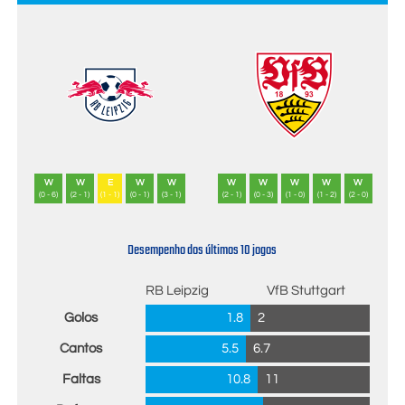
W
W
E
W
W
W
W
W
W
W
(0 - 6)
(2 - 1)
(1 - 1)
(0 - 1)
(3 - 1)
(2 - 1)
(0 - 3)
(1 - 0)
(1 - 2)
(2 - 0)
Desempenho dos últimos 10 jogos
RB Leipzig
VfB Stuttgart
Golos
1.8
2
Cantos
5.5
6.7
Faltas
10.8
11