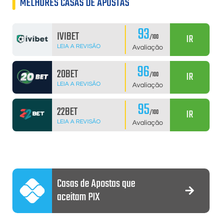
MELHORES CASAS DE APOSTAS
93
IVIBET
IR
/100
LEIA A REVISÃO
Avaliação
96
20BET
IR
/100
LEIA A REVISÃO
Avaliação
95
22BET
IR
/100
LEIA A REVISÃO
Avaliação
Casas de Apostas que
aceitam PIX