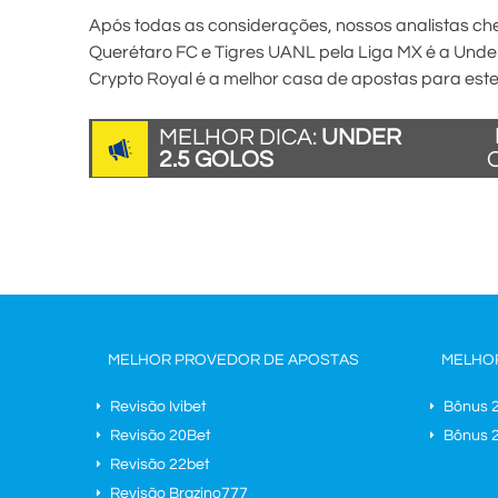
Após todas as considerações, nossos analistas ch
Querétaro FC e Tigres UANL pela Liga MX é a Unde
Crypto Royal
é a melhor casa de apostas para est
MELHOR DICA:
UNDER
2.5 GOLOS
MELHOR PROVEDOR DE APOSTAS
MELHO
Revisão Ivibet
Bônus 
Revisão 20Bet
Bônus 
Revisão 22bet
Revisão Brazino777