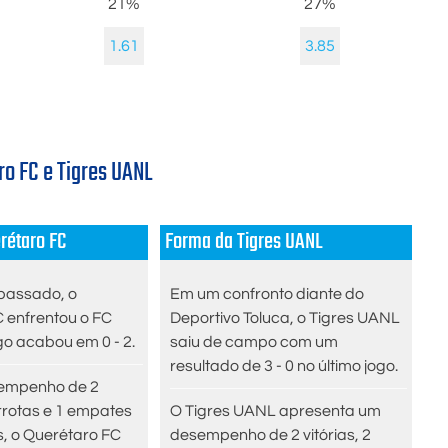
21%
27%
1.61
3.85
ro FC e Tigres UANL
rétaro FC
Forma da Tigres UANL
passado, o
Em um confronto diante do
 enfrentou o FC
Deportivo Toluca, o Tigres UANL
go acabou em 0 - 2.
saiu de campo com um
resultado de 3 - 0 no último jogo.
empenho de 2
errotas e 1 empates
O Tigres UANL apresenta um
s, o Querétaro FC
desempenho de 2 vitórias, 2