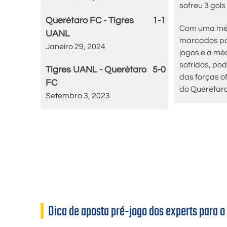
sofreu 3 gols
Querétaro FC - Tigres
1-1
Com uma méd
UANL
marcados por
Janeiro 29, 2024
jogos e a méd
sofridos, po
Tigres UANL - Querétaro
5-0
das forças o
FC
do Querétaro
Setembro 3, 2023
Dica de aposta pré-jogo dos experts para o