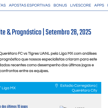
TAS
APOSTAS ESPORTIVAS
BONUS
LIVESCORE
APPS
ite & Prognóstico |
Setembro 28, 2025
 Querétaro FC vs Tigres UANL pela Liga MX com análises
 o prognóstico que nossos especialistas criaram para este
dados recentes como desempenho dos últimos jogos e
 confrontos entre as equipes.
Estadio Corregidora |
Liga MX
Querétaro City
dos últimos 10 jogos