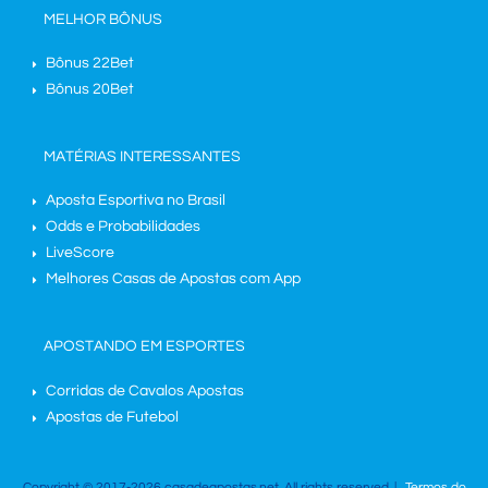
MELHOR BÔNUS
Bônus 22Bet
Bônus 20Bet
MATÉRIAS INTERESSANTES
Aposta Esportiva no Brasil
Odds e Probabilidades
LiveScore
Melhores Casas de Apostas com App
APOSTANDO EM ESPORTES
Corridas de Cavalos Apostas
Apostas de Futebol
Copyright © 2017-2026 casadeapostas.net. All rights reserved. |
Termos do