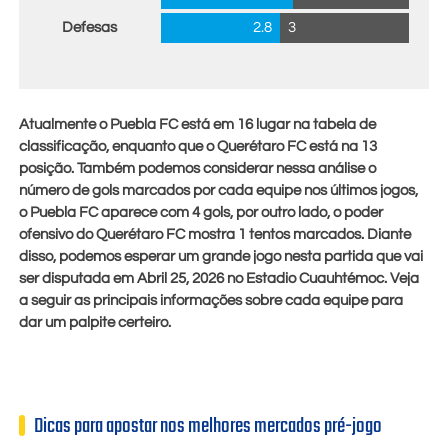
Defesas
2.8
3
Atualmente o Puebla FC está em 16 lugar na tabela de
classificação, enquanto que o Querétaro FC está na 13
posição. Também podemos considerar nessa análise o
número de gols marcados por cada equipe nos últimos jogos,
o Puebla FC aparece com 4 gols, por outro lado, o poder
ofensivo do Querétaro FC mostra 1 tentos marcados. Diante
disso, podemos esperar um grande jogo nesta partida que vai
ser disputada em
Abril 25, 2026
no Estadio Cuauhtémoc. Veja
a seguir as principais informações sobre cada equipe para
dar um palpite certeiro.
Dicas para apostar nos melhores mercados pré-jogo