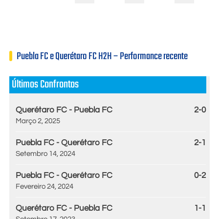
Puebla FC e Querétaro FC H2H – Performance recente
Últimos Confrontos
Querétaro FC - Puebla FC
2-0
Março 2, 2025
Puebla FC - Querétaro FC
2-1
Setembro 14, 2024
Puebla FC - Querétaro FC
0-2
Fevereiro 24, 2024
Querétaro FC - Puebla FC
1-1