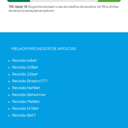
T&C Apply 18:
Os ganhos excluem o uso de créditos de apostas. Os T&Cs, limites
de tempo e exceções se aplicam.
MELHOR PROVEDOR DE APOSTAS
Revisão Ivibet
Revisão 20Bet
Revisão 22bet
Revisão Brazino777
Revisão NetBet
Revisão Betwinner
Revisão MelBet
Revisão N1Bet
Revisão Bet7