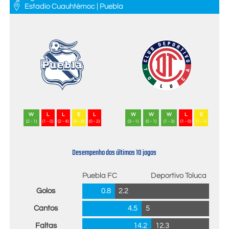
Estadio Cuauhtémoc | Puebla
W
L
L
E
L
W
W
W
L
E
(2 - 1)
(1 - 0)
(2 - 4)
(0 - 0)
(0 - 2)
(3 - 1)
(0 - 1)
(1 - 3)
(1 - 0)
(1 - 1)
Desempenho dos últimos 10 jogos
Puebla FC
Deportivo Toluca
Golos
0.8
2.2
Cantos
4.5
5
Faltas
14.2
12.3