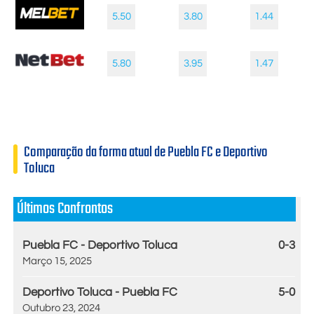
5.50
3.80
1.44
5.80
3.95
1.47
Comparação da forma atual de Puebla FC e Deportivo
Toluca
Últimos Confrontos
Puebla FC - Deportivo Toluca
0-3
Março 15, 2025
Deportivo Toluca - Puebla FC
5-0
Outubro 23, 2024