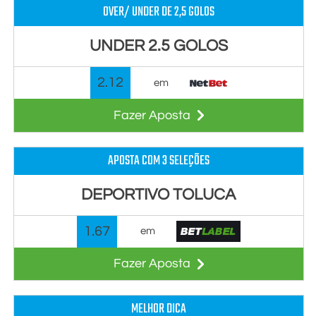
OVER/ UNDER DE 2,5 GOLOS
UNDER 2.5 GOLOS
2.12
em
Fazer Aposta
APOSTA COM 3 SELEÇÕES
DEPORTIVO TOLUCA
1.67
em
Fazer Aposta
MELHOR DICA