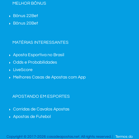
MELHOR BÔNUS
Bônus 22Bet
Bônus 20Bet
MATÉRIAS INTERESSANTES
Aposta Esportiva no Brasil
Odds e Probabilidades
LiveScore
Melhores Casas de Apostas com App
APOSTANDO EM ESPORTES
Corridas de Cavalos Apostas
Apostas de Futebol
Copyright © 2017-2026 casadeapostas.net. All rights reserved. |
Termos do