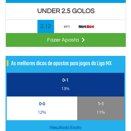
UNDER 2.5 GOLOS
2.12
em
Fazer Aposta
As melhores dicas de apostas para jogos da Liga MX
0-1
13%
0-0
1-1
12%
11%
Resultado Exato