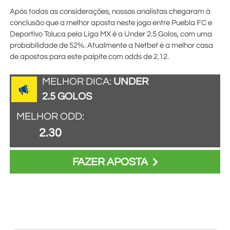
Após todas as considerações, nossos analistas chegaram à
conclusão que a melhor aposta neste jogo entre Puebla FC e
Deportivo Toluca pela Liga MX é a Under 2.5 Golos, com uma
probabilidade de 52%. Atualmente a
Netbet
é a melhor casa
de apostas para este palpite com odds de
2.12
.
MELHOR DICA:
UNDER
2.5 GOLOS
MELHOR ODD:
2.30
FAZER APOSTA