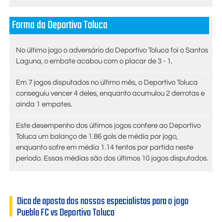
Forma da Deportivo Toluca
No último jogo o adversário do Deportivo Toluca foi o Santos
Laguna, o embate acabou com o placar de 3 - 1.
Em 7 jogos disputados no último mês, o Deportivo Toluca
conseguiu vencer 4 deles, enquanto acumulou 2 derrotas e
ainda 1 empates.
Este desempenho dos últimos jogos confere ao Deportivo
Toluca um balanço de 1.86 gols de média por jogo,
enquanto sofre em média 1.14 tentos por partida neste
período. Essas médias são dos últimos 10 jogos disputados.
Dica de aposta dos nossos especialistas para o jogo
Puebla FC vs Deportivo Toluca