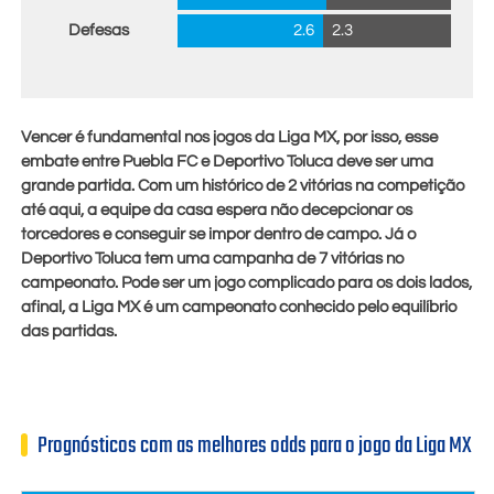
Defesas
2.6
2.3
Vencer é fundamental nos jogos da Liga MX, por isso, esse
embate entre Puebla FC e Deportivo Toluca deve ser uma
grande partida. Com um histórico de 2 vitórias na competição
até aqui, a equipe da casa espera não decepcionar os
torcedores e conseguir se impor dentro de campo. Já o
Deportivo Toluca tem uma campanha de 7 vitórias no
campeonato. Pode ser um jogo complicado para os dois lados,
afinal, a Liga MX é um campeonato conhecido pelo equilíbrio
das partidas.
Prognósticos com as melhores odds para o jogo da Liga MX